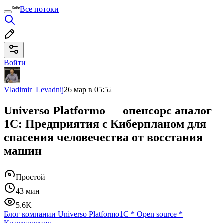
Все потоки
Войти
Vladimir_Levadnij
26 мар в 05:52
Universo Platformo — опенсорс аналог
1С: Предприятия с Киберпланом для
спасения человечества от восстания
машин
Простой
43 мин
5.6K
Блог компании Universo Platformo
1С
*
Open source
*
Краудсорсинг