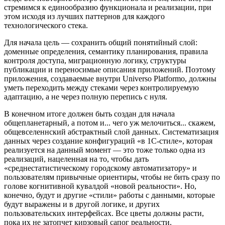
стремимся к единообразию функционала и реализации, при
этом исходя из лучших паттернов для каждого
технологического стека.
Для начала цель — сохранить общий понятийный слой:
доменные определения, семантику планирования, правила
контроля доступа, миграционную логику, структуры
публикации и переносимые описания приложений. Поэтому
приложения, создаваемые внутри Universo Platformo, должны
уметь переходить между стеками через контролируемую
адаптацию, а не через полную перепись с нуля.
В конечном итоге должен быть создан для начала
общепланетарный, а потом и... чего уж мелочиться... скажем,
общевселеннский абстрактный слой данных. Систематизация
данных через создание конфигураций «в 1С-стиле», которая
реализуется на данный момент — это тоже только одна из
реализаций, нацеленная на то, чтобы дать
«среднестатистическому городскому автоматизатору» и
пользователям привычные ориентиры, чтобы не бить сразу по
голове когнитивной кувалдой «новой реальности». Но,
конечно, будут и другие «стили» работы с данными, которые
будут выражены и в другой логике, и других
пользовательских интерфейсах. Все цветы должны расти,
пока их не затопчет кирзовый сапог реальности.