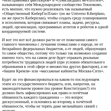
«неисправимых фантазёров» и «сумасшедших мечтателей»,
называющих себя Международное сообщество Текнокомо,
есть мнение, что нужно реализовать так называемый
«Общественный КиберГосПлан» (он же Universo Kiberplano,
он же просто Киберплан), чтобы создать среду планирования
и исполнения, которая связывает планы, задачи, ресурсы,
людей, организации, программных агентов и роботов в одной
координируемой системе.
И вот это вот всё должно расти не от пожелания самого
главного чиновника с лучшими помыслами о народе, не от
бескрайних федеральных бюджетов, а от людей, образующих
то самое общество, потому что только так возможно создание
именно того, что на самом деле будет отражать реальные
потребности трудящихся людей (при условии обязательного
образования в этой сфере и множества других факторов), а не
«башни Кремля» или «массажные кабинеты Москва-Сити».
Будет ли это финансироваться на каком-то последующем
этапе из государственного бюджета, или, напротив, на
законодательном уровне (на уровне Конституции?) это
должно быть зафиксировано как право и почётная
обязанность каждого гражданина — это вопрос
дискуссионный, я склоняюсь ко второму, к почётной
обязанности, чтобы не терять даже мельчайших связей с
людьми.