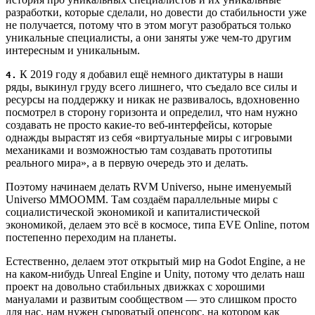
разработки, которые сделали, но довести до стабильности уже
не получается, потому что в этом могут разобраться только
уникальные специалисты, а они заняты уже чем-то другим
интересным и уникальным.
К 2019 году я добавил ещё немного диктатуры в наши
4.
ряды, выкинул груду всего лишнего, что съедало все силы и
ресурсы на поддержку и никак не развивалось, вдохновенно
посмотрел в сторону горизонта и определил, что нам нужно
создавать не просто какие-то веб-интерфейсы, которые
однажды вырастят из себя «виртуальные миры с игровыми
механиками и возможностью там создавать прототипы
реального мира», а в первую очередь это и делать.
Поэтому начинаем делать RVM Universo, ныне именуемый
Universo MMOOMM. Там создаём параллельные миры с
социалистической экономикой и капиталистической
экономикой, делаем это всё в космосе, типа EVE Online, потом
постепенно переходим на планеты.
Естественно, делаем этот открытый мир на Godot Engine, а не
на каком-нибудь Unreal Engine и Unity, потому что делать наш
проект на довольно стабильных движках с хорошими
мануалами и развитым сообществом — это слишком просто
для нас, нам нужен сыроватый опенсорс, на котором как