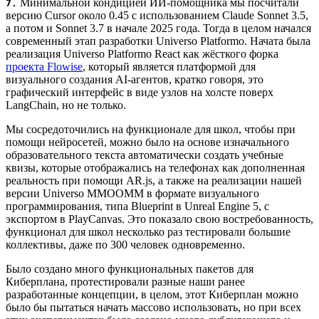
Минимальной кондицией ИИ-помощника мы посчитали
7.
версию Cursor около 0.45 с использованием Claude Sonnet 3.5,
а потом и Sonnet 3.7 в начале 2025 года. Тогда в целом начался
современный этап разработки Universo Platformo. Начата была
реализация Universo Platformo React как жёсткого форка
проекта Flowise
, который является платформой для
визуального создания AI-агентов, кратко говоря, это
графический интерфейс в виде узлов на холсте поверх
LangChain, но не только.
Мы сосредоточились на функционале для школ, чтобы при
помощи нейросетей, можно было на основе изначального
образовательного текста автоматически создать учебные
квизы, которые отображались на телефонах как дополненная
реальность при помощи AR.js, а также на реализации нашей
версии Universo MMOOMM в формате визуального
программирования, типа Blueprint в Unreal Engine 5, с
экспортом в PlayCanvas. Это показало свою востребованность,
функционал для школ несколько раз тестировали большие
коллективы, даже по 300 человек одновременно.
Было создано много функциональных пакетов для
Киберплана, протестировали разные наши ранее
разработанные концепции, в целом, этот Киберплан можно
было бы пытаться начать массово использовать, но при всех