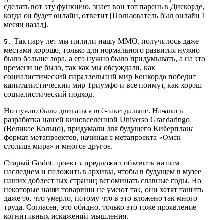
сделать вот эту функцию, знает вон тот парень в Дискорде,
когда он будет онлайн, ответит [Пользователь был онлайн 1
месяц назад].
Так пару лет мы пилили нашу MMO, получилось даже
5.
местами хорошо, только для нормального развития нужно
было больше лора, а его нужно было придумывать, а на это
времени не было, так как мы обсуждали, как
социалистический параллельный мир Конкордо победит
капиталистический мир Триумфо и все поймут, как хорош
социалистический подход.
Но нужно было двигаться всё-таки дальше. Началась
разработка нашей киновселенной Universo Grandaringo
(Великое Кольцо), придумали для будущего Киберплана
формат метапроектов, начиная с метапроекта «Омск —
столица мира» и многое другое.
Старый Godot-проект я предложил объявить нашим
наследием и положить в архивы, чтобы в будущем в музее
наших доблестных страниц вспоминать славные годы. Но
некоторые наши товарищи не умеют так, они хотят тащить
даже то, что умерло, потому что в это вложено так много
труда. Согласен, это обидно, только это тоже проявление
когнитивных искажений мышления.