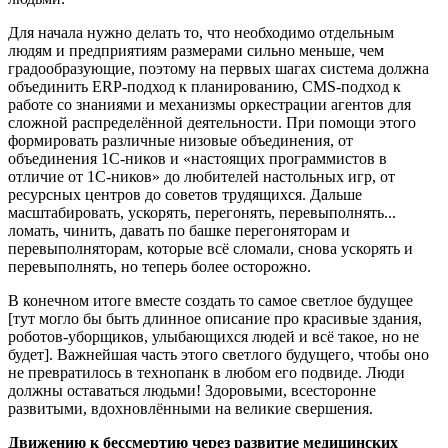
Для начала нужно делать то, что необходимо отдельным
людям и предприятиям размерами сильно меньше, чем
градообразующие, поэтому на первых шагах система должна
объединить ERP-подход к планированию, CMS-подход к
работе со знаниями и механизмы оркестрации агентов для
сложной распределённой деятельности. При помощи этого
формировать различные низовые объединения, от
объединения 1С-ников и «настоящих программистов в
отличие от 1С-ников» до любителей настольных игр, от
ресурсных центров до советов трудящихся. Дальше
масштабировать, ускорять, перегонять, перевыполнять...
ломать, чинить, давать по башке перегоняторам и
перевыполняторам, которые всё сломали, снова ускорять и
перевыполнять, но теперь более осторожно.
В конечном итоге вместе создать то самое светлое будущее
[тут могло бы быть длинное описание про красивые здания,
роботов-уборщиков, улыбающихся людей и всё такое, но не
будет]. Важнейшая часть этого светлого будущего, чтобы оно
не превратилось в технопанк в любом его подвиде. Люди
должны оставаться людьми! Здоровыми, всесторонне
развитыми, вдохновлёнными на великие свершения.
Движению к бессмертию через развитие медицинских