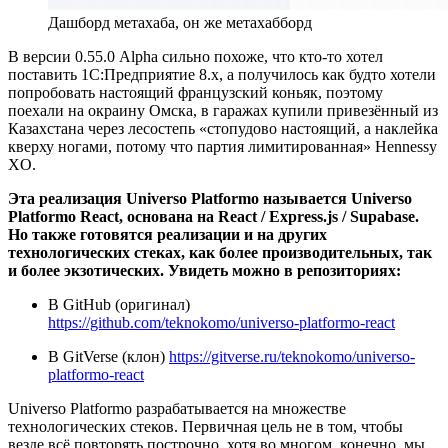
Дашборд метахаба, он же метахабборд
В версии 0.55.0 Alpha сильно похоже, что кто-то хотел
поставить 1С:Предприятие 8.х, а получилось как будто хотели
попробовать настоящий французский коньяк, поэтому
поехали на окраину Омска, в гаражах купили привезённый из
Казахстана через лесостепь «стопудово настоящий, а наклейка
кверху ногами, потому что партия лимитированная» Hennessy
XO.
Эта реализация Universo Platformo называется Universo
Platformo React, основана на React / Express.js / Supabase.
Но также готовятся реализации и на других
технологических стеках, как более производительных, так
и более экзотических. Увидеть можно в репозиториях:
В GitHub (оригинал)
https://github.com/teknokomo/universo-platformo-react
В GitVerse (клон)
https://gitverse.ru/teknokomo/universo-
platformo-react
Universo Platformo разрабатывается на множестве
технологических стеков. Первичная цель не в том, чтобы
везде всё повторять построчно, хотя во многом, конечно, мы