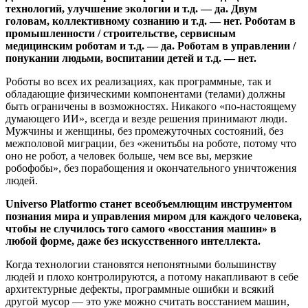
технологий, улучшение экологии и т.д. — да. Двум
головам, коллективному сознанию и т.д. — нет. Роботам в
промышленности / строительстве, сервисным
медицинским роботам и т.д. — да. Роботам в управлении /
понукании людьми, воспитании детей и т.д. — нет.
Роботы во всех их реализациях, как программные, так и
обладающие физическими компонентами (телами) должны
быть ограничены в возможностях. Никакого «по-настоящему
думающего ИИ», всегда и везде решения принимают люди.
Мужчины и женщины, без промежуточных состояний, без
межполовой миграции, без «женитьбы на роботе, потому что
оно не робот, а человек больше, чем все вы, мерзкие
робофобы», без порабощения и окончательного уничтожения
людей.
Universo Platformo станет всеобъемлющим инструментом
познания мира и управления миром для каждого человека,
чтобы не случилось того самого «восстания машин» в
любой форме, даже без искусственного интеллекта.
Когда технологии становятся непонятными большинству
людей и плохо контролируются, а потому накапливают в себе
архитектурные дефекты, программные ошибки и всякий
другой мусор — это уже можно считать восстанием машин,