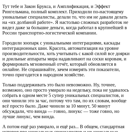
Тут тебе и Закон Брукса, и Амплификация, и Эффект
Рингельмана, полный комплект. Приходили по-настоящему
уникальные специалисты, делали то, что им не давали делать
на «их долбаной работе». Я настолько сложных разработок не
видел даже за большие деньги, когда работал в крупнейшей в
России транспортно-логистической компании.
Городили зоопарк с уникальными интеграциями, каскады
интеграционных шин. Красота, автоматизация на уровне
производительности, хоть учитывать с какой силой все доярки
и доильные аппараты мира надавливают на соски коровам, и
формировать мгновенный отчёт, который обновляется в
онлайне. Не спрашивайте, зачем измерять эти показатели,
точно пригодится в народном хозяйстве.
Только поддерживать это было невозможно. Ну, точнее,
возможно, оно просто умирало на недельку, пока не удавалось
собрать в одном месте 5 супер уникальных специалистов, и
они чинили это за час, потому что там, по их словам, вообще
всё просто было. Даже чинили за 10 минут, 50 минут
обсуждали, что винда — говно, линукс — тоже говно, но
лучше линукс, чем винда.
А потом ещё раз умирало, и ещё раз... В общем, стандартная
история про уникальных специалистов и их уникальные