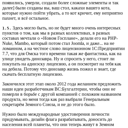
появились, умерли, создали более сложные элементы и так
далее] были созданы вы, ваш стол, какахи вашего кота,
которые нужно пойти убрать, а то кот кричит, ему неприятно
пахнет, и всё остальное.
Здесь могло быть, но не будет много очень интересных
1.5.
пунктов о том, как мы в разных коллективах, в разных
составах мечтали о «Новом Госплане», делали его на PHP-
Nuke, Mambo, который потом стал Joomla, и даже... на не
ломанном, а на честное слово лицензионном 1С:Предприятии
7.7, что для Омска того времени такая же фантастика, как на
улице увидеть динозавра. Ну и спросить у него, стоит ли
покупать на адинэску лицензию, а он посмотрит на тебя как
на дебила. Потому что динозавр жизнь пожил и знает, где
скачать бесплатную лицензию.
Закончился этот этап около 2012 года желанием предложить
наши идеи разработчикам ВС:Бухгалтерии, чтобы они не
померли в борьбе с другой компанией с похожим названием
продукта, но меня тогда как раз выбрали Генеральным
секретарём Земного Союза, и не до этого было.
Нужно было международные удостоверения личности
придумывать, дизайн флага разрабатывать, доносить до
населения всей планеты, что они теперь живут в Земном