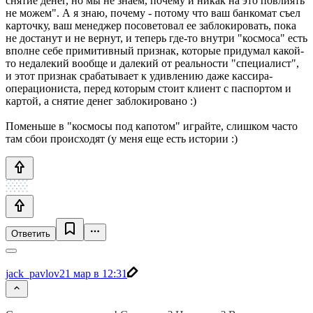
снятие денег, но мы не знаем, почему и никак на это повлиять
не можем". А я знаю, почему - потому что ваш банкомат съел
карточку, ваш менеджер посоветовал ее заблокировать, пока
не достанут и не вернут, и теперь где-то внутри "космоса" есть
вполне себе примитивный признак, которые придумал какой-
то недалекий вообще и далекий от реальности "специалист",
и этот признак срабатывает к удивлению даже кассира-
операциониста, перед которым стоит клиент с паспортом и
картой, а снятие денег заблокировано :)
Поменьше в "космосы под капотом" играйте, слишком часто
там сбои происходят (у меня еще есть истории :)
Ответить
jack_pavlov
21 мар в 12:31