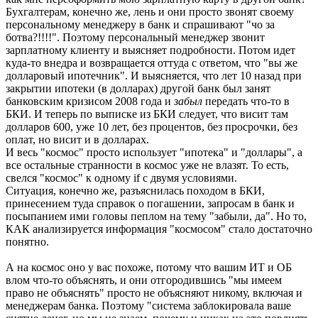
Бухгалтерам, конечно же, лень и они просто звонят своему
персональному менеджеру в банк и спрашивают "чо за
ботва?!!!!". Поэтому персональный менеджер звонит
зарплатному клиенту и выясняет подробности. Потом идет
куда-то внедра и возвращается оттуда с ответом, что "вы же
долларовый ипотечник". И выясняется, что лет 10 назад при
закрытии ипотеки (в долларах) другой банк был занят
банковским кризисом 2008 года и
забыл
передать что-то в
БКИ. И теперь по выписке из БКИ следует, что висит там
долларов 600, уже 10 лет, без процентов, без просрочки, без
оплат, но висит и в долларах.
И весь "космос" просто использует "ипотека" и "доллары", а
все остальные странности в космос уже не влазят. То есть,
свелся "космос" к одному if с двумя условиями.
Ситуация, конечно же, разъяснилась походом в БКИ,
принесением туда справок о погашении, запросам в банк и
посыпанием ими головы пеплом на тему "забыли, да". Но то,
КАК анализируется информация "космосом" стало достаточно
понятно.
А на космос оно у вас похоже, потому что вашим ИТ и ОБ
влом что-то объяснять, и они отгородившись "мы имеем
право не объяснять" просто не объясняют никому, включая и
менеджерам банка. Поэтому "система заблокировала ваше