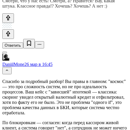
Смотри, что у нас есть! Смотри, а? Нравится? Вау, какая
штука. Классное правда!? Хочешь? Хочешь? А нет :)
Ответить
DaniilMone
26 мар в 16:45
Спасибо за подробный разбор! Вы правы в главном: "космос"
— это про сложность систем, но не про идеальность
процессов. Ваш кейс с "зависшей" ипотекой — классика:
скоринг увидел открытый валютный кредит и отфильтровал,
хотя по факту его не было. Это не проблема "одного if", это
проблема качества данных в БКИ, которые система честно
отработала.
По блокировкам — согласен: когда перед кассиром живой
клиент, а система говорит "нет", а сотрудник не может ничего