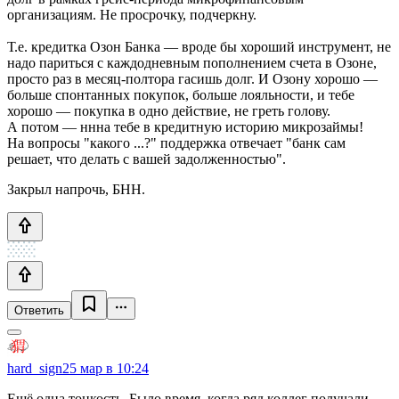
организациям. Не просрочку, подчеркну.
Т.е. кредитка Озон Банка — вроде бы хороший инструмент, не
надо париться с каждодневным пополнением счета в Озоне,
просто раз в месяц-полтора гасишь долг. И Озону хорошо —
больше спонтанных покупок, больше лояльности, и тебе
хорошо — покупка в одно действие, не греть голову.
А потом — ннна тебе в кредитную историю микрозаймы!
На вопросы "какого ...?" поддержка отвечает "банк сам
решает, что делать с вашей задолженностью".
Закрыл напрочь, БНН.
Ответить
hard_sign
25 мар в 10:24
Ещё одна тонкость. Было время, когда ряд коллег получали