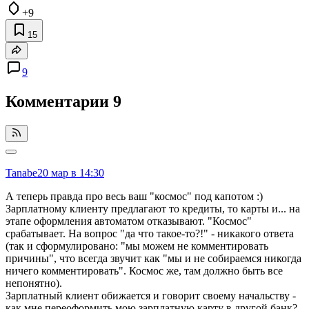
+9
15
9
Комментарии
9
Tanabe
20 мар в 14:30
А теперь правда про весь ваш "космос" под капотом :)
Зарплатному клиенту предлагают то кредиты, то карты и... на
этапе оформления автоматом отказывают. "Космос"
срабатывает. На вопрос "да что такое-то?!" - никакого ответа
(так и сформулировано: "мы можем не комментировать
причины", что всегда звучит как "мы и не собираемся никогда
ничего комментировать". Космос же, там должно быть все
непонятно).
Зарплатный клиент обижается и говорит своему начальству -
как мне переоформить мою зарплатную карту в другой банк?