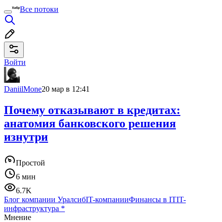
Все потоки
Войти
DaniilMone
20 мар в 12:41
Почему отказывают в кредитах:
анатомия банковского решения
изнутри
Простой
6 мин
6.7K
Блог компании Уралсиб
IT-компании
Финансы в IT
IT-
инфраструктура
*
Мнение