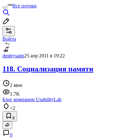
Все потоки
Войти
dmitrysatin
25 апр 2011 в 19:22
118. Социализация памяти
2 мин
1.7K
Блог компании UsabilityLab
+2
8
0