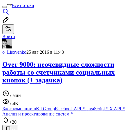
Все потоки
Войти
o_Lisovenko
25 авг 2016 в 11:48
Over 9000: неочевидные сложности
работы со счетчиками социальных
кнопок (+ задачка)
7 мин
7.4K
Блог компании uKit Group
Facebook API
*
JavaScript
*
X API
*
Анализ и проектирование систем
*
+20