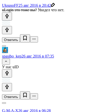
UksusoFF
25 авг 2016 в 20:42
uLogin это тоже вы?
Увидел что нет.
Ответить
spasibo_kep
26 авг 2016 в 07:35
У нас uID
Ответить
G-M-A-X
26 авг 2016 в 06:28