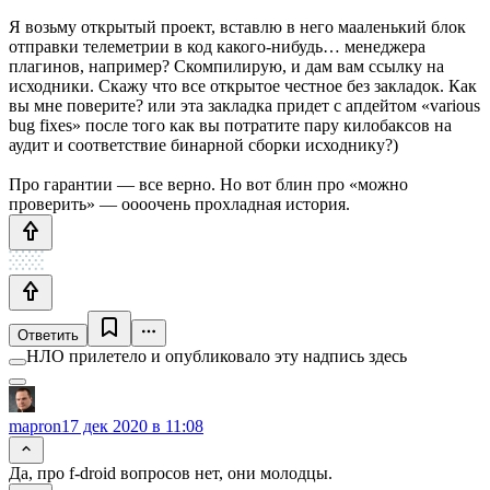
Я возьму открытый проект, вставлю в него мааленький блок
отправки телеметрии в код какого-нибудь… менеджера
плагинов, например? Скомпилирую, и дам вам ссылку на
исходники. Скажу что все открытое честное без закладок. Как
вы мне поверите? или эта закладка придет с апдейтом «various
bug fixes» после того как вы потратите пару килобаксов на
аудит и соответствие бинарной сборки исходнику?)
Про гарантии — все верно. Но вот блин про «можно
проверить» — оооочень прохладная история.
Ответить
НЛО прилетело и опубликовало эту надпись здесь
mapron
17 дек 2020 в 11:08
Да, про f-droid вопросов нет, они молодцы.