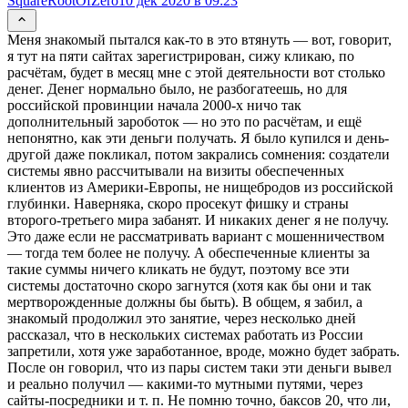
SquareRootOfZero
10 дек 2020 в 09:23
Меня знакомый пытался как-то в это втянуть — вот, говорит,
я тут на пяти сайтах зарегистрирован, сижу кликаю, по
расчётам, будет в месяц мне с этой деятельности вот столько
денег. Денег нормально было, не разбогатеешь, но для
российской провинции начала 2000-х ничо так
дополнительный зароботок — но это по расчётам, и ещё
непонятно, как эти деньги получать. Я было купился и день-
другой даже покликал, потом закрались сомнения: создатели
системы явно рассчитывали на визиты обеспеченных
клиентов из Америки-Европы, не нищебродов из российской
глубинки. Наверняка, скоро просекут фишку и страны
второго-третьего мира забанят. И никаких денег я не получу.
Это даже если не рассматривать вариант с мошенничеством
— тогда тем более не получу. А обеспеченные клиенты за
такие суммы ничего кликать не будут, поэтому все эти
системы достаточно скоро загнутся (хотя как бы они и так
мертворожденные должны бы быть). В общем, я забил, а
знакомый продолжил это занятие, через несколько дней
рассказал, что в нескольких системах работать из России
запретили, хотя уже заработанное, вроде, можно будет забрать.
После он говорил, что из пары систем таки эти деньги вывел
и реально получил — какими-то мутными путями, через
сайты-посредники и т. п. Не помню точно, баксов 20, что ли,