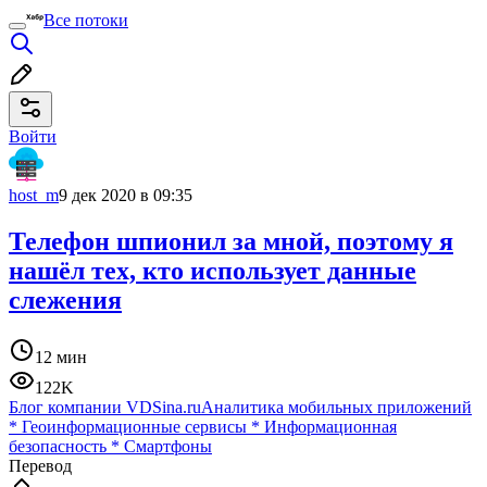
Все потоки
Войти
host_m
9 дек 2020 в 09:35
Телефон шпионил за мной, поэтому я
нашёл тех, кто использует данные
слежения
12 мин
122K
Блог компании VDSina.ru
Аналитика мобильных приложений
*
Геоинформационные сервисы
*
Информационная
безопасность
*
Смартфоны
Перевод