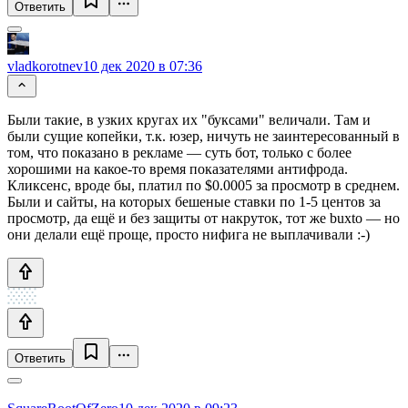
Ответить
vladkorotnev
10 дек 2020 в 07:36
Были такие, в узких кругах их "буксами" величали. Там и
были сущие копейки, т.к. юзер, ничуть не заинтересованный в
том, что показано в рекламе — суть бот, только с более
хорошими на какое-то время показателями антифрода.
Кликсенс, вроде бы, платил по $0.0005 за просмотр в среднем.
Были и сайты, на которых бешеные ставки по 1-5 центов за
просмотр, да ещё и без защиты от накруток, тот же buxto — но
они делали ещё проще, просто нифига не выплачивали :-)
Ответить