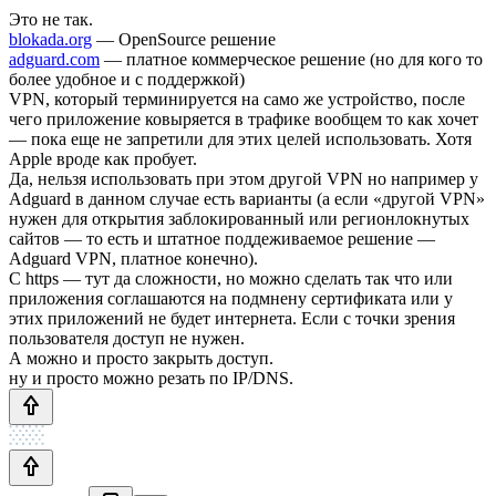
Это не так.
blokada.org
— OpenSource решение
adguard.com
— платное коммерческое решение (но для кого то
более удобное и с поддержкой)
VPN, который терминируется на само же устройство, после
чего приложение ковыряется в трафике вообщем то как хочет
— пока еще не запретили для этих целей использовать. Хотя
Apple вроде как пробует.
Да, нельзя использовать при этом другой VPN но например у
Adguard в данном случае есть варианты (а если «другой VPN»
нужен для открытия заблокированный или регионлокнутых
сайтов — то есть и штатное поддеживаемое решение —
Adguard VPN, платное конечно).
С https — тут да сложности, но можно сделать так что или
приложения соглашаются на подмнену сертификата или у
этих приложений не будет интернета. Если с точки зрения
пользователя доступ не нужен.
А можно и просто закрыть доступ.
ну и просто можно резать по IP/DNS.