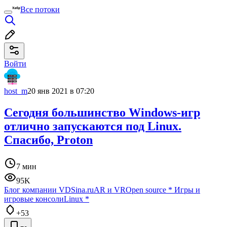
Все потоки
Войти
host_m
20 янв 2021 в 07:20
Сегодня большинство Windows-игр
отлично запускаются под Linux.
Спасибо, Proton
7 мин
95K
Блог компании VDSina.ru
AR и VR
Open source
*
Игры и
игровые консоли
Linux
*
+53