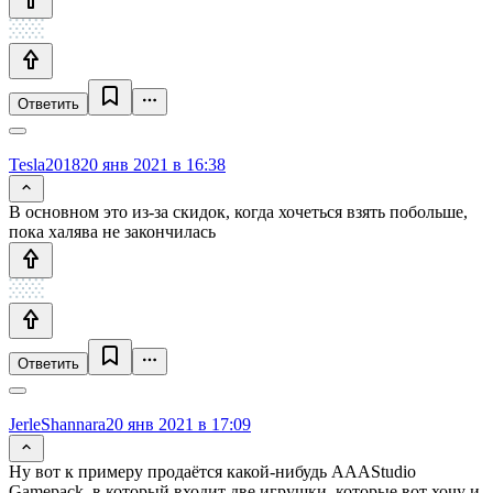
Ответить
Tesla2018
20 янв 2021 в 16:38
В основном это из-за скидок, когда хочеться взять побольше,
пока халява не закончилась
Ответить
JerleShannara
20 янв 2021 в 17:09
Ну вот к примеру продаётся какой-нибудь AAAStudio
Gamepack, в который входит две игрушки, которые вот хочу и