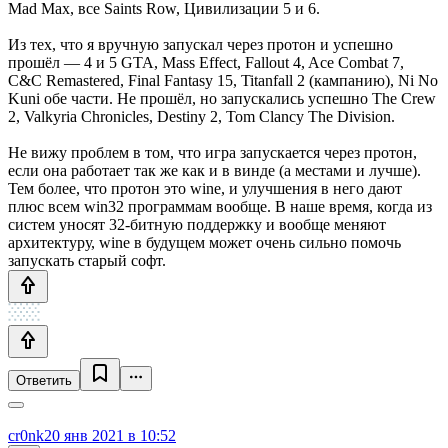
Mad Max, все Saints Row, Цивилизации 5 и 6.
Из тех, что я вручную запускал через протон и успешно
прошёл — 4 и 5 GTA, Mass Effect, Fallout 4, Ace Combat 7,
C&C Remastered, Final Fantasy 15, Titanfall 2 (кампанию), Ni No
Kuni обе части. Не прошёл, но запускались успешно The Crew
2, Valkyria Chronicles, Destiny 2, Tom Clancy The Division.
Не вижу проблем в том, что игра запускается через протон,
если она работает так же как и в винде (а местами и лучше).
Тем более, что протон это wine, и улучшения в него дают
плюс всем win32 программам вообще. В наше время, когда из
систем уносят 32-битную поддержку и вообще меняют
архитектуру, wine в будущем может очень сильно помочь
запускать старый софт.
Ответить
cr0nk
20 янв 2021 в 10:52