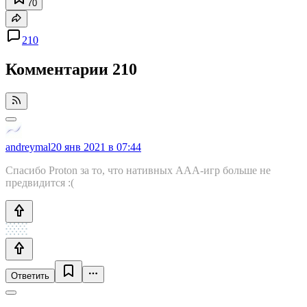
70
210
Комментарии
210
andreymal
20 янв 2021 в 07:44
Спасибо Proton за то, что нативных AAA-игр больше не
предвидится :(
Ответить