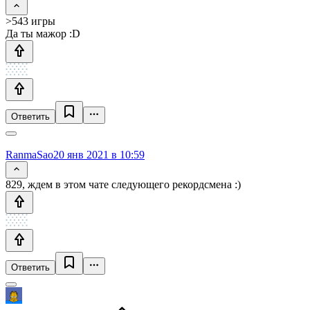
>543 игры
Да ты мажор :D
Ответить
RanmaSao
20 янв 2021 в 10:59
829, ждем в этом чате следующего рекордсмена :)
Ответить