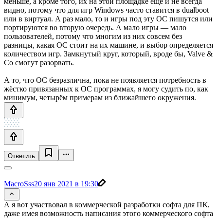
меньше, а кроме того, их на этой площадке ещё и не всегда
видно, потому что для игр Windows часто ставится в dualboot
или в виртуал. А раз мало, то и игры под эту ОС пишутся или
портируются во вторую очередь. А мало игры — мало
пользователей, потому что многим из них совсем без
разницы, какая ОС стоит на их машине, и выбор определяется
количеством игр. Замкнутый круг, который, вроде бы, Valve &
Co смогут разорвать.
А то, что ОС безразлична, пока не появляется потребность в
жёстко привязанных к ОС программах, я могу судить по, как
минимум, четырём примерам из ближайшего окружения.
Ответить
MacroSss
20 янв 2021 в 19:30
А я вот участвовал в коммерческой разработки софта для ПК,
даже имея возможность написания этого коммерческого софта