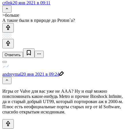
cr0nk
20 янв 2021 в 09:11
>больше
А такие были в природе до Proton`а?
Ответить
andreymal
20 янв 2021 в 09:24
Игры от Valve для вас уже не AAA? Ну и ещё можно
повспоминать какие-нибудь Metro и прочие Bioshock Infinite,
да и старый добрый UT99, который портирован аж в 2000-м.
Плюс есть неофициальные порты старых игр от id Software,
спасибо открытым исходникам.