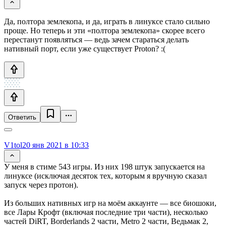
Да, полтора землекопа, и да, играть в линуксе стало сильно
проще. Но теперь и эти «полтора землекопа» скорее всего
перестанут появляться — ведь зачем стараться делать
нативный порт, если уже существует Proton? :(
Ответить
V1tol
20 янв 2021 в 10:33
У меня в стиме 543 игры. Из них 198 штук запускается на
линуксе (исключая десяток тех, которым я вручную сказал
запуск через протон).
Из больших нативных игр на моём аккаунте — все биошоки,
все Лары Крофт (включая последние три части), несколько
частей DiRT, Borderlands 2 части, Metro 2 части, Ведьмак 2,