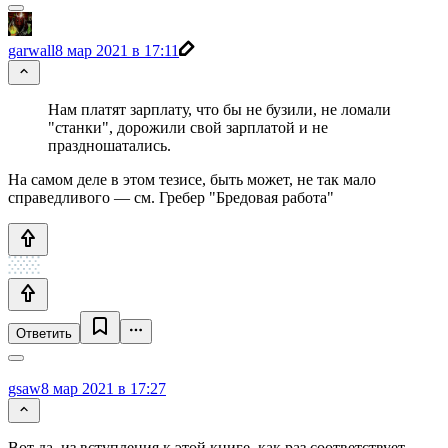
garwall
8 мар 2021 в 17:11
Нам платят зарплату, что бы не бузили, не ломали
"станки", дорожили свой зарплатой и не
праздношатались.
На самом деле в этом тезисе, быть может, не так мало
справедливого — см. Гребер "Бредовая работа"
Ответить
gsaw
8 мар 2021 в 17:27
Вот да, из вступления к этой книге, как раз соответствует