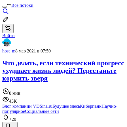
Все потоки
Войти
host_m
8 мар 2021 в 07:50
Что делать, если технический прогресс
ухудшает жизнь людей? Перестаньте
кормить зверя
8 мин
43K
Блог компании VDSina.ru
Будущее здесь
Киберпанк
Научно-
популярное
Социальные сети
+20