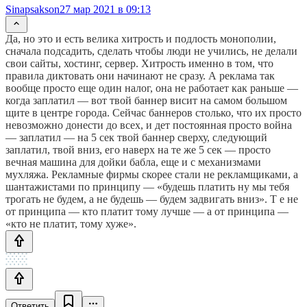
Sinapsakson
27 мар 2021 в 09:13
Да, но это и есть велика хитрость и подлость монополии,
сначала подсадить, сделать чтобы люди не учились, не делали
свои сайты, хостинг, сервер. Хитрость именно в том, что
правила диктовать они начинают не сразу. А реклама так
вообще просто еще один налог, она не работает как раньше —
когда заплатил — вот твой баннер висит на самом большом
щите в центре города. Сейчас баннеров столько, что их просто
невозможно донести до всех, и дет постоянная просто война
— заплатил — на 5 сек твой баннер сверху, следующий
заплатил, твой вниз, его наверх на те же 5 сек — просто
вечная машина для дойки бабла, еще и с механизмами
мухляжа. Рекламные фирмы скорее стали не рекламщиками, а
шантажистами по принципу — «будешь платить ну мы тебя
трогать не будем, а не будешь — будем задвигать вниз». Т е не
от принципа — кто платит тому лучше — а от принципа —
«кто не платит, тому хуже».
Ответить