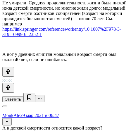
Не умирали. Средняя продолжительность жизни была низкой
из-за детской смертности, но многие жили долго: модальный
возраст смерти охотников-собирателей (возраст на который
приходится большинство смертей) — около 70 лет. См.
например
https://link.springer.com/referenceworkentry/10.1007%2F978-3-
319-16999-6_2352-1
А вот у древних египтян модальный возраст смерти был
около 40 лет, если не ошибаюсь.
Ответить
MonkAlex
9 мар 2021 в 06:47
А к детской смертности относится какой возраст?