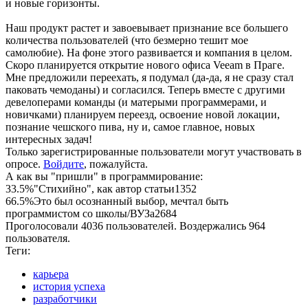
и новые горизонты.
Наш продукт растет и завоевывает признание все большего
количества пользователей (что безмерно тешит мое
самолюбие). На фоне этого развивается и компания в целом.
Скоро планируется открытие нового офиса Veeam в Праге.
Мне предложили переехать, я подумал (да-да, я не сразу стал
паковать чемоданы) и согласился. Теперь вместе с другими
девелоперами команды (и матерыми программерами, и
новичками) планируем переезд, освоение новой локации,
познание чешского пива, ну и, самое главное, новых
интересных задач!
Только зарегистрированные пользователи могут участвовать в
опросе.
Войдите
, пожалуйста.
А как вы "пришли" в программирование:
33.5%
"Стихийно", как автор статьи
1352
66.5%
Это был осознанный выбор, мечтал быть
программистом со школы/ВУЗа
2684
Проголосовали 4036 пользователей. Воздержались 964
пользователя.
Теги:
карьера
история успеха
разработчики