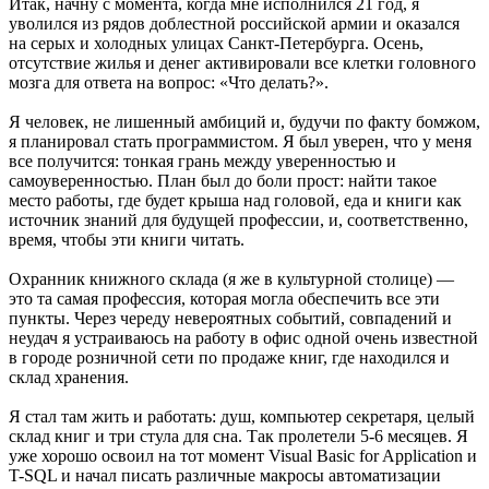
Итак, начну с момента, когда мне исполнился 21 год, я
уволился из рядов доблестной российской армии и оказался
на серых и холодных улицах Санкт-Петербурга. Осень,
отсутствие жилья и денег активировали все клетки головного
мозга для ответа на вопрос: «Что делать?».
Я человек, не лишенный амбиций и, будучи по факту бомжом,
я планировал стать программистом. Я был уверен, что у меня
все получится: тонкая грань между уверенностью и
самоуверенностью. План был до боли прост: найти такое
место работы, где будет крыша над головой, еда и книги как
источник знаний для будущей профессии, и, соответственно,
время, чтобы эти книги читать.
Охранник книжного склада (я же в культурной столице) —
это та самая профессия, которая могла обеспечить все эти
пункты. Через череду невероятных событий, совпадений и
неудач я устраиваюсь на работу в офис одной очень известной
в городе розничной сети по продаже книг, где находился и
склад хранения.
Я стал там жить и работать: душ, компьютер секретаря, целый
склад книг и три стула для сна. Так пролетели 5-6 месяцев. Я
уже хорошо освоил на тот момент Visual Basic for Application и
T-SQL и начал писать различные макросы автоматизации