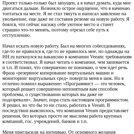
Проект только-только был запущен, а я начал думать, куда мне
двигаться дальше. Возникло острое ощущение, что я начинаю
топтаться на месте. Я не стал тянуть и написал заявление на
увольнение, еще даже не составив резюме на новую работу. Я
боялся, что сейчас насижу себе уютное место и станет
страшно что-то менять, поэтому отрезал себе путь к
отступлению.
Начал искать новую работу. Был на многих собеседованиях,
где-то не нравился я, где-то не нравилось мне, но однажды на
HH.ru наткнулся на вакансию в компании Veeam: требованиям
я соответствовал. Я начал читать о компании, чем занимается
и т.п. И понял, что совершенно не понимаю, о чем идет речь.
Фраза «резервное копирование виртуальных машин и
мониторинг виртуальных сред» повергла меня в шок. Но я
отлично помнил выражение: «Программист — это человек,
который решает совершенно непонятным вам способом
проблемы, о существовании которых вы даже не
подозревали». Значит, пора стать настоящим программистом.
Я решил, во что бы то ни стало, работать в Veeam. В
последствии выяснилось, что компания Veeam предоставляет
решения, без которых просто не мыслима работа крупных
компаний, гос. учреждений, банков и т.п.
Меня пригласили на интервью. От огромного желания