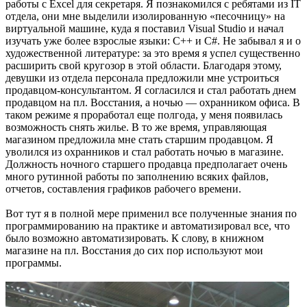
работы с Excel для секретаря. Я познакомился с ребятами из IT
отдела, они мне выделили изолированную «песочницу» на
виртуальной машине, куда я поставил Visual Studio и начал
изучать уже более взрослые языки: C++ и C#. Не забывал я и о
художественной литературе: за это время я успел существенно
расширить свой кругозор в этой области. Благодаря этому,
девушки из отдела персонала предложили мне устроиться
продавцом-консультантом. Я согласился и стал работать днем
продавцом на пл. Восстания, а ночью — охранником офиса. В
таком режиме я проработал еще полгода, у меня появилась
возможность снять жилье. В то же время, управляющая
магазином предложила мне стать старшим продавцом. Я
уволился из охранников и стал работать ночью в магазине.
Должность ночного старшего продавца предполагает очень
много рутинной работы по заполнению всяких файлов,
отчетов, составления графиков рабочего времени.
Вот тут я в полной мере применил все полученные знания по
программированию на практике и автоматизировал все, что
было возможно автоматизировать. К слову, в книжном
магазине на пл. Восстания до сих пор используют мои
программы.