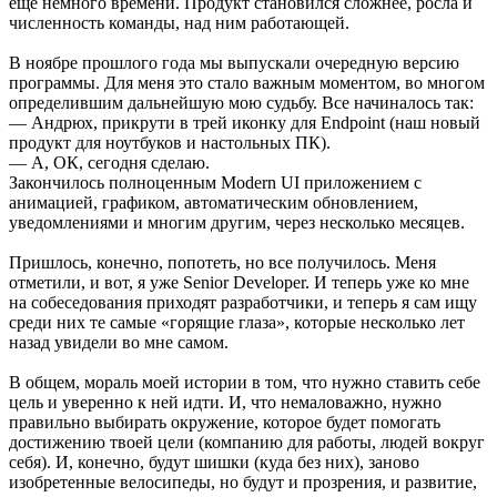
еще немного времени. Продукт становился сложнее, росла и
численность команды, над ним работающей.
В ноябре прошлого года мы выпускали очередную версию
программы. Для меня это стало важным моментом, во многом
определившим дальнейшую мою судьбу. Все начиналось так:
— Андрюх, прикрути в трей иконку для Endpoint (наш новый
продукт для ноутбуков и настольных ПК).
— А, ОК, сегодня сделаю.
Закончилось полноценным Modern UI приложением с
анимацией, графиком, автоматическим обновлением,
уведомлениями и многим другим, через несколько месяцев.
Пришлось, конечно, попотеть, но все получилось. Меня
отметили, и вот, я уже Senior Developer. И теперь уже ко мне
на собеседования приходят разработчики, и теперь я сам ищу
среди них те самые «горящие глаза», которые несколько лет
назад увидели во мне самом.
В общем, мораль моей истории в том, что нужно ставить себе
цель и уверенно к ней идти. И, что немаловажно, нужно
правильно выбирать окружение, которое будет помогать
достижению твоей цели (компанию для работы, людей вокруг
себя). И, конечно, будут шишки (куда без них), заново
изобретенные велосипеды, но будут и прозрения, и развитие,