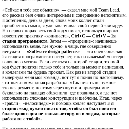
«Сейчас я тебе все объясню», — сказал мне мой Team Lead,
его рассказ был очень интересным и совершенно непонятным.
Постепенно, день за днем, слова моих коллег стали
приобретать смысл, я уже заканчивал свой первый «визард».
На первых порах весь свой код я писал, используя широко
известную практику «копипаста»,
Ctrl+C — Ctrl+V – 1я
стадия программиста
. Затем — «прозрение»: начинаешь
использовать везде, где нужно, а чаще, где совершенно
ненужно —
«Software design patterns»
— это очень опасная
2я стадия программиста: наступает, так называемый «паттерн
головного мозга». Если остаться на второй стадии, то твой
код будет понятен только тебе и только на момент написания,
а коллегами ты будешь проклят. Как раз из второй стадии
выдернула меня моя команда, вот тут я понял по-настоящему,
что значит командная разработка. «Так писать не нужно» —
это не аргумент, поэтому через шутки и примеры мне
буквально на пальцах объяснили, где правильно, а где нет
использовать сложные конструкции и шаблоны. Итак, через
«грабли», «велосипеды» и помощь коллег наступает
3-я
стадия: «код нужно писать так, чтобы он был понятен
более одного дня не только автору, но и людям, которые
работают с тобой».