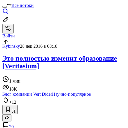
Все потоки
Войти
Kybinsky
28 дек 2016 в 08:18
Это полностью изменит образование
[Veritasium]
1 мин
18K
Блог компании Vert Dider
Научно-популярное
+12
51
20