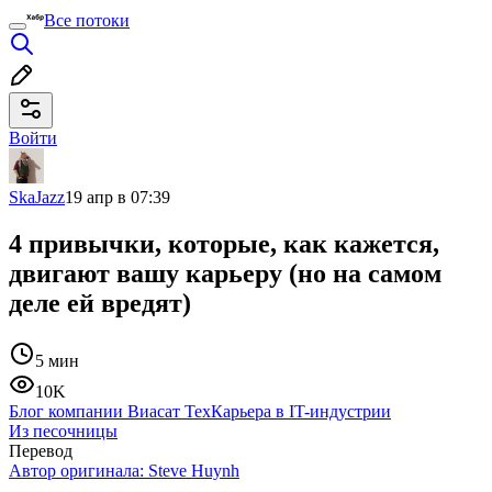
Все потоки
Войти
SkaJazz
19 апр в 07:39
4 привычки, которые, как кажется,
двигают вашу карьеру (но на самом
деле ей вредят)
5 мин
10K
Блог компании Виасат Тех
Карьера в IT-индустрии
Из песочницы
Перевод
Автор оригинала:
Steve Huynh