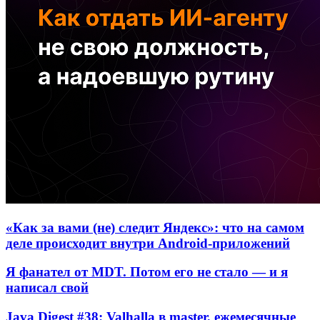
«Как за вами (не) следит Яндекс»: что на самом
деле происходит внутри Android-приложений
Я фанател от MDT. Потом его не стало — и я
написал свой
Java Digest #38: Valhalla в master, ежемесячные