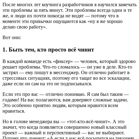
После многих лет коучинга разработчиков я научился замечать
эти проблемы за пять минут. Эти проблемы всегда одни и те
же, и люди их почти никогда не видят — потому что в
моменте эти привычки ощущаются как «ну я же хорошо
делаю свою работу».
Вот они:
1. Быть тем, кто просто всё чинит
В каждой команде есть «фиксер» — человек, который здорово
решает проблемы. Что-то сломалось — он уже в деле. Кто-то
застрял — ему пишут в мессенджер. Он отлично работает в
стрессовых ситуациях, поэтому его тащат во все эскалации,
даже если он сам на это не подписывался.
Если это про вас — отлично понимаю. Я сам был таким —
годами! На вас полагаются, вам доверяют сложные задачи.
Это особенно приятно людям, которым нравится всем
нравиться.
Но в голове менеджера вы — «тот-кто-всё-чинит». А это
значит, что когда появляется совершенно новый классный
проект — важный и перспективный — вас не выбирают.
Потому что думают: «А если у нас всё посыпется на текущем