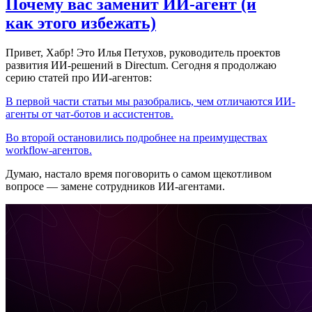
Почему вас заменит ИИ‑агент (и
как этого избежать)
Привет, Хабр! Это Илья Петухов, руководитель проектов
развития ИИ-решений в Directum. Сегодня я продолжаю
серию статей про ИИ-агентов:
В первой части статьи мы разобрались, чем отличаются ИИ-
агенты от чат-ботов и ассистентов.
Во второй остановились подробнее на преимуществах
workflow-агентов.
Думаю, настало время поговорить о самом щекотливом
вопросе — замене сотрудников ИИ-агентами.