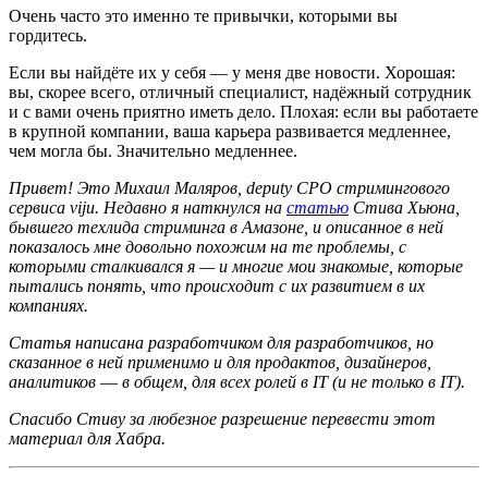
Очень часто это именно те привычки, которыми вы
гордитесь.
Если вы найдёте их у себя — у меня две новости. Хорошая:
вы, скорее всего, отличный специалист, надёжный сотрудник
и с вами очень приятно иметь дело. Плохая: если вы работаете
в крупной компании, ваша карьера развивается медленнее,
чем могла бы. Значительно медленнее.
Привет! Это Михаил Маляров, deputy CPO стримингового
сервиса viju. Недавно я наткнулся на
статью
Стива Хьюна,
бывшего техлида стриминга в Амазоне, и описанное в ней
показалось мне довольно похожим на те проблемы, с
которыми сталкивался я — и многие мои знакомые, которые
пытались понять, что происходит с их развитием в их
компаниях.
Статья написана разработчиком для разработчиков, но
сказанное в ней применимо и для продактов, дизайнеров,
аналитиков
—
в общем, для всех ролей в IT (и не только в IT).
Спасибо Стиву за любезное разрешение перевести этот
материал для Хабра.