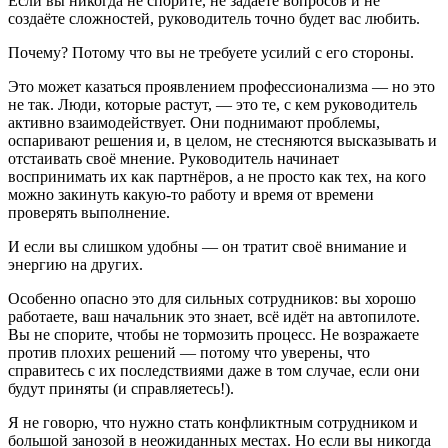
Если вы никогда не спорите, не задаёте вопросов и не
создаёте сложностей, руководитель точно будет вас любить.
Почему? Потому что вы не требуете усилий с его стороны.
Это может казаться проявлением профессионализма — но это
не так. Люди, которые растут, — это те, с кем руководитель
активно взаимодействует. Они поднимают проблемы,
оспаривают решения и, в целом, не стесняются высказывать и
отстаивать своё мнение. Руководитель начинает
воспринимать их как партнёров, а не просто как тех, на кого
можно закинуть какую-то работу и время от времени
проверять выполнение.
И если вы слишком удобны — он тратит своё внимание и
энергию на других.
Особенно опасно это для сильных сотрудников: вы хорошо
работаете, ваш начальник это знает, всё идёт на автопилоте.
Вы не спорите, чтобы не тормозить процесс. Не возражаете
против плохих решений — потому что уверены, что
справитесь с их последствиями даже в том случае, если они
будут приняты (и справляетесь!).
Я не говорю, что нужно стать конфликтным сотрудником и
большой занозой в неожиданных местах. Но если вы никогда