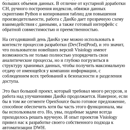
больших объемов данных. В отличие от кустарной доработки
CH, ручного построения индексов, обвязки данных
скриптами Python и копирования таблиц для повышения
производительности, работа с ДанКо дает прозрачную схему
взаимодействия с данными, а также готовый интерфейс с
обратной совместимостью и преемственностью.
На сегодняшний день ДанКо уже можно использовать в
контексте процессов разработки (Dev|Test|Prod), и это значит,
что пользователи новейших версий Visiology имеют
возможность не только полностью упорядочить свои
аналитические процессы, но и глубоко погрузиться в
структуру хранимых данных, чтобы получить максимальную
отдачу от имеющейся у компании информации, с
соблюдением всех требований к безопасности и разделения
доступа.
Это был большой проект, который требовал много ресурсов, и
работа над улучшениями ДанКо продолжается. Наверное, если
бы в том же сегменте OpenSource было готовое предложение,
способное обеспечить хотя бы часть этого функционала, мы
бы использовали его. Но, увы, подобные задачи всегда
приходилось решать вручную. И опыт проектов Visiology
привел нас к разработке своего собственного подхода к
автоматизации DWH.