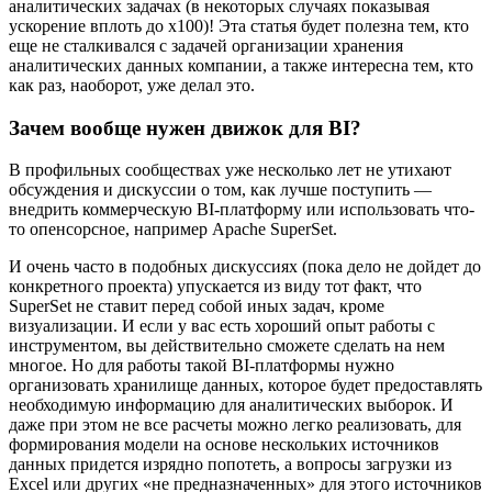
аналитических задачах (в некоторых случаях показывая
ускорение вплоть до х100)! Эта статья будет полезна тем, кто
еще не сталкивался с задачей организации хранения
аналитических данных компании, а также интересна тем, кто
как раз, наоборот, уже делал это.
Зачем вообще нужен движок для BI?
В профильных сообществах уже несколько лет не утихают
обсуждения и дискуссии о том, как лучше поступить —
внедрить коммерческую BI-платформу или использовать что-
то опенсорсное, например Apache SuperSet.
И очень часто в подобных дискуссиях (пока дело не дойдет до
конкретного проекта) упускается из виду тот факт, что
SuperSet не ставит перед собой иных задач, кроме
визуализации. И если у вас есть хороший опыт работы с
инструментом, вы действительно сможете сделать на нем
многое. Но для работы такой BI-платформы нужно
организовать хранилище данных, которое будет предоставлять
необходимую информацию для аналитических выборок. И
даже при этом не все расчеты можно легко реализовать, для
формирования модели на основе нескольких источников
данных придется изрядно попотеть, а вопросы загрузки из
Excel или других «не предназначенных» для этого источников