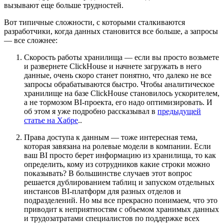
вызывают еще больше трудностей.
Вот типичные сложности, с которыми сталкиваются
разработчики, когда данных становится все больше, а запросы
— все сложнее:
Скорость работы хранилища — если вы просто возьмете
и развернете ClickHouse и начнете загружать в него
данные, очень скоро станет понятно, что далеко не все
запросы обрабатываются быстро. Чтобы аналитическое
хранилище на базе ClickHouse становилось ускорителем,
а не тормозом BI-проекта, его надо оптимизировать. И
об этом я уже подробно рассказывал в
предыдущей
статье на Хабре
..
Права доступа к данным — тоже интересная тема,
которая завязана на ролевые модели в компании. Если
ваш BI просто берет информацию из хранилища, то как
определить, кому из сотрудников какие строки можно
показывать? В большинстве случаев этот вопрос
решается дублированием таблиц и запуском отдельных
инстансов BI-платформ для разных отделов и
подразделений. Но мы все прекрасно понимаем, что это
приводит к неприятностям с объемом хранимых данных
и трудозатратами специалистов по поддержке всех