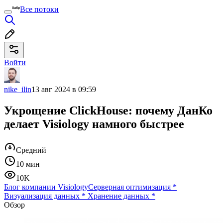
Все потоки
Войти
nike_ilin
13 авг 2024 в 09:59
Укрощение ClickHouse: почему ДанКо
делает Visiology намного быстрее
Средний
10 мин
10K
Блог компании Visiology
Серверная оптимизация
*
Визуализация данных
*
Хранение данных
*
Обзор