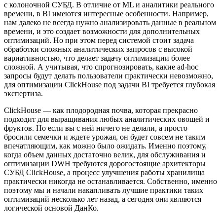
с колоночной СУБД. В отличие от ML и аналитики реального
времени, в BI имеются интересные особенности. Например,
нам далеко не всегда нужно анализировать данные в реальном
времени, и это создает возможности для дополнительных
оптимизаций. Но при этом перед системой стоит задача
обработки сложных аналитических запросов с высокой
вариативностью, что делает задачу оптимизации более
сложной. А учитывая, что спрогнозировать, какие ad-hoc
запросы будут делать пользователи практически невозможно,
для оптимизации ClickHouse под задачи BI требуется глубокая
экспертиза.
ClickHouse — как плодородная почва, которая прекрасно
подходит для выращивания любых аналитических овощей и
фруктов. Но если вы с ней ничего не делали, а просто
бросили семечки и ждете урожая, он будет совсем не таким
впечатляющим, как можно было ожидать. Именно поэтому,
когда объем данных достаточно велик, для обслуживания и
оптимизации DWH требуются дорогостоящие архитекторы
СУБД ClickHouse, а процесс улучшения работы хранилища
практически никогда не останавливается. Собственно, именно
поэтому мы и начали накапливать лучшие практики таких
оптимизаций несколько лет назад, а сегодня они являются
логической основой ДанКо.