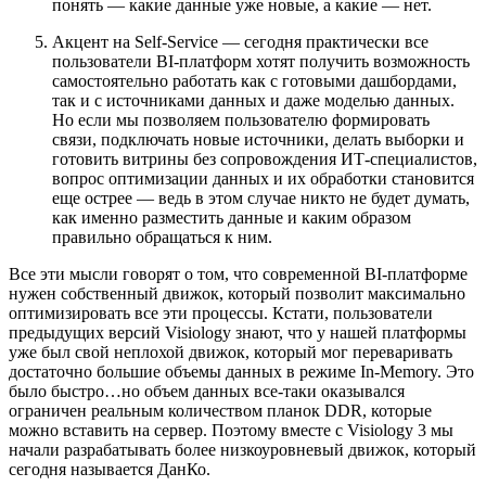
понять — какие данные уже новые, а какие — нет.
Акцент на Self-Service — сегодня практически все
пользователи BI-платформ хотят получить возможность
самостоятельно работать как с готовыми дашбордами,
так и с источниками данных и даже моделью данных.
Но если мы позволяем пользователю формировать
связи, подключать новые источники, делать выборки и
готовить витрины без сопровождения ИТ-специалистов,
вопрос оптимизации данных и их обработки становится
еще острее — ведь в этом случае никто не будет думать,
как именно разместить данные и каким образом
правильно обращаться к ним.
Все эти мысли говорят о том, что современной BI-платформе
нужен собственный движок, который позволит максимально
оптимизировать все эти процессы. Кстати, пользователи
предыдущих версий Visiology знают, что у нашей платформы
уже был свой неплохой движок, который мог переваривать
достаточно большие объемы данных в режиме In-Memory. Это
было быстро…но объем данных все-таки оказывался
ограничен реальным количеством планок DDR, которые
можно вставить на сервер. Поэтому вместе с Visiology 3 мы
начали разрабатывать более низкоуровневый движок, который
сегодня называется ДанКо.