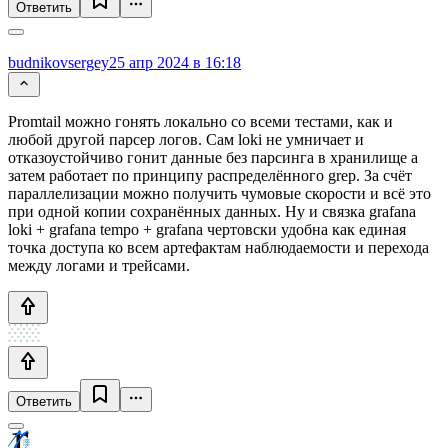
Ответить
budnikovsergey
25 апр 2024 в 16:18
Promtail можно гонять локально со всеми тестами, как и
любой другой парсер логов. Сам loki не умничает и
отказоустойчиво гонит данные без парсинга в хранилище а
затем работает по принципу распределённого grep. За счёт
параллелизации можно получить чумовые скорости и всё это
при одной копии сохранённых данных. Ну и связка grafana
loki + grafana tempo + grafana чертовски удобна как единая
точка доступа ко всем артефактам наблюдаемости и перехода
между логами и трейсами.
Ответить