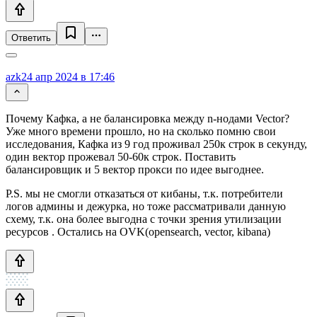
Ответить
azk
24 апр 2024 в 17:46
Почему Кафка, а не балансировка между n-нодами Vector?
Уже много времени прошло, но на сколько помню свои
исследования, Кафка из 9 год проживал 250к строк в секунду,
один вектор прожевал 50-60к строк. Поставить
балансировщик и 5 вектор прокси по идее выгоднее.
P.S. мы не смогли отказаться от кибаны, т.к. потребители
логов админы и дежурка, но тоже рассматривали данную
схему, т.к. она более выгодна с точки зрения утилизации
ресурсов . Остались на OVK(opensearch, vector, kibana)