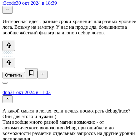
r3code
30 окт 2024 в 18:39
Интересная идея - разные сроки хранения для разных уровней
лога. Возьму на заметку. У нас на проде для, большинства
вообще жёсткий фильтр на игонор debug логов.
Ответить
dph
31 окт 2024 в 11:03
А какой смысл в логах, если нельзя посмотреть debug/trace?
Они для этого и нужны )
Там вообще много разной магии возможно - от
автоматического включения debug при ошибке и до
возможности разметки отдельных запросов на другие уровни
логирования.