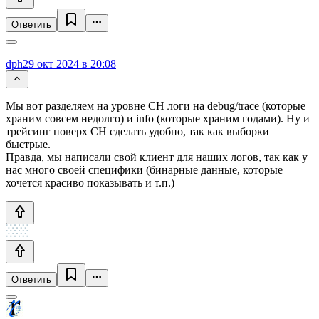
Ответить
dph
29 окт 2024 в 20:08
Мы вот разделяем на уровне CH логи на debug/trace (которые
храним совсем недолго) и info (которые храним годами). Ну и
трейсинг поверх СH сделать удобно, так как выборки
быстрые.
Правда, мы написали свой клиент для наших логов, так как у
нас много своей специфики (бинарные данные, которые
хочется красиво показывать и т.п.)
Ответить