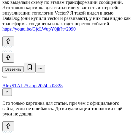
как выделали схему по этапам трансформации сообщений.
Это только картинка для статьи или у вас есть интерфейс
визуализации топологии Vector? Я такой видел в демо
DataDog (они купили vector и развивают), у них там видно как
трансформы соединены и как идет переток событий
https://youtu.be/GjcLWupY0jk?t=2990
Ответить
AlexSTAL
25 апр 2024 в 08:28
Это только картинка для статьи, при чём с официального
сайта, если не ошибаюсь. До визуализации топологии ещё
руки не дошли