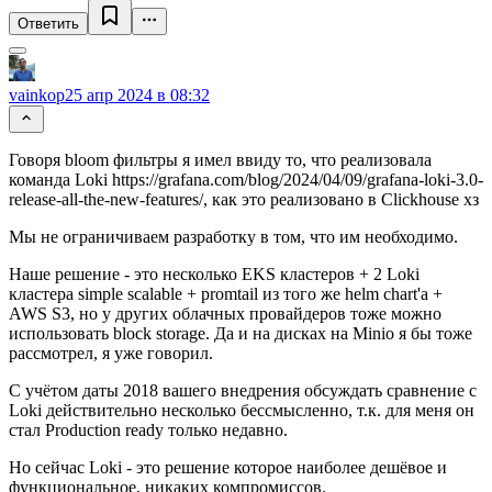
Ответить
vainkop
25 апр 2024 в 08:32
Говоря bloom фильтры я имел ввиду то, что реализовала
команда Loki https://grafana.com/blog/2024/04/09/grafana-loki-3.0-
release-all-the-new-features/, как это реализовано в Clickhouse хз
Мы не ограничиваем разработку в том, что им необходимо.
Наше решение - это несколько EKS кластеров + 2 Loki
кластера simple scalable + promtail из того же helm chart'а +
AWS S3, но у других облачных провайдеров тоже можно
использовать block storage. Да и на дисках на Minio я бы тоже
рассмотрел, я уже говорил.
С учётом даты 2018 вашего внедрения обсуждать сравнение с
Loki действительно несколько бессмысленно, т.к. для меня он
стал Production ready только недавно.
Но сейчас Loki - это решение которое наиболее дешёвое и
функциональное, никаких компромиссов.