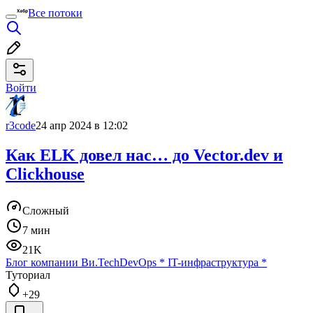
Все потоки
Войти
r3code
24 апр 2024 в 12:02
Как ELK довел нас… до Vector.dev и
Clickhouse
Сложный
7 мин
21K
Блог компании Ви.Tech
DevOps
*
IT-инфраструктура
*
Туториал
+29