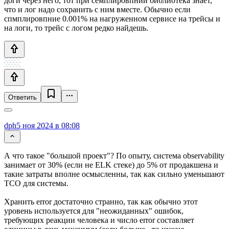
доги через него, тот при семплировпнии библиотека знает,
что и лог надо сохранить с ним вместе. Обычно если
спмплировпние 0.001% на нагруженном сервисе на трейсы и
на логи, то трейс с логом редко найдешь.
Ответить
dph
5 ноя 2024 в 08:08
А что такое "большой проект"? По опыту, система observability
занимает от 30% (если не ELK стеке) до 5% от продакшена и
такие затраты вполне осмысленны, так как сильно уменьшают
TCO для системы.
Хранить error достаточно странно, так как обычно этот
уровень используется для "неожиданных" ошибок,
требующих реакции человека и число error составляет