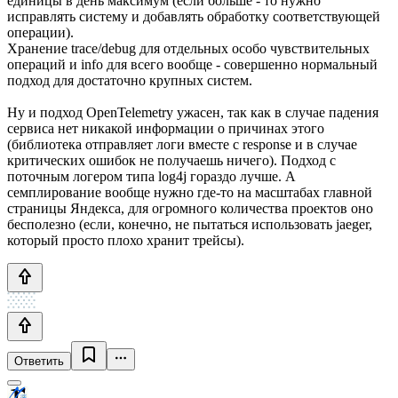
единицы в день максимум (если больше - то нужно
исправлять систему и добавлять обработку соответствующей
операции).
Хранение trace/debug для отдельных особо чувствительных
операций и info для всего вообще - совершенно нормальный
подход для достаточно крупных систем.
Ну и подход OpenTelemetry ужасен, так как в случае падения
сервиса нет никакой информации о причинах этого
(библиотека отправляет логи вместе с response и в случае
критических ошибок не получаешь ничего). Подход с
поточным логером типа log4j гораздо лучше. А
семплирование вообще нужно где-то на масштабах главной
страницы Яндекса, для огромного количества проектов оно
бесполезно (если, конечно, не пытаться использовать jaeger,
который просто плохо хранит трейсы).
Ответить