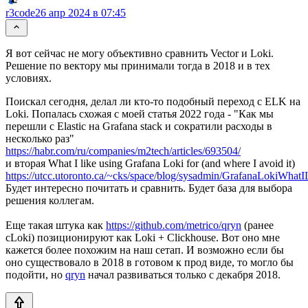
r3code
26 апр 2024 в 07:45
Я вот сейчас не могу объективно сравнить Vector и Loki.
Решение по вектору мы принимали тогда в 2018 и в тех
условиях.
Поискал сегодня, делал ли кто-то подобный переход с ELK на
Loki. Попалась схожая с моей статья 2022 года - "Как мы
перешли с Elastic на Grafana stack и сократили расходы в
несколько раз"
https://habr.com/ru/companies/m2tech/articles/693504/
и вторая What I like using Grafana Loki for (and where I avoid it)
https://utcc.utoronto.ca/~cks/space/blog/sysadmin/GrafanaLokiWhatI
Будет интересно почитать и сравнить. Будет база для выбора
решения коллегам.
Еще такая штука как
https://github.com/metrico/qryn
(ранее
cLoki) позиционируют как Loki + Clickhouse. Вот оно мне
кажется более похожим на наш сетап. И возможно если бы
оно существовало в 2018 в готовом к прод виде, то могло бы
подойти, но
qryn
начал развиваться только с декабря 2018.