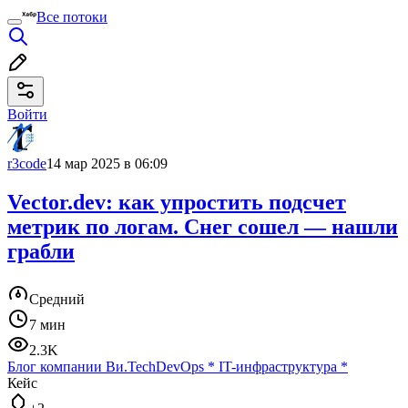
Все потоки
Войти
r3code
14 мар 2025 в 06:09
Vector.dev: как упростить подсчет
метрик по логам. Снег сошел — нашли
грабли
Средний
7 мин
2.3K
Блог компании Ви.Tech
DevOps
*
IT-инфраструктура
*
Кейс