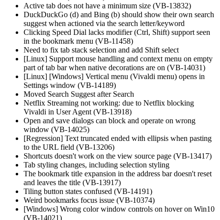
Active tab does not have a minimum size (VB-13832)
DuckDuckGo (d) and Bing (b) should show their own search
suggest when actioned via the search letter/keyword
Clicking Speed Dial lacks modifier (Ctrl, Shift) support seen
in the bookmark menu (VB-11458)
Need to fix tab stack selection and add Shift select
[Linux] Support mouse handling and context menu on empty
part of tab bar when native decorations are on (VB-14031)
[Linux] [Windows] Vertical menu (Vivaldi menu) opens in
Settings window (VB-14189)
Moved Search Suggest after Search
Netflix Streaming not working: due to Netflix blocking
Vivaldi in User Agent (VB-13918)
Open and save dialogs can block and operate on wrong
window (VB-14025)
[Regression] Text truncated ended with ellipsis when pasting
to the URL field (VB-13206)
Shortcuts doesn't work on the view source page (VB-13417)
Tab styling changes, including selection styling
The bookmark title expansion in the address bar doesn't reset
and leaves the title (VB-13917)
Tiling button states confused (VB-14191)
Weird bookmarks focus issue (VB-10374)
[Windows] Wrong color window controls on hover on Win10
(VB-14021)