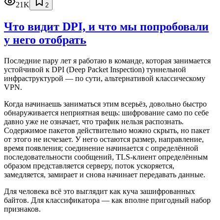
21K
2
Что видит DPI, и что мы попробовали
у него отобрать
Последние пару лет я работаю в команде, которая занимается
устойчивой к DPI (Deep Packet Inspection) туннельной
инфраструктурой — по сути, альтернативой классическому
VPN.
Когда начинаешь заниматься этим всерьёз, довольно быстро
обнаруживается неприятная вещь: шифрование само по себе
давно уже не означает, что трафик нельзя распознать.
Содержимое пакетов действительно можно скрыть, но пакет
от этого не исчезает. У него остаются размер, направление,
время появления; соединение начинается с определённой
последовательности сообщений, TLS-клиент определённым
образом представляется серверу, поток ускоряется,
замедляется, замирает и снова начинает передавать данные.
Для человека всё это выглядит как куча зашифрованных
байтов. Для классификатора — как вполне пригодный набор
признаков.