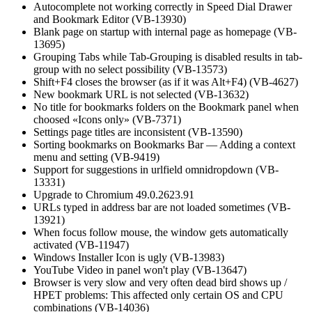
Autocomplete not working correctly in Speed Dial Drawer
and Bookmark Editor (VB-13930)
Blank page on startup with internal page as homepage (VB-
13695)
Grouping Tabs while Tab-Grouping is disabled results in tab-
group with no select possibility (VB-13573)
Shift+F4 closes the browser (as if it was Alt+F4) (VB-4627)
New bookmark URL is not selected (VB-13632)
No title for bookmarks folders on the Bookmark panel when
choosed «Icons only» (VB-7371)
Settings page titles are inconsistent (VB-13590)
Sorting bookmarks on Bookmarks Bar — Adding a context
menu and setting (VB-9419)
Support for suggestions in urlfield omnidropdown (VB-
13331)
Upgrade to Chromium 49.0.2623.91
URLs typed in address bar are not loaded sometimes (VB-
13921)
When focus follow mouse, the window gets automatically
activated (VB-11947)
Windows Installer Icon is ugly (VB-13983)
YouTube Video in panel won't play (VB-13647)
Browser is very slow and very often dead bird shows up /
HPET problems: This affected only certain OS and CPU
combinations (VB-14036)