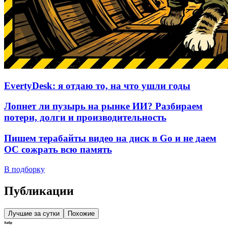
EvertyDesk: я отдаю то, на что ушли годы
Лопнет ли пузырь на рынке ИИ? Разбираем
потери, долги и производительность
Пишем терабайты видео на диск в Go и не даем
ОС сожрать всю память
В подборку
Публикации
Лучшие за сутки
Похожие