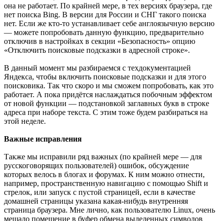
она не работает. По крайней мере, в тех версиях браузера, где
нет поиска Bing. В версии для России и СНГ такого поиска
нет. Если же кто-то устанавливает себе англоязычную версию
— можете попробовать данную функцию, предварительно
отключив в настройках в секции «Безопасность» опцию
«Отключить поисковые подсказки в адресной строке».
В данный момент мы разбираемся с техдокументацией
Яндекса, чтобы включить поисковые подсказки и для этого
поисковика. Так что скоро и мы сможем попробовать, как это
работает. А пока придётся наслаждаться побочным эффектом
от новой функции — подстановкой заглавных букв в строке
адреса при наборе текста. С этим тоже будем разбираться на
этой неделе.
Важные исправления
Также мы исправили ряд важных (по крайней мере — для
русскоговорящих пользователей) ошибок, обсуждение
которых велось в блогах и форумах. К ним можно отнести,
например, пространственную навигацию с помощью Shift и
стрелок, или запуск с пустой страницей, если в качестве
домашней страницы указана какая-нибудь внутренняя
страница браузера. Мне лично, как пользователю Linux, очень
мешало помещение в буфер обмена выделенных символов