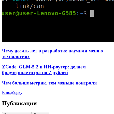
Чему десять лет в разработке научили меня о
технологиях
ZCode, GLM-5.2 и ИИ-роутер: делаем
браузерные игры по 7 рублей
Чем больше метрик, тем меньше контроля
В подборку
Публикации