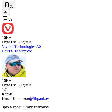
36
53
16K+
Охват за 30 дней
Vivaldi Technologies AS
Сайт
X
ВКонтакте
16K+
Охват за 30 дней
121
Карма
Илья Шпаньков
@Shpankov
Зрю в корень, жгу глаголом