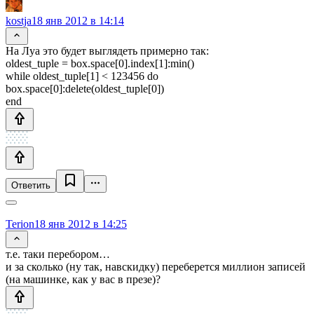
kostja
18 янв 2012 в 14:14
На Луа это будет выглядеть примерно так:
oldest_tuple = box.space[0].index[1]:min()
while oldest_tuple[1] < 123456 do
box.space[0]:delete(oldest_tuple[0])
end
Ответить
Terion
18 янв 2012 в 14:25
т.е. таки перебором…
и за сколько (ну так, навскидку) переберется миллион записей
(на машинке, как у вас в презе)?