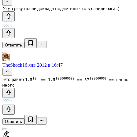
Угу, сразу после доклада подметили что в слайде бага :)
Ответить
TheShock
16 янв 2012 в 16:47
8
10
100000000
10000000
Это равно
1.5
== 1.5
== 57
== очень
много
Ответить