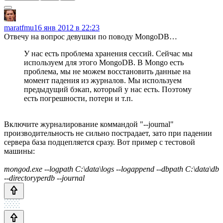
maratfmu
16 янв 2012 в 22:23
Отвечу на вопрос девушки по поводу MongoDB…
У нас есть проблема хранения сессий. Сейчас мы
используем для этого MongoDB. В Mongo есть
проблема, мы не можем восстановить данные на
момент падения из журналов. Мы используем
предыдущий бэкап, который у нас есть. Поэтому
есть погрешности, потери и т.п.
Включите журналирование коммандой "--journal"
производительность не сильно пострадает, зато при падении
сервера база подцепляется сразу. Вот пример с тестовой
машины:
mongod.exe --logpath C:\data\logs --logappend --dbpath C:\data\db
--directoryperdb --journal