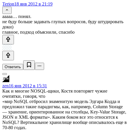
Terion
18 янв 2012 в 21:19
ааааа… понял.
не буду больше задавать глупых вопросов, буду штудировать
доки)
главное, подход объяснили, спасибо
Ответить
zen
16 янв 2012 в 15:31
Как и многие NOSQL-щики, Костя повторяет чужие
очепятки, говоря, что
«мир NoSQL отбросил знаменитую модель Эдгара Кодда и
предложил такие парадигмы, как, например, Column Storage
— хранение, ориентированное на столбцы, Key-Value Storage,
JSON и XML форматы». Каким боком все это относится к
NoSQL? Вертикальное хранилище вообще описывалось еще в
70-80 годах.