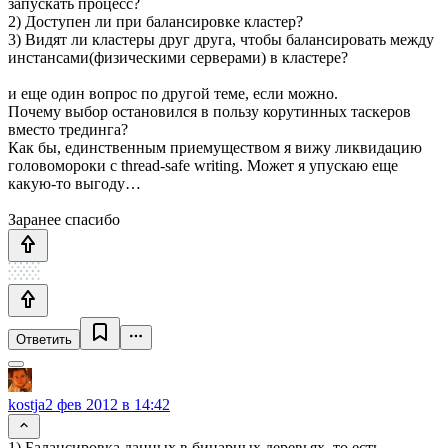
запускать процесс?
2) Доступен ли при балансировке кластер?
3) Видят ли кластеры друг друга, чтобы балансировать между
инстансами(физическими серверами) в кластере?
и еще один вопрос по другой теме, если можно.
Почему выбор остановился в пользу корутинных таскеров
вместо трединга?
Как бы, единственным приемуществом я вижу ликвидацию
головомороки с thread-safe writing. Может я упускаю еще
какую-то выгоду…
Заранее спасибо
Ответить
kostja
2 фев 2012 в 14:42
1) Балансировка данных в бинарных деревьях, то есть