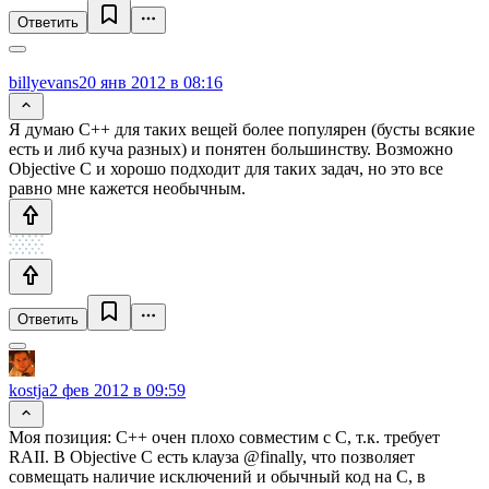
Ответить
billyevans
20 янв 2012 в 08:16
Я думаю С++ для таких вещей более популярен (бусты всякие
есть и либ куча разных) и понятен большинству. Возможно
Objective C и хорошо подходит для таких задач, но это все
равно мне кажется необычным.
Ответить
kostja
2 фев 2012 в 09:59
Моя позиция: С++ очен плохо совместим с C, т.к. требует
RAII. В Objective C есть клауза @finally, что позволяет
совмещать наличие исключений и обычный код на С, в