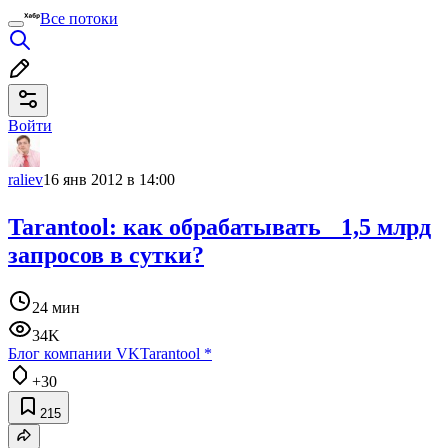
Все потоки
Войти
raliev
16 янв 2012 в 14:00
Tarantool: как обрабатывать 1,5 млрд
запросов в сутки?
24 мин
34K
Блог компании VK
Tarantool
*
+30
215