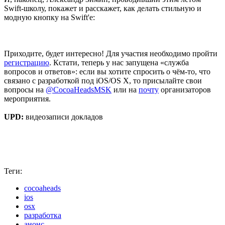
Swift-школу, покажет и расскажет, как делать стильную и
модную кнопку на Swift'е:
Приходите, будет интересно! Для участия необходимо пройти
регистрацию
. Кстати, теперь у нас запущена «служба
вопросов и ответов»: если вы хотите спросить о чём-то, что
связано с разработкой под iOS/OS X, то присылайте свои
вопросы на
@CocoaHeadsMSK
или на
почту
организаторов
мероприятия.
UPD:
видеозаписи докладов
Теги:
cocoaheads
ios
osx
разработка
анонс