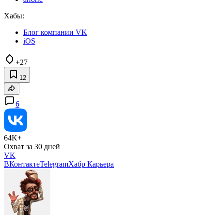
Хабы:
Блог компании VK
iOS
+27
12
6
64K+
Охват за 30 дней
VK
ВКонтакте
Telegram
Хабр Карьера