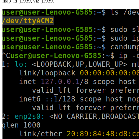
map_id_j1939, viz_j1939.