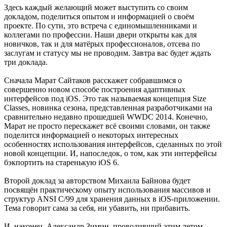
Здесь каждый желающий может выступить со своим
докладом, поделиться опытом и информацией о своём
проекте. По сути, это встреча с единомышленниками и
коллегами по профессии. Наши двери открыты как для
новичков, так и для матёрых профессионалов, отсева по
заслугам и статусу мы не проводим. Завтра вас будет ждать
три доклада.
Сначала Марат Сайтаков расскажет собравшимся о
совершенно новом способе построения адаптивных
интерфейсов под iOS. Это так называемая концепция Size
Classes, новинка сезона, представленная разработчиками на
сравнительно недавно прошедшей WWDC 2014. Конечно,
Марат не просто перескажет всё своими словами, он также
поделится информацией о некоторых интересных
особенностях использования интерфейсов, сделанных по этой
новой концепции. И, напоследок, о том, как эти интерфейсы
бэкпортить на старенькую iOS 6.
Второй доклад за авторством Михаила Байнова будет
посвящён практическому опыту использования массивов и
структур ANSI С/99 для хранения данных в iOS-приложении.
Тема говорит сама за себя, ни убавить, ни прибавить.
И, наконец, Александр Зимин, проводивший этим летом