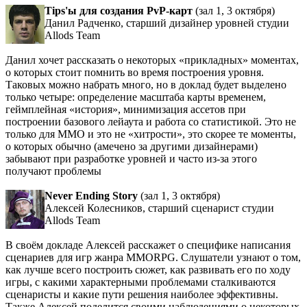
Tips'ы для создания PvP-карт
(зал 1, 3 октября)
Данил Радченко, старший дизайнер уровней студии
Allods Team
Данил хочет рассказать о некоторых «прикладных» моментах,
о которых стоит помнить во время построения уровня.
Таковых можно набрать много, но в доклад будет выделено
только четыре: определение масштаба карты временем,
геймплейная «история», минимизация ассетов при
построении базового лейаута и работа со статистикой. Это не
только для MMO и это не «хитрости», это скорее те моменты,
о которых обычно (амечено за другими дизайнерами)
забывают при разработке уровней и часто из-за этого
получают проблемы
Never Ending Story
(зал 1, 3 октября)
Алексей Колесников, старший сценарист студии
Allods Team
В своём докладе Алексей расскажет о специфике написания
сценариев для игр жанра MMORPG. Слушатели узнают о том,
как лучше всего построить сюжет, как развивать его по ходу
игры, с какими характерными проблемами сталкиваются
сценаристы и какие пути решения наиболее эффективны.
Также Алексей поделится своими наблюдениями о некоторых