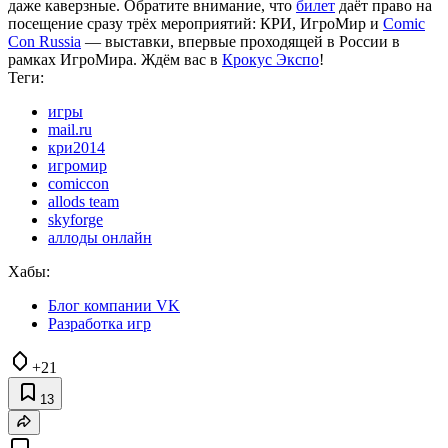
даже каверзные. Обратите внимание, что
билет
даёт право на
посещение сразу трёх мероприятий: КРИ, ИгроМир и
Comic
Con Russia
— выставки, впервые проходящей в России в
рамках ИгроМира. Ждём вас в
Крокус Экспо
!
Теги:
игры
mail.ru
кри2014
игромир
comiccon
allods team
skyforge
аллоды онлайн
Хабы:
Блог компании VK
Разработка игр
+21
13