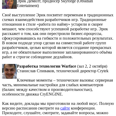
Эрик Демилт, продюсер Skyforge (Obsidian
Entertaiment)
Своё выступление Эрик посвятит переменам в традиционных
схемах взаимодействия разработчиков игр. Традиционные
отношения в стиле «работа по найму» устарели и скорее
мешают, чем способствуют успешной разработке игр. Эрик
расскажет о том, как они перестроили бизнес-процессы,
сфокусировавшись на гибкости и положительных результатах.
В новом подходе упор сделан на совместной работе групп
разработчиков, целью которой является создание прекрасных
игр, а не обязательное выполнение запланированного объёма
работ и строгое соблюдение дедлайнов.
Разработка технологии Warface
(зал 2, 2 октября)
Станислав Спиваков, технический директор Crytek
Ключевые моменты – технические вызовы: серверная
часть, минимальные настройки для слабых компьютеров
(баланс между качеством и производительностью),
особенности движка CryENGINE.
Как видите, доклады мы приготовили на любой вкус. Полную
версию расписания смотрите на
сайте
конференции.
Приходите, слушайте, смотрите, задавайте вопросы, можно