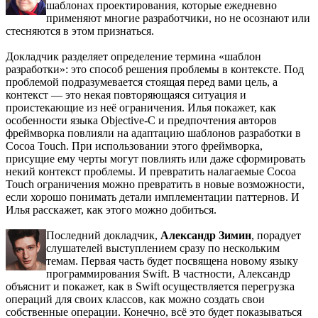
шаблонах проектирования, которые ежедневно
применяют многие разработчики, но не осознают или
стесняются в этом признаться.
Докладчик разделяет определение термина «шаблон
разработки»: это способ решения проблемы в контексте. Под
проблемой подразумевается стоящая перед вами цель, а
контекст — это некая повторяющаяся ситуация и
проистекающие из неё ограничения. Илья покажет, как
особенности языка Objective-C и предпочтения авторов
фреймворка повлияли на адаптацию шаблонов разработки в
Cocoa Touch. При использовании этого фреймворка,
присущие ему черты могут повлиять или даже сформировать
некий контекст проблемы. И превратить налагаемые Cocoa
Touch ограничения можно превратить в новые возможности,
если хорошо понимать детали имплементации паттернов. И
Илья расскажет, как этого можно добиться.
Последний докладчик,
Александр Зимин
, порадует
слушателей выступлением сразу по нескольким
темам. Первая часть будет посвящена новому языку
программирования Swift. В частности, Александр
объяснит и покажет, как в Swift осуществляется перегрузка
операций для своих классов, как можно создать свои
собственные операции. Конечно, всё это будет показываться