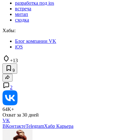
разработка под ios
встреча
митап
сходка
Хабы:
Блог компании VK
iOS
+13
9
2
64K+
Охват за 30 дней
VK
ВКонтакте
Telegram
Хабр Карьера