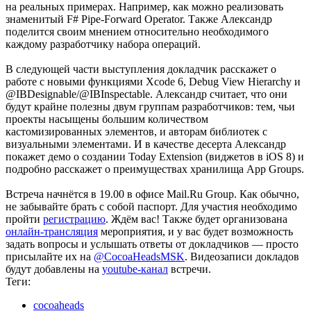
на реальных примерах. Например, как можно реализовать
знаменитый F# Pipe-Forward Operator. Также Александр
поделится своим мнением относительно необходимого
каждому разработчику набора операций.
В следующей части выступления докладчик расскажет о
работе с новыми функциями Xcode 6, Debug View Hierarchy и
@IBDesignable/@IBInspectable. Александр считает, что они
будут крайне полезны двум группам разработчиков: тем, чьи
проекты насыщены большим количеством
кастомизированных элементов, и авторам библиотек с
визуальными элементами. И в качестве десерта Александр
покажет демо о создании Today Extension (виджетов в iOS 8) и
подробно расскажет о преимуществах хранилища App Groups.
Встреча начнётся в 19.00 в офисе Mail.Ru Group. Как обычно,
не забывайте брать с собой паспорт. Для участия необходимо
пройти
регистрацию
. Ждём вас! Также будет организована
онлайн-трансляция
мероприятия, и у вас будет возможность
задать вопросы и услышать ответы от докладчиков — просто
присылайте их на
@CocoaHeadsMSK
. Видеозаписи докладов
будут добавлены на
youtube-канал
встречи.
Теги:
cocoaheads