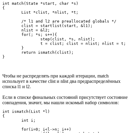
int match(State *start, char *s)

{

	List *clist, *nlist, *t;

	/* l1 and l2 are preallocated globals */

	clist = startlist(start, &l1);

	nlist = &l2;

	for(; *s; s++){

		step(clist, *s, nlist);

		t = clist; clist = nlist; nlist = t;	/* swap clist, nlist */

	}

	return ismatch(clist);

Чтобы не распределять при каждой итерации, match
использует в качестве clist и nlist два предраспределённых
списка l1 и l2.
Если в списке финальных состояний присутствует состояние
совпадения, значит, мы нашли искомый набор символов:
int ismatch(List *l)

{

	int i;

	for(i=0; i<l->n; i++)
