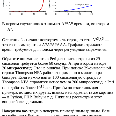
n
n
В первом случае поиск занимает A?
A
времени, во втором
n
— A
.
3
3
Степени обозначают повторяемость строк, то есть A?
A
—
это то же самое, что и A?A?A?AAA. Графики отражают
время, требуемое для поиска через регулярные выражения.
Обратите внимание, что в Perl для поиска строки из 29
символов требуется более 60 секунд. А при втором методе —
20
микросекунд
. Это не ошибка. При поиске 29-символьной
строки Thompson NFA работает примерно в миллион раз
быстрее. Если нужно найти 100-символьную строку, то
Thompson NFA справится менее чем за 200 микросекунд, а Perl
15
понадобится более 10
лет. Причём он взят лишь для
примера, во многих других языках наблюдается та же картина
— в Python, PHP, Ruby и т. д. Ниже мы рассмотрим этот
вопрос более детально.
Наверняка вам трудно поверить приведённым данным. Если
вы работали с Perl, то вряд ли подмечали за ним низкую