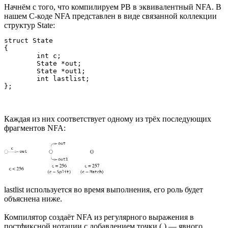
Начнём с того, что компилируем РВ в эквивалентный NFA. В
нашем С-коде NFA представлен в виде связанной коллекции
структур State:
struct State

{

	int c;

	State *out;

	State *out1;

	int lastlist;

Каждая из них соответствует одному из трёх последующих
фрагментов NFA:
lastlist используется во время выполнения, его роль будет
объяснена ниже.
Компилятор создаёт NFA из регулярного выражения в
постфиксной нотации с добавлением точки (.) — явного