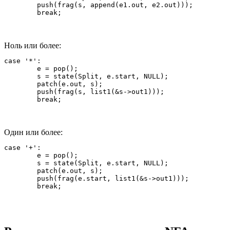
	push(frag(s, append(e1.out, e2.out)));

Ноль или более:
case '*':

	e = pop();

	s = state(Split, e.start, NULL);

	patch(e.out, s);

	push(frag(s, list1(&s->out1)));

Один или более:
case '+':

	e = pop();

	s = state(Split, e.start, NULL);

	patch(e.out, s);

	push(frag(e.start, list1(&s->out1)));
