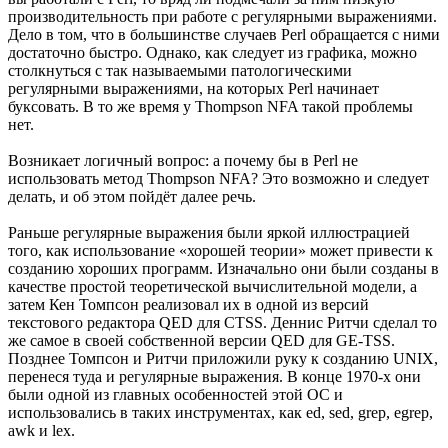
производительность при работе с регулярными выражениями.
Дело в том, что в большинстве случаев Perl обращается с ними
достаточно быстро. Однако, как следует из графика, можно
столкнуться с так называемыми патологическими
регулярными выражениями, на которых Perl начинает
буксовать. В то же время у Thompson NFA такой проблемы
нет.
Возникает логичный вопрос: а почему бы в Perl не
использовать метод Thompson NFA? Это возможно и следует
делать, и об этом пойдёт далее речь.
Раньше регулярные выражения были яркой иллюстрацией
того, как использование «хорошей теории» может привести к
созданию хороших программ. Изначально они были созданы в
качестве простой теоретической вычислительной модели, а
затем Кен Томпсон реализовал их в одной из версий
текстового редактора QED для CTSS. Деннис Ритчи сделал то
же самое в своей собственной версии QED для GE-TSS.
Позднее Томпсон и Ритчи приложили руку к созданию UNIX,
перенеся туда и регулярные выражения. В конце 1970-х они
были одной из главных особенностей этой ОС и
использовались в таких инструментах, как ed, sed, grep, egrep,
awk и lex.