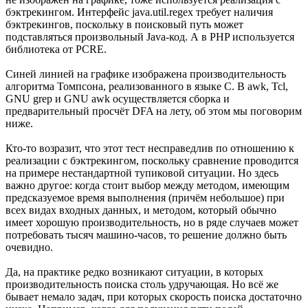
бэктрекингом. Интерфейс java.util.regex требует наличия
бэктрекингов, поскольку в поисковый путь может
подставляться произвольный Java-код. А в PHP используется
библиотека от PCRE.
Синей линией на графике изображена производительность
алгоритма Томпсона, реализованного в языке С. В awk, Tcl,
GNU grep и GNU awk осуществляется сборка и
предварительный просчёт DFA на лету, об этом мы поговорим
ниже.
Кто-то возразит, что этот тест несправедлив по отношению к
реализации с бэктрекингом, поскольку сравнение проводится
на примере нестандартной тупиковой ситуации. Но здесь
важно другое: когда стоит выбор между методом, имеющим
предсказуемое время выполнения (причём небольшое) при
всех видах входных данных, и методом, который обычно
имеет хорошую производительность, но в ряде случаев может
потребовать тысяч машино-часов, то решение должно быть
очевидно.
Да, на практике редко возникают ситуации, в которых
производительность поиска столь удручающая. Но всё же
бывает немало задач, при которых скорость поиска достаточно