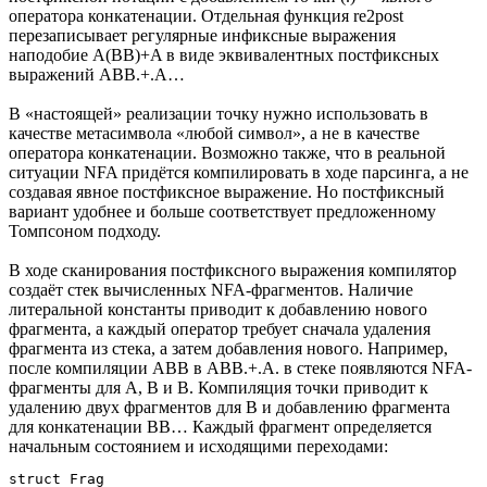
оператора конкатенации. Отдельная функция re2post
перезаписывает регулярные инфиксные выражения
наподобие A(BB)+A в виде эквивалентных постфиксных
выражений ABB.+.A…
В «настоящей» реализации точку нужно использовать в
качестве метасимвола «любой символ», а не в качестве
оператора конкатенации. Возможно также, что в реальной
ситуации NFA придётся компилировать в ходе парсинга, а не
создавая явное постфиксное выражение. Но постфиксный
вариант удобнее и больше соответствует предложенному
Томпсоном подходу.
В ходе сканирования постфиксного выражения компилятор
создаёт стек вычисленных NFA-фрагментов. Наличие
литеральной константы приводит к добавлению нового
фрагмента, а каждый оператор требует сначала удаления
фрагмента из стека, а затем добавления нового. Например,
после компиляции ABB в ABB.+.A. в стеке появляются NFA-
фрагменты для A, B и B. Компиляция точки приводит к
удалению двух фрагментов для B и добавлению фрагмента
для конкатенации BB… Каждый фрагмент определяется
начальным состоянием и исходящими переходами:
struct Frag
