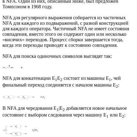
в NFA. Один из них, описанный ниже, был предложен
Томпсоном в 1968 году.
NFA для регулярного выражения собирается из частичных
NFA для каждого из подвыражений, с разной конструкцией
для каждого оператора. Частичный NFA не имеет состояния
совпадения, вместо этого он содержит один или несколько
«висячих» переходов. Процесс сборки завершается тогда,
когда эти переходы приводят к состоянию совпадения.
NFA для поиска одиночных символов выглядят так:
NFA для конкатенации E
E
состоит из машины E
, чей
1
2
1
финальный переход соединяется с началом машины E
:
2
В NFA для чередования E
|E
добавляется новое начальное
1
2
состояние с выбором следования через машину E
или E
:
1
2