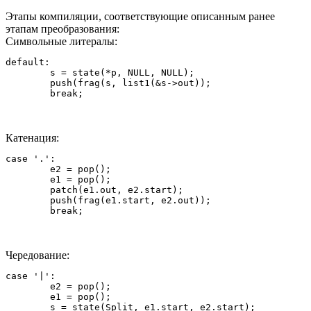
Этапы компиляции, соответствующие описанным ранее
этапам преобразования:
Символьные литералы:
default:

	s = state(*p, NULL, NULL);

	push(frag(s, list1(&s->out));

Катенация:
case '.':

	e2 = pop();

	e1 = pop();

	patch(e1.out, e2.start);

	push(frag(e1.start, e2.out));

Чередование:
case '|':

	e2 = pop();

	e1 = pop();

	s = state(Split, e1.start, e2.start);
