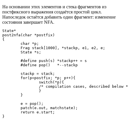
На основании этих элементов и стека фрагментов из
постфиксного выражения создаётся простой цикл.
Напоследок остаётся добавить один фрагмент: изменение
состояния завершает NFA.
State*

post2nfa(char *postfix)

{

	char *p;

	Frag stack[1000], *stackp, e1, e2, e;

	State *s;

	#define push(s) *stackp++ = s

	#define pop()   *--stackp

	stackp = stack;

	for(p=postfix; *p; p++){

		switch(*p){

		/* compilation cases, described below */

		}

	}

	e = pop();

	patch(e.out, matchstate);

	return e.start;
