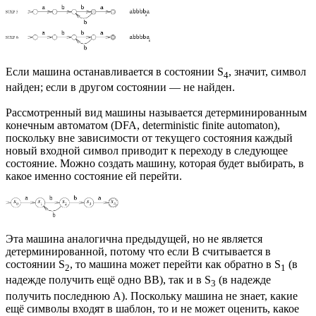
Если машина останавливается в состоянии S
, значит, символ
4
найден; если в другом состоянии — не найден.
Рассмотренный вид машины называется детерминированным
конечным автоматом (DFA, deterministic finite automaton),
поскольку вне зависимости от текущего состояния каждый
новый входной символ приводит к переходу в следующее
состояние. Можно создать машину, которая будет выбирать, в
какое именно состояние ей перейти.
Эта машина аналогична предыдущей, но не является
детерминированной, потому что если B считывается в
состоянии S
, то машина может перейти как обратно в S
(в
2
1
надежде получить ещё одно BB), так и в S
(в надежде
3
получить последнюю A). Поскольку машина не знает, какие
ещё символы входят в шаблон, то и не может оценить, какое