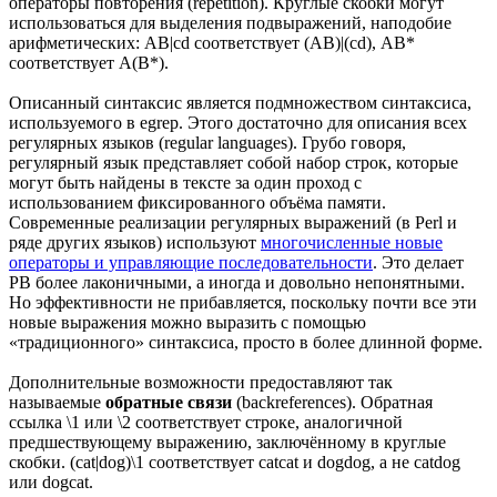
операторы повторения (repetition). Круглые скобки могут
использоваться для выделения подвыражений, наподобие
арифметических: AB|cd соответствует (AB)|(cd), AB*
соответствует A(B*).
Описанный синтаксис является подмножеством синтаксиса,
используемого в egrep. Этого достаточно для описания всех
регулярных языков (regular languages). Грубо говоря,
регулярный язык представляет собой набор строк, которые
могут быть найдены в тексте за один проход с
использованием фиксированного объёма памяти.
Современные реализации регулярных выражений (в Perl и
ряде других языков) используют
многочисленные новые
операторы и управляющие последовательности
. Это делает
РВ более лаконичными, а иногда и довольно непонятными.
Но эффективности не прибавляется, поскольку почти все эти
новые выражения можно выразить с помощью
«традиционного» синтаксиса, просто в более длинной форме.
Дополнительные возможности предоставляют так
называемые
обратные связи
(backreferences). Обратная
ссылка \1 или \2 соответствует строке, аналогичной
предшествующему выражению, заключённому в круглые
скобки. (cat|dog)\1 соответствует catcat и dogdog, а не catdog
или dogcat.