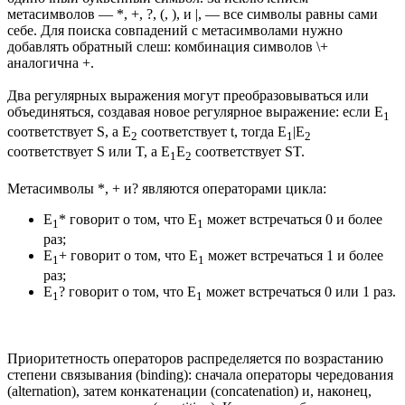
метасимволов — *, +, ?, (, ), и |, — все символы равны сами
себе. Для поиска совпадений с метасимволами нужно
добавлять обратный слеш: комбинация символов \+
аналогична +.
Два регулярных выражения могут преобразовываться или
объединяться, создавая новое регулярное выражение: если E
1
соответствует S, а E
соответствует t, тогда E
|E
2
1
2
соответствует S или T, а E
E
соответствует ST.
1
2
Метасимволы *, + и? являются операторами цикла:
E
* говорит о том, что E
может встречаться 0 и более
1
1
раз;
E
+ говорит о том, что E
может встречаться 1 и более
1
1
раз;
E
? говорит о том, что E
может встречаться 0 или 1 раз.
1
1
Приоритетность операторов распределяется по возрастанию
степени связывания (binding): сначала операторы чередования
(alternation), затем конкатенации (concatenation) и, наконец,