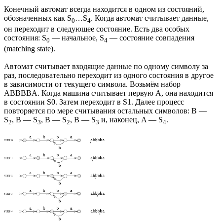
Конечный автомат всегда находится в одном из состояний,
обозначенных как S
…S
. Когда автомат считывает данные,
0
4
он переходит в следующее состояние. Есть два особых
состояния: S
— начальное, S
— состояние совпадения
0
4
(matching state).
Автомат считывает входящие данные по одному символу за
раз, последовательно переходит из одного состояния в другое
в зависимости от текущего символа. Возьмём набор
ABBBBA. Когда машина считывает первую A, она находится
в состоянии S0. Затем переходит в S1. Далее процесс
повторяется по мере считывания остальных символов: B —
S
, B — S
, B — S
, B — S
и, наконец, A — S
.
2
3
2
3
4