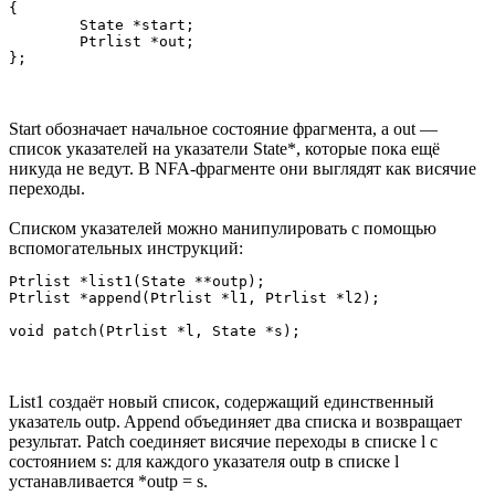
{

	State *start;

	Ptrlist *out;

Start обозначает начальное состояние фрагмента, а out —
список указателей на указатели State*, которые пока ещё
никуда не ведут. В NFA-фрагменте они выглядят как висячие
переходы.
Списком указателей можно манипулировать с помощью
вспомогательных инструкций:
Ptrlist *list1(State **outp);

Ptrlist *append(Ptrlist *l1, Ptrlist *l2);

List1 создаёт новый список, содержащий единственный
указатель outp. Append объединяет два списка и возвращает
результат. Patch соединяет висячие переходы в списке l с
состоянием s: для каждого указателя outp в списке l
устанавливается *outp = s.