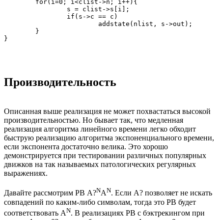
	for(i=0; i<clist->n; i++){

		s = clist->s[i];

		if(s->c == c)

			addstate(nlist, s->out);

	}

Производительность
Описанная выше реализация не может похвастаться высокой
производительностью. Но бывает так, что медленная
реализация алгоритма линейного времени легко обходит
быструю реализацию алгоритма экспоненциального времени,
если экспонента достаточно велика. Это хорошо
демонстрируется при тестировании различных популярных
движков на так называемых патологических регулярных
выражениях.
N
N
Давайте рассмотрим РВ A?
A
. Если A? позволяет не искать
совпадений по каким-либо символам, тогда это РВ будет
N
соответствовать A
. В реализациях РВ с бэктрекингом при