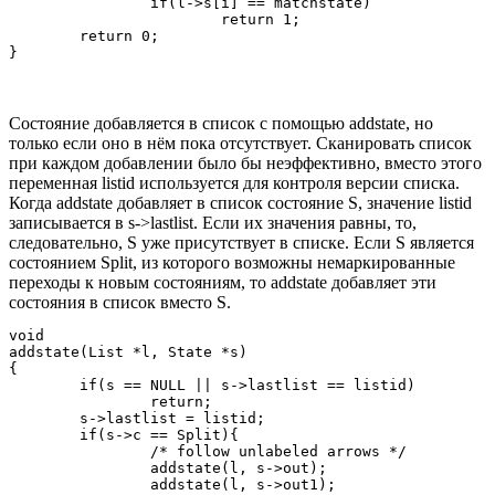
		if(l->s[i] == matchstate)

			return 1;

	return 0;

Состояние добавляется в список с помощью addstate, но
только если оно в нём пока отсутствует. Сканировать список
при каждом добавлении было бы неэффективно, вместо этого
переменная listid используется для контроля версии списка.
Когда addstate добавляет в список состояние S, значение listid
записывается в s->lastlist. Если их значения равны, то,
следовательно, S уже присутствует в списке. Если S является
состоянием Split, из которого возможны немаркированные
переходы к новым состояниям, то addstate добавляет эти
состояния в список вместо S.
void

addstate(List *l, State *s)

{

	if(s == NULL || s->lastlist == listid)

		return;

	s->lastlist = listid;

	if(s->c == Split){

		/* follow unlabeled arrows */

		addstate(l, s->out);

		addstate(l, s->out1);
