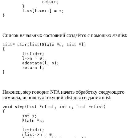
		return;

	}

	l->s[l->n++] = s;

Список начальных состояний создаётся с помощью startlist:
List* startlist(State *s, List *l)

{

	listid++;

	l->n = 0;

	addstate(l, s);

	return l;

Наконец, step говорит NFA начать обработку следующего
символа, используя текущий clist для создания nlist:
void step(List *clist, int c, List *nlist)

{

	int i;

	State *s;

	listid++;

	nlist->n = 0;
