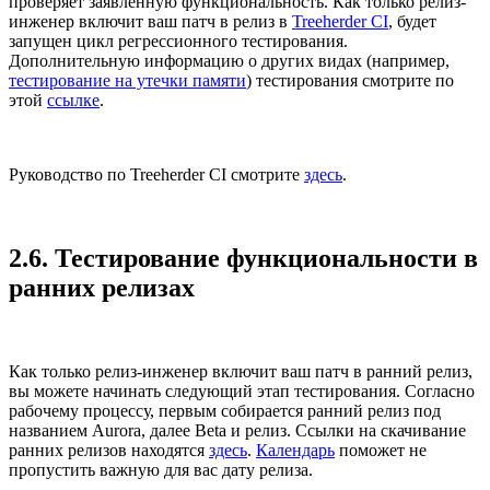
проверяет заявленную функциональность. Как только релиз-
инженер включит ваш патч в релиз в
Treeherder CI
, будет
запущен цикл регрессионного тестирования.
Дополнительную информацию о других видах (например,
тестирование на утечки памяти
) тестирования смотрите по
этой
ссылке
.
Руководство по Treeherder CI смотрите
здесь
.
2.6. Тестирование функциональности в
ранних релизах
Как только релиз-инженер включит ваш патч в ранний релиз,
вы можете начинать следующий этап тестирования. Согласно
рабочему процессу, первым собирается ранний релиз под
названием Aurora, далее Beta и релиз. Ссылки на скачивание
ранних релизов находятся
здесь
.
Календарь
поможет не
пропустить важную для вас дату релиза.