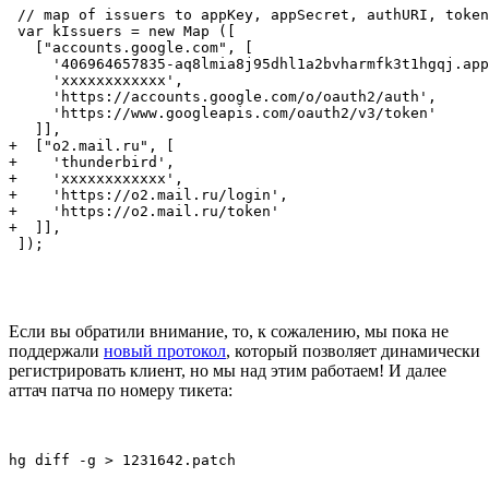
 // map of issuers to appKey, appSecret, authURI, token
 var kIssuers = new Map ([

   ["accounts.google.com", [

     '406964657835-aq8lmia8j95dhl1a2bvharmfk3t1hgqj.app
     'xxxxxxxxxxxx',

     'https://accounts.google.com/o/oauth2/auth',

     'https://www.googleapis.com/oauth2/v3/token'

   ]],

+  ["o2.mail.ru", [

+    'thunderbird',

+    'xxxxxxxxxxxx',

+    'https://o2.mail.ru/login',

+    'https://o2.mail.ru/token'

+  ]],

 ]);
Если вы обратили внимание, то, к сожалению, мы пока не
поддержали
новый протокол
, который позволяет динамически
регистрировать клиент, но мы над этим работаем! И далее
аттач патча по номеру тикета:
hg diff -g > 1231642.patch