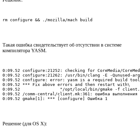
rm configure && ./mozilla/mach build
Такая ошибка свидетельствует об отсутствии в системе
компилятора YASM.
0:09.52 configure:21252: checking for CoreMedia/CoreMed
0:09.52 configure:21262: /usr/bin/clang -E -Qunused-arg
0:09.52 configure: error: yasm is a required build tool
0:09.52 *** Fix above errors and then restart with\

0:09.52                "/opt/local/bin/gmake -f client.
0:09.52 /comm-central/client.mk:361: ошибка выполнения 
0:09.52 gmake[1]: *** [configure] Ошибка 1
Решение (для OS X):