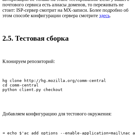
почтового сервиса есть алиасы доменов, то переживать не
стоит: ISP-сервер смотрит на MX-записи. Более подробно об
этом способе конфигурации сервера смотрите
здесь
.
2.5. Тестовая сборка
Клонируем репозиторий:
hg clone http://hg.mozilla.org/comm-central

cd comm-central

python client.py checkout
Добавляем конфигурацию для тестового окружения:
➜ echo $'ac_add_options --enable-application=mail\nac_a