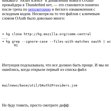
никакого "rocket science" в добавлении нового OAuth-
провайдера в Thunderbird нет, — это становится понятно
после грепа по
репозиторию
и беглого ознакомления с
исходным кодом. Несмотря на то что файлов с ключевым
словом OAuth было довольно много:
➜ hg clone http://hg.mozilla.org/comm-central

...

➜ hg grep --ignore-case --files-with-matches oauth | wc
      91
Интуиция подсказывала, что все должно быть проще. И мы не
ошиблись, когда открыли первый из списка файл:
mailnews/base/util/OAuth2Providers.jsm 
Не буду томить, просто смотрите дифф: