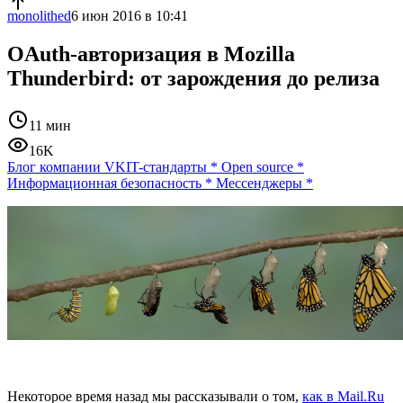
monolithed
6 июн 2016 в 10:41
OAuth-авторизация в Mozilla
Thunderbird: от зарождения до релиза
11 мин
16K
Блог компании VK
IT-стандарты
*
Open source
*
Информационная безопасность
*
Мессенджеры
*
Некоторое время назад мы рассказывали о том,
как в Mail.Ru