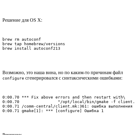
Решение для OS X:
brew rm autoconf

brew tap homebrew/versions

brew install autoconf213
Возможно, это наша вина, но по каким-то причинам файл
сгенерировался с синтаксическими ошибками:
configure
0:00.70 *** Fix above errors and then restart with\

0:00.70                "/opt/local/bin/gmake -f client.
0:00.71 /comm-central/client.mk:361: ошибка выполнения 
0:00.71 gmake[1]: *** [configure] Ошибка 1
Решение: