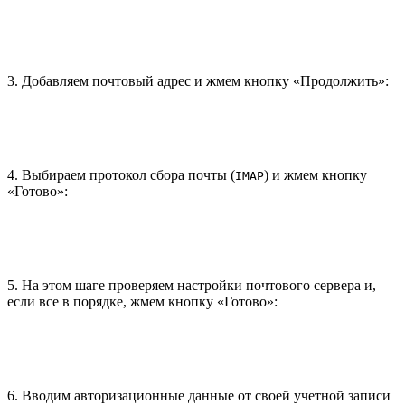
Теперь, когда несколько долгих месяцев позади, релиз можно
скачивать с
главной страницы
! Далее мы покажем, что же в
итоге увидит пользователь.
3. Сценарий использования
Способов добавления почтового аккаунта в Thunderbird
несколько, однако все они сводятся к одним и тем же
действиям, поэтому рассмотрим самый очевидный:
1. Открываем стартовую страницу. В разделе создания нового
почтового аккаунта выбираем
:
Email