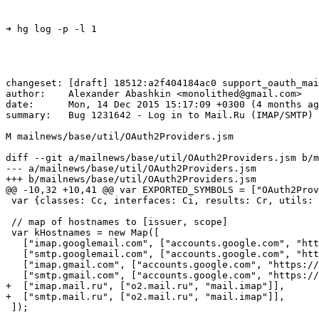
➜ hg log -p -l 1
changeset: [draft] 18512:a2f404184ac0 support_oauth_mai
author:    Alexander Abashkin <monolithed@gmail.com>

date:      Mon, 14 Dec 2015 15:17:09 +0300 (4 months ag
summary:   Bug 1231642 - Log in to Mail.Ru (IMAP/SMTP) 
M mailnews/base/util/OAuth2Providers.jsm

diff --git a/mailnews/base/util/OAuth2Providers.jsm b/m
--- a/mailnews/base/util/OAuth2Providers.jsm

+++ b/mailnews/base/util/OAuth2Providers.jsm

@@ -10,32 +10,41 @@ var EXPORTED_SYMBOLS = ["OAuth2Prov
 var {classes: Cc, interfaces: Ci, results: Cr, utils: 
 // map of hostnames to [issuer, scope]

 var kHostnames = new Map([

   ["imap.googlemail.com", ["accounts.google.com", "htt
   ["smtp.googlemail.com", ["accounts.google.com", "htt
   ["imap.gmail.com", ["accounts.google.com", "https://
   ["smtp.gmail.com", ["accounts.google.com", "https://
+  ["imap.mail.ru", ["o2.mail.ru", "mail.imap"]],

+  ["smtp.mail.ru", ["o2.mail.ru", "mail.imap"]],

 ]);
