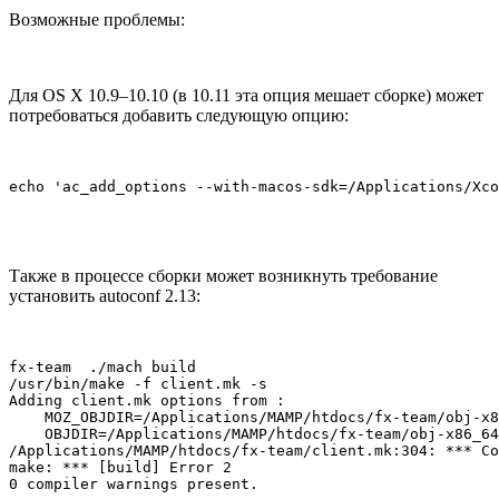
Возможные проблемы:
Для OS X 10.9–10.10 (в 10.11 эта опция мешает сборке) может
потребоваться добавить следующую опцию:
echo 'ac_add_options --with-macos-sdk=/Applications/Xco
Также в процессе сборки может возникнуть требование
установить autoconf 2.13:
fx-team  ./mach build

/usr/bin/make -f client.mk -s

Adding client.mk options from :

    MOZ_OBJDIR=/Applications/MAMP/htdocs/fx-team/obj-x8
    OBJDIR=/Applications/MAMP/htdocs/fx-team/obj-x86_64
/Applications/MAMP/htdocs/fx-team/client.mk:304: *** Co
make: *** [build] Error 2

0 compiler warnings present.