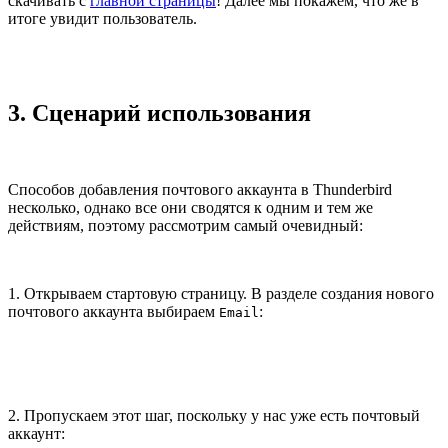
add_header Vary User-Agent;
Теперь пользователи старых клиентов будут получать файл
конфигурации без OAuth. Проверяем:
➜ curl 'https://autoconfig.mail.ru/mail/config-v1.1.xml
➜ curl 'https://autoconfig.mail.ru/mail/config-v1.1.xml
            <authentication>OAuth2</authentication>

            <authentication>OAuth2</authentication>

            <authentication>OAuth2</authentication>

            <authentication>OAuth2</authentication>
2.8. Тестирование релиза