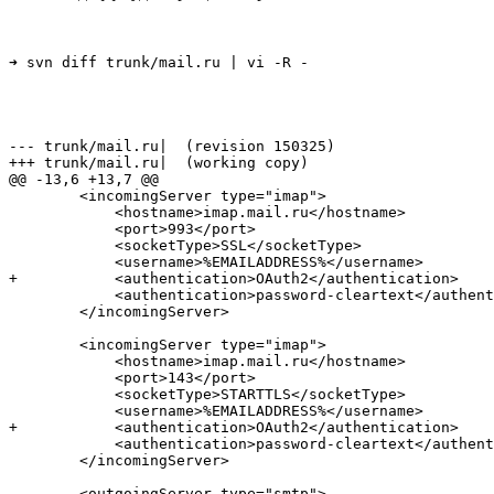
➜ svn diff trunk/mail.ru | vi -R -
--- trunk/mail.ru|  (revision 150325)

+++ trunk/mail.ru|  (working copy)

@@ -13,6 +13,7 @@

        <incomingServer type="imap">

            <hostname>imap.mail.ru</hostname>

            <port>993</port>

            <socketType>SSL</socketType>

            <username>%EMAILADDRESS%</username>

+           <authentication>OAuth2</authentication>

            <authentication>password-cleartext</authent
        </incomingServer>

        <incomingServer type="imap">

            <hostname>imap.mail.ru</hostname>

            <port>143</port>

            <socketType>STARTTLS</socketType>

            <username>%EMAILADDRESS%</username>

+           <authentication>OAuth2</authentication>

            <authentication>password-cleartext</authent
        </incomingServer>

        <outgoingServer type="smtp">
