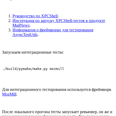
Руководство по XPCShell
.
Инструкция по запуску XPCShell-тестов в продукте
MailNews
.
Информация о фреймворке для тестирования
AsyncTestUtils
.
Запускаем интеграционные тесты:
./build/pymake/make.py mozmill
Для интеграционного тестирования используется фреймворк
MozMill
.
После локального прогона тесты запускает ревьювер, он же и