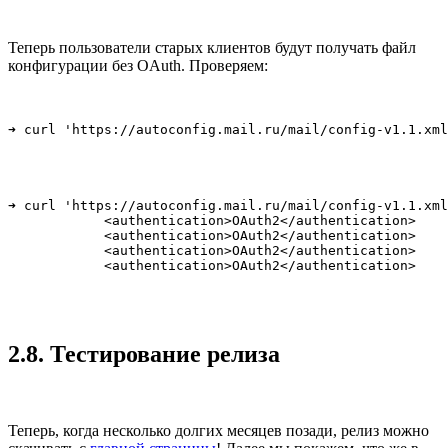
Для того чтобы сохранить обратную совместимость, мы стали
отдавать
конфигурационный файл
, ориентируясь на User-
Agent:
location /mail/config-v1.1.xml {

    if ($http_user_agent ~ Thunderbird/(\d|[1-3]\d|4[0-
        rewrite config-v1\.1\.xml /mail/original.config
    }

}
Выставляем заголовок
Vary: User-Agent