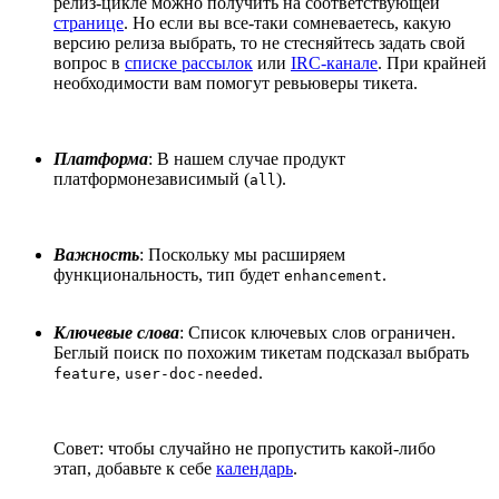
релиз-цикле можно получить на соответствующей
странице
. Но если вы все-таки сомневаетесь, какую
версию релиза выбрать, то не стесняйтесь задать свой
вопрос в
списке рассылок
или
IRC-канале
. При крайней
необходимости вам помогут ревьюверы тикета.
Платформа
: В нашем случае продукт
платформонезависимый (
).
all
Важность
: Поскольку мы расширяем
функциональность, тип будет
.
enhancement
Ключевые слова
: Список ключевых слов ограничен.
Беглый поиск по похожим тикетам подсказал выбрать
,
.
feature
user-doc-needed
Совет: чтобы случайно не пропустить какой-либо
этап, добавьте к себе
календарь
.