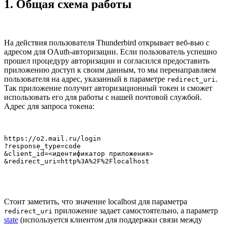
1. Общая схема работы
На действия пользователя Thunderbird открывает веб-вью с
адресом для OAuth-авторизации. Если пользователь успешно
прошел процедуру авторизации и согласился предоставить
приложению доступ к своим данным, то мы перенаправляем
пользователя на адрес, указанный в параметре
.
redirect_uri
Так приложение получит авторизационный токен и сможет
использовать его для работы с нашей почтовой службой.
Адрес для запроса токена:
https://o2.mail.ru/login

?response_type=code

&client_id=<идентификатор приложения>

&redirect_uri=http%3A%2F%2Flocalhost
Стоит заметить, что значение localhost для параметра
приложение задает самостоятельно, а параметр
redirect_uri
state
(используется клиентом для поддержки связи между