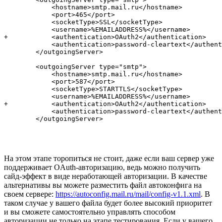
            <hostname>smtp.mail.ru</hostname>

            <port>465</port>

            <socketType>SSL</socketType>

            <username>%EMAILADDRESS%</username>

+           <authentication>OAuth2</authentication>

            <authentication>password-cleartext</authent
        </outgoingServer>

        <outgoingServer type="smtp">

            <hostname>smtp.mail.ru</hostname>

            <port>587</port>

            <socketType>STARTTLS</socketType>

            <username>%EMAILADDRESS%</username>

+           <authentication>OAuth2</authentication>

            <authentication>password-cleartext</authent
        </outgoingServer>
На этом этапе торопиться не стоит, даже если ваш сервер уже
поддерживает OAuth-авторизацию, ведь можно получить
сайд-эффект в виде неработающей авторизации. В качестве
альтернативы вы можете разместить файл автоконфига на
своем сервере:
https://autoconfig.mail.ru/mail/config-v1.1.xml
. В
таком случае у вашего файла будет более высокий приоритет
и вы сможете самостоятельно управлять способом
авторизации не только на этапе тестирования. Если у вашего