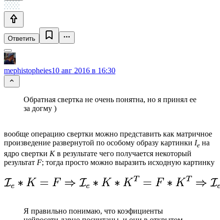
Ответить
mephistopheies
10 авг 2016 в 16:30
Обратная свертка не очень понятна, но я принял ее
за догму )
вообще операцию свертки можно представить как матричное
произведение развернутой по особому образу картинки
I
на
e
ядро свертки
K
в результате чего получается некоторый
результат
F
; тогда просто можно выразить исходную картинку
Я правильно понимаю, что коэфициенты
нейросети давно посчитаны, и они в открытом