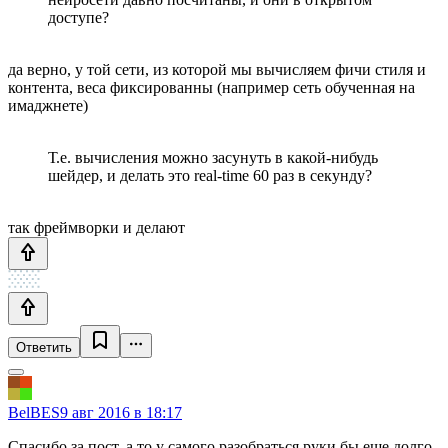
доступе?
да верно, у той сети, из которой мы вычисляем фичи стиля и
контента, веса фиксированны (например сеть обученная на
имаджнете)
Т.е. вычисления можно засунуть в какой-нибудь
шейдер, и делать это real-time 60 раз в секунду?
так фреймворки и делают
Ответить
BelBES
9 авг 2016 в 18:17
Спасибо за пост, а то у самого разобраться руки бы еще долго