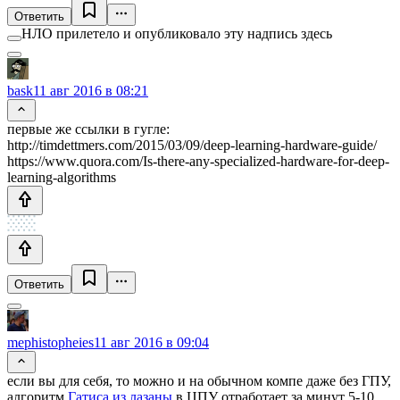
Ответить
НЛО прилетело и опубликовало эту надпись здесь
bask
11 авг 2016 в 08:21
первые же ссылки в гугле:
http://timdettmers.com/2015/03/09/deep-learning-hardware-guide/
https://www.quora.com/Is-there-any-specialized-hardware-for-deep-
learning-algorithms
Ответить
mephistopheies
11 авг 2016 в 09:04
если вы для себя, то можно и на обычном компе даже без ГПУ,
алгоритм
Гатиса из лазаны
в ЦПУ отработает за минут 5-10,