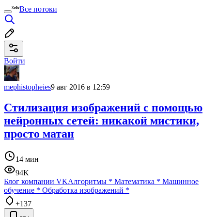
Все потоки
Войти
mephistopheies
9 авг 2016 в 12:59
Стилизация изображений с помощью
нейронных сетей: никакой мистики,
просто матан
14 мин
94K
Блог компании VK
Алгоритмы
*
Математика
*
Машинное
обучение
*
Обработка изображений
*
+137