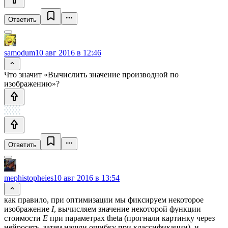
Ответить
samodum
10 авг 2016 в 12:46
Что значит «Вычислить значение производной по
изображению»?
Ответить
mephistopheies
10 авг 2016 в 13:54
как правило, при оптимизации мы фиксируем некоторое
изображение
I
, вычисляем значение некоторой функции
стоимости
E
при параметрах theta (прогнали картинку через
нейросеть, затем нашли ошибку при классификации), и