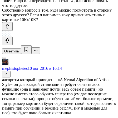
тянет. Надо или переходить на Титан Х, или использовать
что-то другое.
Собственно вопрос в том, куда можно посмотреть в сторону
этого другого? Если я например хочу применить стиль к
картинке 10Кх10К?
Ответить
mephistopheies
10 авг 2016 в 16:14
алгоритм который приведен в «A Neural Algorithm of Artistic
Style» он для каждой стилизации требует считать лосс
функцию (она и занимает почти весь объем памяти), но
можно вместо этого обучить генератор (см две последние
ссылки на статьи), процесс обучения займет больше времени,
тогда размер картинки будет ограничен такой, которая влезет в
память при обучении в режиме batch=1 (ну и моделью для
нее), это будет явно большая картинка