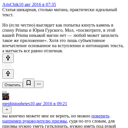
ArisChik
10 авг 2016 в 07:35
Статья шикарная, столько матана, практически идеальный
текст.
Но (если честно) выглядит как попытка кинуть камень в
спину Prisma и Юрия Гурского. Мол, «посмотрите, в этой
вашей Prisma никакой магии нет — любой может запилить
такое же приложение». Хотя это лишь субъективное
впечатление основанное на вступлении и интонациях текста,
а матчасть все равно отличная.
Ответить
mephistopheies
10 авг 2016 в 09:21
вы конечно можете мне не верить, но можно
поверить
например руководителю призмы
, судя по его словам, для
призмы нужно уметь гитклонить, нужно иметь под рукой