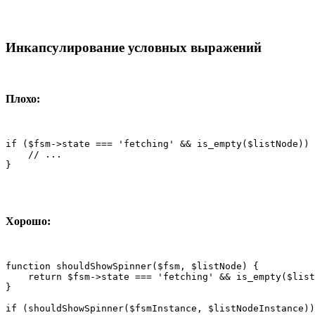
Инкапсулирование условных выражений
Плохо:
if ($fsm->state === 'fetching' && is_empty($listNode)) 
    // ...

}
Хорошо:
function shouldShowSpinner($fsm, $listNode) {

    return $fsm->state === 'fetching' && is_empty($list
}

if (shouldShowSpinner($fsmInstance, $listNodeInstance))