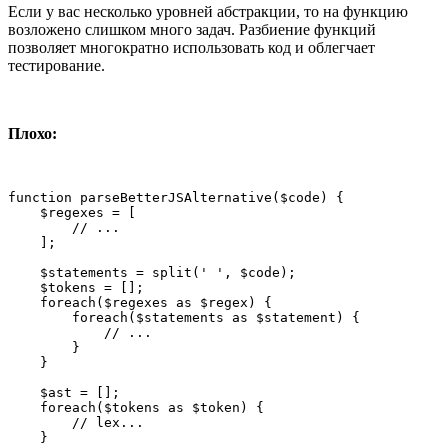
Если у вас несколько уровней абстракции, то на функцию
возложено слишком много задач. Разбиение функций
позволяет многократно использовать код и облегчает
тестирование.
Плохо:
function parseBetterJSAlternative($code) {

    $regexes = [

        // ...

    ];

    $statements = split(' ', $code);

    $tokens = [];

    foreach($regexes as $regex) {

        foreach($statements as $statement) {

            // ...

        }

    }

    $ast = [];

    foreach($tokens as $token) {

        // lex...

    }
