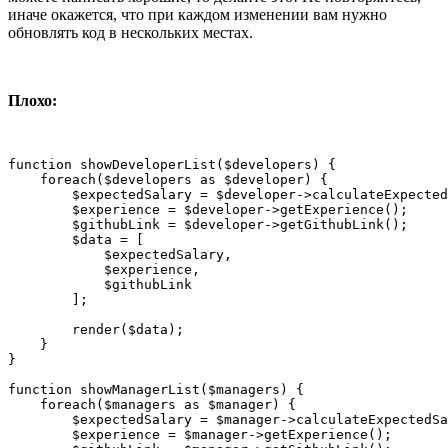
иначе окажется, что при каждом изменении вам нужно
обновлять код в нескольких местах.
Плохо:
function showDeveloperList($developers) {

    foreach($developers as $developer) {

        $expectedSalary = $developer->calculateExpected
        $experience = $developer->getExperience();

        $githubLink = $developer->getGithubLink();

        $data = [

            $expectedSalary,

            $experience,

            $githubLink

        ];

        render($data);

    }

}

function showManagerList($managers) {

    foreach($managers as $manager) {

        $expectedSalary = $manager->calculateExpectedSa
        $experience = $manager->getExperience();
