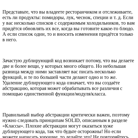
Представьте, что вы владеете ресторанчиком и отслеживаете,
есть ли продукты: помидоры, лук, чеснок, специи и т. д. Если
у вас несколько списков с содержимым холодильников, то вам
придётся обновлять их все, когда вы готовите какое-то блюдо.
А если список один, то и вносить изменения придётся только
в него.
Зачастую дублирующий код возникает потому, что вы делаете
две и более вещи, у которых много общего. Но небольшая
разница между ними заставляет вас писать несколько
функций, и те по большей части делают одно и то же.
Удаление дублирующего кода означает, что вы создаёте
абстракцию, которая может обрабатывать все различия с
помощью единственной функции/модуля/класса.
Правильный выбор абстракции критически важен, поэтому
нужно следовать принципам SOLID, описанным в разделе
«Классы». Плохие абстракции могут оказаться хуже
дублирующего кода, так что будьте осторожны! Но если
можете написать хорошие, то делайте это! Не повторяйтесь,