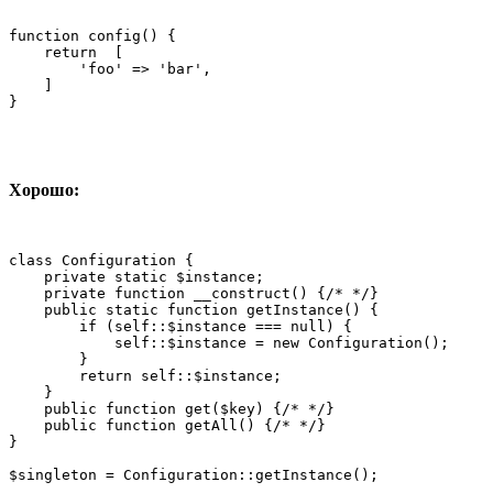
function config() {

    return  [

        'foo' => 'bar',

    ]

}
Хорошо:
class Configuration {

    private static $instance;

    private function __construct() {/* */}

    public static function getInstance() {

        if (self::$instance === null) {

            self::$instance = new Configuration();

        }

        return self::$instance;

    }

    public function get($key) {/* */}

    public function getAll() {/* */}

}

$singleton = Configuration::getInstance();