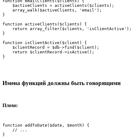
function emailClients($clients) {

    $activeClients = activeClients($clients);

    array_walk($activeClients, 'email');

}

function activeClients($clients) {

    return array_filter($clients, 'isClientActive');

}

function isClientActive($client) {

    $clientRecord = $db->find($client);

    return $clientRecord->isActive();

}
Имена функций должны быть говорящими
Плохо:
function addToDate($date, $month) {

    // ...

}
