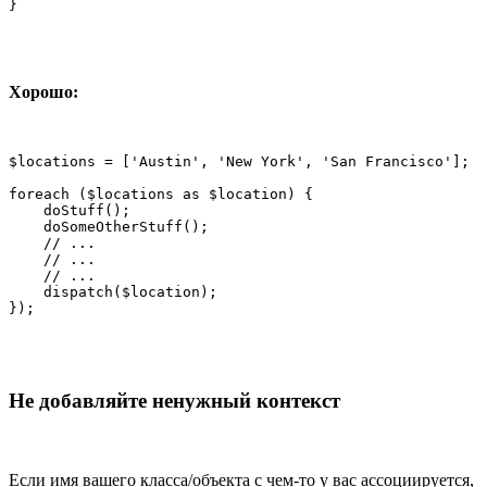
}
Хорошо:
$locations = ['Austin', 'New York', 'San Francisco'];

foreach ($locations as $location) {

    doStuff();

    doSomeOtherStuff();

    // ...

    // ...

    // ...

    dispatch($location);

});
Не добавляйте ненужный контекст
Если имя вашего класса/объекта с чем-то у вас ассоциируется,