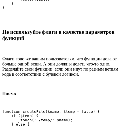
    }

}
Не используйте флаги в качестве параметров
функций
Флаги говорят вашим пользователям, что функции делают
больше одной вещи. А они должны делать что-то одно.
Разделяйте свои функции, если они идут по разным ветвям
кода в соответствии с булевой логикой.
Плохо:
function createFile($name, $temp = false) {

    if ($temp) {

        touch('./temp/'.$name);

    } else {
