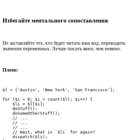
Избегайте ментального сопоставления
Не заставляйте тех, кто будет читать ваш код, переводить
значения переменных. Лучше писать явно, чем неявно.
Плохо:
$l = ['Austin', 'New York', 'San Francisco'];

for ($i = 0; $i < count($l); $i++) {

    $li = $l[$i];

    doStuff();

    doSomeOtherStuff();

    // ...

    // ...

    // ...

    // Wait, what is `$li` for again?

    dispatch($li);
