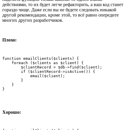
действиями, то их будет легче рефакторить, а ваш код станет
гораздо чище. Даже если вы не будете следовать никакой
другой рекомендации, кроме этой, то всё равно опередите
многих других разработчиков.
Плохо:
function emailClients($clients) {

    foreach ($clients as $client) {

        $clientRecord = $db->find($client);

        if ($clientRecord->isActive()) {

            email($client);

        }

    }

}
Хорошо: