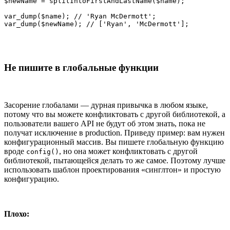
$newName = splitIntoFirstAndLastName($name);

var_dump($name); // 'Ryan McDermott';

var_dump($newName); // ['Ryan', 'McDermott'];
Не пишите в глобальные функции
Засорение глобалами — дурная привычка в любом языке,
потому что вы можете конфликтовать с другой библиотекой, а
пользователи вашего API не будут об этом знать, пока не
получат исключение в production. Приведу пример: вам нужен
конфигурационный массив. Вы пишете глобальную функцию
вроде
, но она может конфликтовать с другой
config()
библиотекой, пытающейся делать то же самое. Поэтому лучше
использовать шаблон проектирования «синглтон» и простую
конфигурацию.
Плохо: