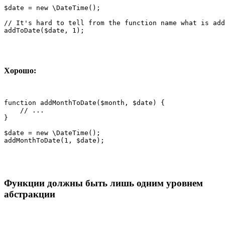
$date = new \DateTime();

// It's hard to tell from the function name what is add
addToDate($date, 1);
Хорошо:
function addMonthToDate($month, $date) {

    // ...

}

$date = new \DateTime();

addMonthToDate(1, $date);
Функции должны быть лишь одним уровнем
абстракции