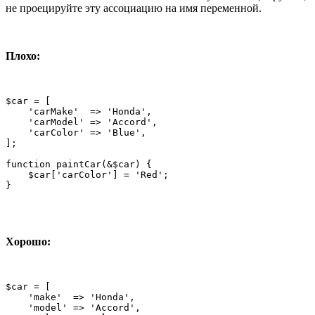
не проецируйте эту ассоциацию на имя переменной.
Плохо:
$car = [

    'carMake'  => 'Honda',

    'carModel' => 'Accord',

    'carColor' => 'Blue',

];

function paintCar(&$car) {

    $car['carColor'] = 'Red';

}
Хорошо:
$car = [

    'make'  => 'Honda',

    'model' => 'Accord',
