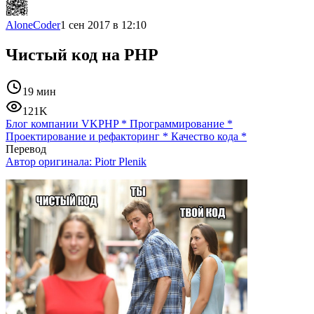
AloneCoder
1 сен 2017 в 12:10
Чистый код на PHP
19 мин
121K
Блог компании VK
PHP
*
Программирование
*
Проектирование и рефакторинг
*
Качество кода
*
Перевод
Автор оригинала:
Piotr Plenik