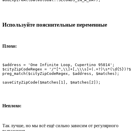
Используйте пояснительные переменные
Плохо:
$address = 'One Infinite Loop, Cupertino 95014';

$cityZipCodeRegex = '/^[^,\\]+[,\\\s]+(.+?)\s*(\d{5})?$
preg_match($cityZipCodeRegex, $address, $matches);

saveCityZipCode($matches[1], $matches[2]);
Неплохо:
Так лучше, но мы всё ещё сильно зависим от регулярного
выражения.