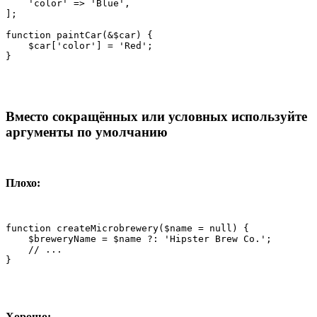
    'color' => 'Blue',

];

function paintCar(&$car) {

    $car['color'] = 'Red';

}
Вместо сокращённых или условных используйте
аргументы по умолчанию
Плохо:
function createMicrobrewery($name = null) {

    $breweryName = $name ?: 'Hipster Brew Co.';

    // ...

}
Хорошо: