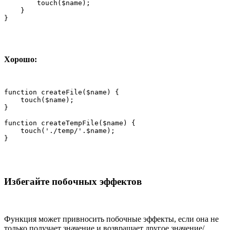
        touch($name);

    }

}
Хорошо:
function createFile($name) {

    touch($name);

}

function createTempFile($name) {

    touch('./temp/'.$name);

}
Избегайте побочных эффектов
Функция может привносить побочные эффекты, если она не
только получает значение и возвращает другое значение/