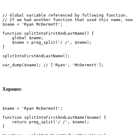
// Global variable referenced by following function.

// If we had another function that used this name, now 
$name = 'Ryan McDermott';

function splitIntoFirstAndLastName() {

    global $name;

    $name = preg_split('/ /', $name);

}

splitIntoFirstAndLastName();

var_dump($name); // ['Ryan', 'McDermott'];
Хорошо:
$name = 'Ryan McDermott';

function splitIntoFirstAndLastName($name) {

    return preg_split('/ /', $name);

}
