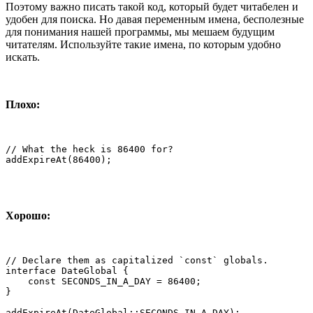
Поэтому важно писать такой код, который будет читабелен и
удобен для поиска. Но давая переменным имена, бесполезные
для понимания нашей программы, мы мешаем будущим
читателям. Используйте такие имена, по которым удобно
искать.
Плохо:
// What the heck is 86400 for?

addExpireAt(86400);
Хорошо:
// Declare them as capitalized `const` globals.

interface DateGlobal {

    const SECONDS_IN_A_DAY = 86400;

}

addExpireAt(DateGlobal::SECONDS_IN_A_DAY);