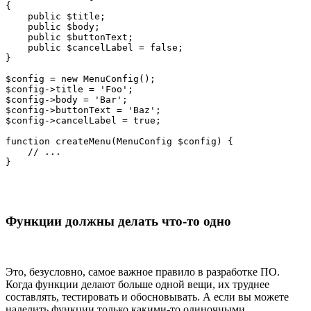
{

    public $title;

    public $body;

    public $buttonText;

    public $cancelLabel = false;

}

$config = new MenuConfig();

$config->title = 'Foo';

$config->body = 'Bar';

$config->buttonText = 'Baz';

$config->cancelLabel = true;

function createMenu(MenuConfig $config) {

    // ...

}
Функции должны делать что-то одно
Это, безусловно, самое важное правило в разработке ПО.
Когда функции делают больше одной вещи, их труднее
составлять, тестировать и обосновывать. А если вы можете
наделить функции только какими-то одиночными