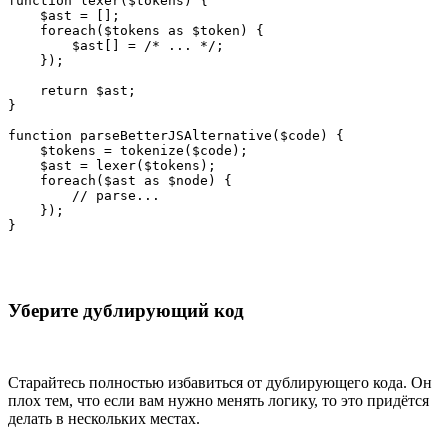
function lexer($tokens) {

    $ast = [];

    foreach($tokens as $token) {

        $ast[] = /* ... */;

    });

    return $ast;

}

function parseBetterJSAlternative($code) {

    $tokens = tokenize($code);

    $ast = lexer($tokens);

    foreach($ast as $node) {

        // parse...

    });

}
Уберите дублирующий код
Старайтесь полностью избавиться от дублирующего кода. Он
плох тем, что если вам нужно менять логику, то это придётся
делать в нескольких местах.