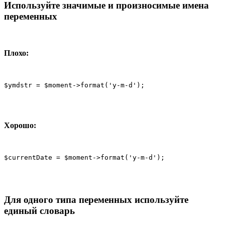
Используйте значимые и произносимые имена
переменных
Плохо:
$ymdstr = $moment->format('y-m-d');
Хорошо:
$currentDate = $moment->format('y-m-d');
Для одного типа переменных используйте
единый словарь