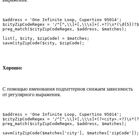
$address = 'One Infinite Loop, Cupertino 95014';

$cityZipCodeRegex = '/^[^,\\]+[,\\\s]+(.+?)\s*(\d{5})?$
preg_match($cityZipCodeRegex, $address, $matches);

list(, $city, $zipCode) = $matches;

saveCityZipCode($city, $zipCode);
Хорошо:
С помощью именования подпаттернов снижаем зависимость
от регулярного выражения.
$address = 'One Infinite Loop, Cupertino 95014';

$cityZipCodeRegex = '/^[^,\\]+[,\\\s]+(?<city>.+?)\s*(?
preg_match($cityZipCodeRegex, $address, $matches);

saveCityZipCode($matches['city'], $matches['zipCode']);