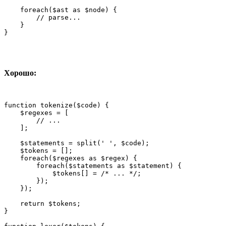
    foreach($ast as $node) {

        // parse...

    }

}
Хорошо:
function tokenize($code) {

    $regexes = [

        // ...

    ];

    $statements = split(' ', $code);

    $tokens = [];

    foreach($regexes as $regex) {

        foreach($statements as $statement) {

            $tokens[] = /* ... */;

        });

    });

    return $tokens;

}
