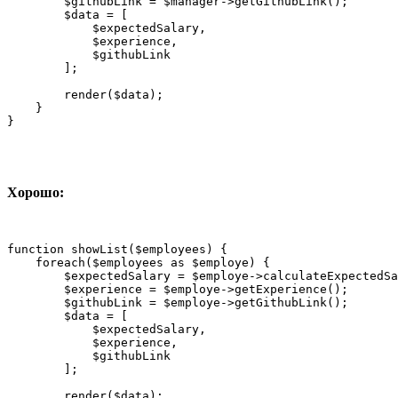
        $githubLink = $manager->getGithubLink();

        $data = [

            $expectedSalary,

            $experience,

            $githubLink

        ];

        render($data);

    }

}
Хорошо:
function showList($employees) {

    foreach($employees as $employe) {

        $expectedSalary = $employe->calculateExpectedSa
        $experience = $employe->getExperience();

        $githubLink = $employe->getGithubLink();

        $data = [

            $expectedSalary,

            $experience,

            $githubLink

        ];

        render($data);
