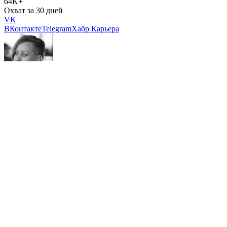
64K+
Охват за 30 дней
VK
ВКонтакте
Telegram
Хабр Карьера
62
Карма
Любовь
@Soboleva
Ответственная за шахту
Подписаться
Комментарии 45
ЕЖЕДНЕВНЫЙ ХАБР | 8 АВГ 2026
37K
3
Почему вас заменит ИИ‑агент (и