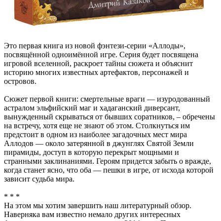
Это первая книга из новой фэнтези-серии «Аллоды»,
посвящённой одноимённой игре. Серия будет посвящена
игровой вселенной, раскроет тайны сюжета и объяснит
историю многих известных артефактов, персонажей и
островов.
Сюжет первой книги: смертельные враги — изуродованный
астралом эльфийский маг и хадаганский диверсант,
вынужденный скрываться от бывших соратников, – обречены
на встречу, хотя еще не знают об этом. Столкнуться им
предстоит в одном из наиболее загадочных мест мира
Аллодов — около затерянной в джунглях Святой Земли
пирамиды, доступ в которую перекрыт мощными и
странными заклинаниями. Героям придется забыть о вражде,
когда станет ясно, что оба — пешки в игре, от исхода которой
зависит судьба мира.
* * *
На этом мы хотим завершить наш литературный обзор.
Наверняка вам известно немало других интересных