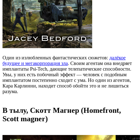
Один из излюбленных фантастических сюжетов:
далёкое
будущее и мегакорпорация зла
. Своим агентам она внедряет
имплантаты Psi-Tech, дающие телепатические способности.
Увы, у них есть побочный эффект — человек с подобным
имплантатом постепенно сходит с ума. Но один из агентов,
Кара Карлинни, находит способ обойти это и не лишиться
разума.
В тылу, Скотт Магнер (Homefront,
Scott magner)