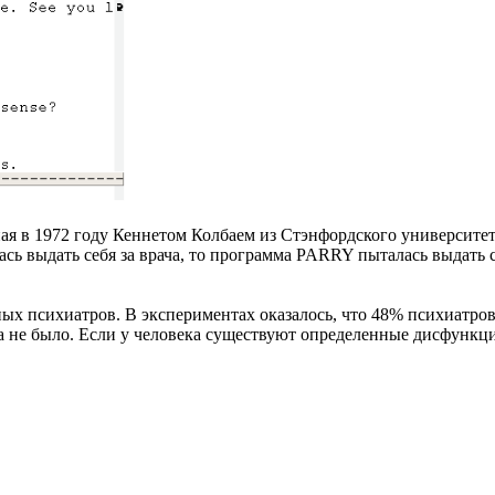
нная в 1972 году Кеннетом Колбаем из Стэнфордского университе
ь выдать себя за врача, то программа PARRY пыталась выдать 
х психиатров. В экспериментах оказалось, что 48% психиатров н
а не было. Если у человека существуют определенные дисфункци