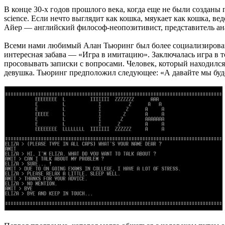
В конце 30-х годов прошлого века, когда еще не были создан
science. Если нечто выглядит как кошка, мяукает как кошка, ве
Айер — английский философ-неопозитивист, представитель а
Всеми нами любимый Алан Тьюринг был более социализирован,
интересная забава — «Игра в имитацию». Заключалась игра в т
просовывать записки с вопросами. Человек, который находился 
девушка. Тьюринг предположил следующее: «А давайте мы буде