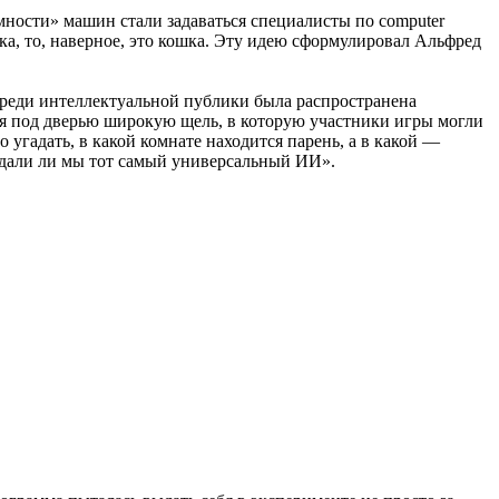
мности» машин стали задаваться специалисты по computer
шка, то, наверное, это кошка. Эту идею сформулировал Альфред
среди интеллектуальной публики была распространена
ляя под дверью широкую щель, в которую участники игры могли
 угадать, в какой комнате находится парень, а в какой —
здали ли мы тот самый универсальный ИИ».