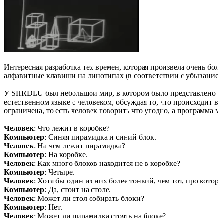
Интересная разработка тех времен, которая произвела очен
алфавитные клавиши на линотипах (в соответствии с убыван
У SHRDLU был небольшой мир, в котором было представлено о
естественном языке с человеком, обсуждая то, что происходит 
ограничена, то есть человек говорить что угодно, а программ
Человек
: Что лежит в коробке?
Компьютер
: Синяя пирамидка и синий блок.
Человек
: На чем лежит пирамидка?
Компьютер
: На коробке.
Человек
: Как много блоков находится не в коробке?
Компьютер
: Четыре.
Человек
: Хотя бы один из них более тонкий, чем тот, про кото
Компьютер
: Да, стоит на столе.
Человек
: Может ли стол собирать блоки?
Компьютер
: Нет.
Человек
: Может ли пирамидка стоять на блоке?