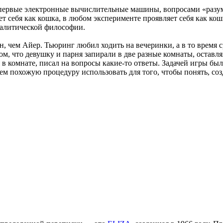
ы первые электронные вычислительные машины, вопросами «разу
дет себя как кошка, в любом эксперименте проявляет себя как ко
налитической философии.
 чем Айер. Тьюринг любил ходить на вечеринки, а в то время 
ом, что девушку и парня запирали в две разные комнаты, остав
в комнате, писал на вопросы какие-то ответы. Задачей игры было
м похожую процедуру использовать для того, чтобы понять, со