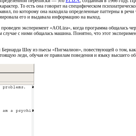
 определенной переписки — это
ELIZA
, созданная в 1966 году. 
 характер. То есть она говорит на специфическом психиатрическ
авил, по которому она находила определенные паттерны в речи 
ировала его и выдавала информацию на выход.
 проведен эксперимент «AOLiza», когда программа общалась чер
ом случае с ними общалась машина. Понятно, что этот экспериме
Бернарда Шоу из пьесы «Пигмалион», повествующей о том, как
тоящую леди, обучая ее правилам поведения и языку высшего об