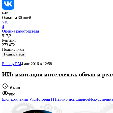
64K+
Охват за 30 дней
VK
4
Оценка работодателя
517,2
Рейтинг
273 472
Подписчики
Подписаться
RammyDM
4 авг 2016 в 12:58
ИИ: имитация интеллекта, обман и ре
16 мин
35K
Блог компании VK
История IT
Научно-популярное
Искусственн