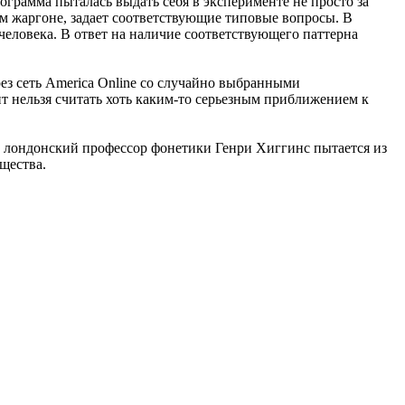
Программа пыталась выдать себя в эксперименте не просто за
ом жаргоне, задает соответствующие типовые вопросы. В
человека. В ответ на наличие соответствующего паттерна
ез сеть America Online со случайно выбранными
нт нельзя считать хоть каким-то серьезным приближением к
 лондонский профессор фонетики Генри Хиггинс пытается из
щества.