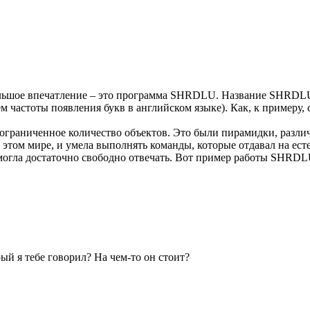
ь большое впечатление – это программа SHRDLU. Название SH
ием частоты появления букв в английском языке). Как, к при
граниченное количество объектов. Это были пирамидки, разли
в этом мире, и умела выполнять команды, которые отдавал на ес
а могла достаточно свободно отвечать. Вот пример работы SHRDL
рый я тебе говорил? На чем-то он стоит?