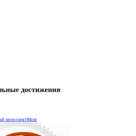
альные достижения
ый интеллект
Мозг