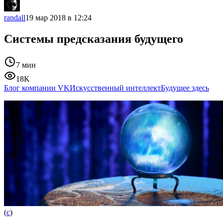
randall
19 мар 2018 в 12:24
Системы предсказания будущего
7 мин
18K
Блог компании VK
Искусственный интеллект
Будущее здесь
(
с
)