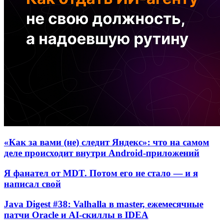
«Как за вами (не) следит Яндекс»: что на самом
деле происходит внутри Android-приложений
Я фанател от MDT. Потом его не стало — и я
написал свой
Java Digest #38: Valhalla в master, ежемесячные
патчи Oracle и AI-скиллы в IDEA