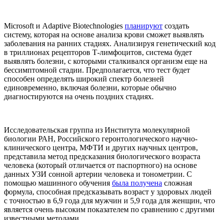
Microsoft и Adaptive Biotechnologies
планируют
создать
систему, которая на основе анализа крови сможет выявлять
заболевания на ранних стадиях. Анализируя генетический код
в триллионах рецепторов Т-лимфоцитов, система будет
выявлять болезни, с которыми сталкивался организм еще на
бессимптомной стадии. Предполагается, что тест будет
способен определять широкий спектр болезней
единовременно, включая болезни, которые обычно
диагностируются на очень поздних стадиях.
Исследовательская группа из Института молекулярной
биологии РАН, Российского геронтологического научно-
клинического центра, МФТИ и других научных центров,
представила метод предсказания биологического возраста
человека (который отличается от паспортного) на основе
данных УЗИ сонной артерии человека и тонометрии. С
помощью машинного обучения
была получена
сложная
формула, способная предсказывать возраст у здоровых людей
с точностью в 6,9 года для мужчин и 5,9 года для женщин, что
является очень высоким показателем по сравнению с другими
известными методами.