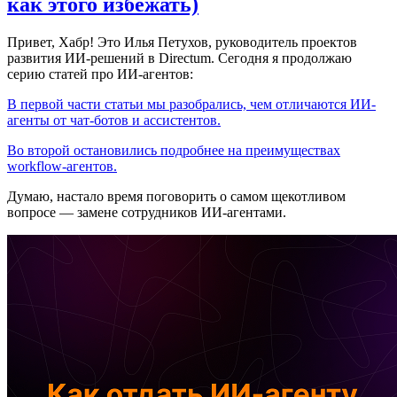
как этого избежать)
Привет, Хабр! Это Илья Петухов, руководитель проектов
развития ИИ-решений в Directum. Сегодня я продолжаю
серию статей про ИИ-агентов:
В первой части статьи мы разобрались, чем отличаются ИИ-
агенты от чат-ботов и ассистентов.
Во второй остановились подробнее на преимуществах
workflow-агентов.
Думаю, настало время поговорить о самом щекотливом
вопросе — замене сотрудников ИИ-агентами.