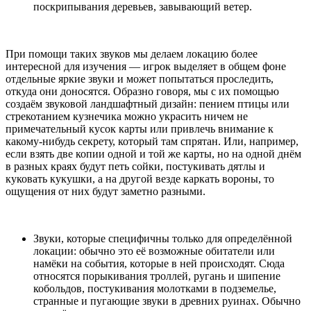
поскрипывания деревьев, завывающий ветер.
При помощи таких звуков мы делаем локацию более
интересной для изучения — игрок выделяет в общем фоне
отдельные яркие звуки и может попытаться проследить,
откуда они доносятся. Образно говоря, мы с их помощью
создаём звуковой ландшафтный дизайн: пением птицы или
стрекотанием кузнечика можно украсить ничем не
примечательный кусок карты или привлечь внимание к
какому-нибудь секрету, который там спрятан. Или, например,
если взять две копии одной и той же карты, но на одной днём
в разных краях будут петь сойки, постукивать дятлы и
куковать кукушки, а на другой везде каркать вороны, то
ощущения от них будут заметно разными.
Звуки, которые специфичны только для определённой
локации: обычно это её возможные обитатели или
намёки на события, которые в ней происходят. Сюда
относятся порыкивания троллей, ругань и шипение
кобольдов, постукивания молотками в подземелье,
странные и пугающие звуки в древних руинах. Обычно