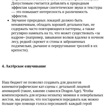
Допустимым считается добавлять к природным
эффектам характерные синтетические звуки и текстуры
— это повышает интересность и различимость
эффектов.
Звучание природных локаций должно быть
ненавязчивым, обладать хорошей детальностью, не
содержать часто повторяющиеся паттерны, а также
регулярно намекать на то, что может существовать «за
кадром» (например, завывание волков вдалеке в ночном
лесу, редкий скрежет и стоны в заброшенных
подземельях, рычание и переругивание троллей в их
крепости).
4. Актёрское озвучивание
Наш бюджет не позволял создавать для диалогов
кинематографические кат-сцены с детальной лицевой
анимацией (такие, какими славился Dragon Age). Чтобы
компенсировать для игрока нехватку мимики и невербальных
жестов, мы решили, что постараемся передавать как можно
больше при помощи голоса персонажей: каждый герой