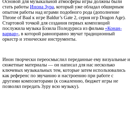
Основой для музыкальной атмосферы игры должны были
стать работы
Инона Зура
, который уже обладал обширным
опытом работы над играми подобного рода (дополнение
Throne of Baal к игре Baldur’s Gate 2, серия игр Dragon Age).
Стартовой точкой для создания первых композиций
послужила музыка Бэзила Поледуриса из фильма
«Конан-
варвар»
, в которой равноправно звучат традиционный
оркестр и этнические инструменты.
Инон творчески переосмыслил переданные ему визуальные и
сюжетные материалы — он написал для нас несколько
ключевых музыкальных тем, которые затем использовались
как референс по звучанию и настроению при работе с
другими композиторами (к сожалению, бюджет игры не
позволял передать Зуру всю музыку).