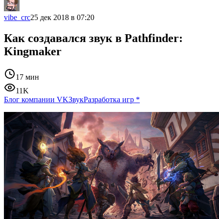
vibe_crc
25 дек 2018 в 07:20
Как создавался звук в Pathfinder:
Kingmaker
17 мин
11K
Блог компании VK
Звук
Разработка игр
*