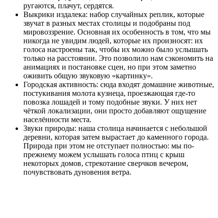
ругаются, плачут, сердятся.
Выкрики издалека: набор случайных реплик, которые
звучат в разных местах столицы и подобраны под
мировоззрение. Основная их особенность в том, что мы
никогда не увидим людей, которые их произносят: их
голоса настроены так, чтобы их можно было услышать
только на расстоянии. Это позволило нам сэкономить на
анимациях и постановке сцен, но при этом заметно
оживить общую звуковую «картинку».
Городская активность: сюда входят домашние животные,
постукивания молота кузнеца, проезжающая где-то
повозка лошадей и тому подобные звуки. У них нет
чёткой локализации, они просто добавляют ощущение
населённости места.
Звуки природы: наша столица начинается с небольшой
деревни, которая затем вырастает до каменного города.
Природа при этом не отступает полностью: мы по-
прежнему можем услышать голоса птиц с крыш
некоторых домов, стрекотание сверчков вечером,
почувствовать дуновения ветра.