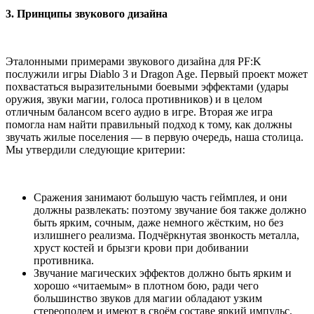
3. Принципы звукового дизайна
Эталонными примерами звукового дизайна для PF:K
послужили игры Diablo 3 и Dragon Age. Первый проект может
похвастаться выразительными боевыми эффектами (удары
оружия, звуки магии, голоса противников) и в целом
отличным балансом всего аудио в игре. Вторая же игра
помогла нам найти правильный подход к тому, как должны
звучать жилые поселения — в первую очередь, наша столица.
Мы утвердили следующие критерии:
Сражения занимают большую часть геймплея, и они
должны развлекать: поэтому звучание боя также должно
быть ярким, сочным, даже немного жёстким, но без
излишнего реализма. Подчёркнутая звонкость металла,
хруст костей и брызги крови при добивании
противника.
Звучание магических эффектов должно быть ярким и
хорошо «читаемым» в плотном бою, ради чего
большинство звуков для магии обладают узким
стереополем и имеют в своём составе яркий импульс.