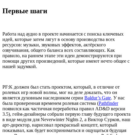
Первые шаги
Работа над аудио в проекте начинается с поиска ключевых
идей, которые затем лягут в основу производства всех
ресурсов: музыки, звуковых эффектов, актёрского
озвучивания, общего баланса всех составляющих. Как
правило, на раннем этапе эти идеи демонстрируются при
помощи других произведений, которые имеют нечто общее с
нашей задумкой.
PF:K должен был стать проектом, который, в отличие от
ролевых игр новой волны, мог на деле доказать, что он
является духовным наследником серии
Baldur’s Gate
. У нас
была проверенная временем ролевая система (
Pathfinder
появился как частичная переработка правил AD&D версии
3.5), гейм-дизайнеры собрали первую главу будущего проекта
в виде модуля для Neverwinter Nights 2, а Виктор Сурков, наш
арт-директор, нарисовал прекрасный концепт, который
показывал, как будет восприниматься и ощущаться будущая