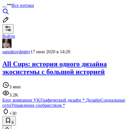
Все потоки
Войти
sannikovdmitry
17 июн 2020 в 14:20
All Cups: история одного дизайна
экосистемы с большой историей
3 мин
3.2K
Блог компании VK
Графический дизайн
*
Дизайн
Социальные
сети
Управление сообществом
*
+30
9