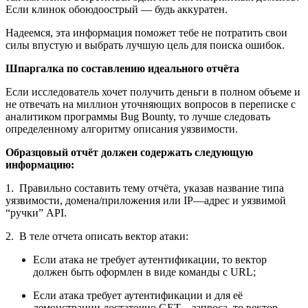
Если клинок обоюдоострый — будь аккуратен.
Надеемся, эта информация поможет тебе не потратить свои
силы впустую и выбрать лучшую цель для поиска ошибок.
Шпаргалка по составлению идеального отчёта
Если исследователь хочет получить деньги в полном объеме и
не отвечать на миллион уточняющих вопросов в переписке с
аналитиком программы Bug Bounty, то лучше следовать
определенному алгоритму описания уязвимости.
Образцовый отчёт должен содержать следующую
информацию:
1. Правильно составить тему отчёта, указав название типа
уязвимости, домена/приложения или IP—адрес и уязвимой
“ручки” API.
2. В теле отчета описать вектор атаки:
Если атака не требует аутентификации, то вектор
должен быть оформлен в виде команды c URL;
Если атака требует аутентификации и для её
демонстрации достаточно GET—запроса, то вектор