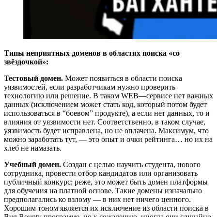
Типы неприятных доменов в областях поиска «со
звёздочкой»:
Тестовый домен.
Может появиться в области поиска
уязвимостей, если разработчикам нужно проверить
технологию или решение. В таком WEB—сервисе нет важных
данных (исключением может стать код, который потом будет
использоваться в “боевом” продукте), а если нет данных, то и
влияния от уязвимости нет. Соответственно, в таком случае,
уязвимость будет исправлена, но не оплачена. Максимум, что
можно заработать тут, — это опыт и очки рейтинга… но их на
хлеб не намазать.
Учебный домен.
Создан с целью научить студента, нового
сотрудника, провести отбор кандидатов или организовать
публичный конкурс; реже, это может быть домен платформы
для обучения на платной основе. Такие домены изначально
предполагались ко взлому — в них нет ничего ценного.
Хорошим тоном является их исключение из области поиска в
Bug Bounty программе, но к сожалению, иногда они случайно