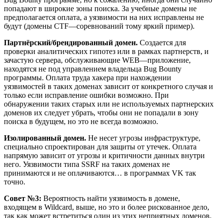
попадают в широкие зоны поиска. За учебные домены не
предполагается оплата, а уязвимости на них исправлены не
будут (домены CTF—соревнований тому яркий пример).
Партнёрский/брендированный домен.
Создается для
проверки аналитических гипотез или в рамках партнерств, и
зачастую сервера, обслуживающие WEB—приложение,
находятся не под управлением владельца Bug Bounty
программы. Оплата труда хакера при нахождении
уязвимостей в таких доменах зависит от конкретного случая и
только если исправление ошибки возможно. При
обнаружении таких старых или не используемых партнерских
доменов их следует убрать, чтобы они не попадали в зону
поиска в будущем, но это не всегда возможно.
Изолированный домен.
Не несет угрозы инфраструктуре,
специально спроектирован для защиты от утечек. Оплата
напрямую зависит от угрозы и критичности данных внутри
него. Уязвимости типа SSRF на таких доменах не
принимаются и не оплачиваются… в программах VK так
точно.
Совет №3:
Вероятность найти уязвимость в домене,
входящем в Wildcard, выше, но это и более рискованное дело,
так как может встретиться один из этих неприятных доменов.