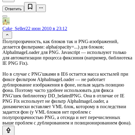
Ответить
Cake_Seller
22 июн 2010 в 23:12
Полупрозрачность, как блоков так и PNG-изображений,
делается фильтрами: alpha(opacity=...) для блоков;
AlphaImageLoader для PNG. Javascript — используют только
для автоматизации процесса фиксиния (например, библиотека
IE PNG Fix).
Но в случае с PNG'шками в IE6 остается масса костылей при
фиксе фильтром AlphaImageLoader — не работает
дублирование изображения в фоне, нельзя задать позицию
фона. Поэтому часто удобнее использовать для фикса
PNG'шек библиотеку DD_belatedPNG. Она в отличае от IE
PNG Fix использует не фильтр AlphaImageLoader, а
динамически вставляет VML блок, которому в последствии
задается фон (у VML блоков нет проблем с
полупрозрачностью PNG, а отсюда и нет перечисленных
выше проблем с дублированием и позиционированием фона).