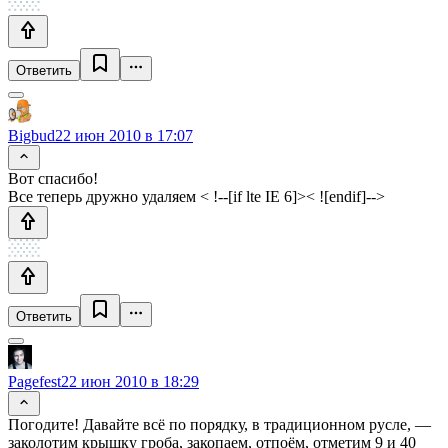
Ответить
Bigbud
22 июн 2010 в 17:07
Вот спасибо!
Все теперь дружно удаляем < !--[if lte IE 6]>< ![endif]-->
Ответить
Pagefest
22 июн 2010 в 18:29
Погодите! Давайте всё по порядку, в традиционном русле, —
заколотим крышку гроба, закопаем, отпоём, отметим 9 и 40