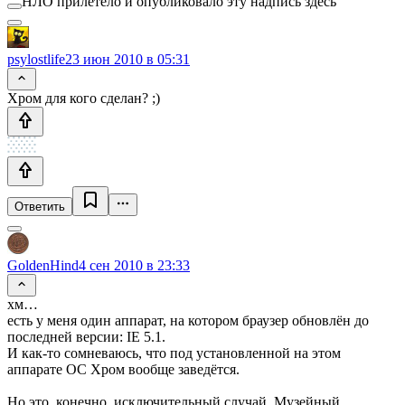
НЛО прилетело и опубликовало эту надпись здесь
psylostlife
23 июн 2010 в 05:31
Хром для кого сделан? ;)
Ответить
GoldenHind
4 сен 2010 в 23:33
хм…
есть у меня один аппарат, на котором браузер обновлён до
последней версии: IE 5.1.
И как-то сомневаюсь, что под установленной на этом
аппарате ОС Хром вообще заведётся.
Но это, конечно, исключительный случай. Музейный