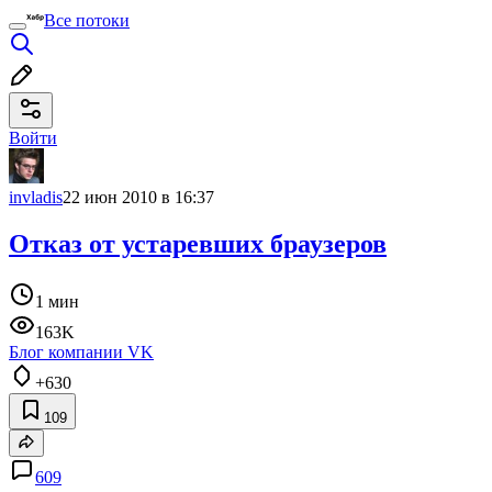
Все потоки
Войти
invladis
22 июн 2010 в 16:37
Отказ от устаревших браузеров
1 мин
163K
Блог компании VK
+630
109
609