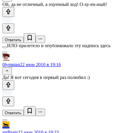
Ой, да не отличный, а охуенный ход! О-ху-ен-ный!
Ответить
НЛО прилетело и опубликовало эту надпись здесь
0lympian
22 июн 2010 в 19:16
Да! Я вот сегодня в первый раз полюбил :)
Ответить
mrBrain
22 июн 2010 в 19:23