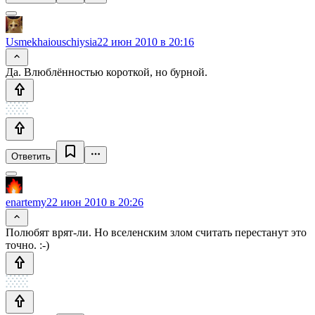
Usmekhaiouschiysia
22 июн 2010 в 20:16
Да. Влюблённостью короткой, но бурной.
Ответить
enartemy
22 июн 2010 в 20:26
Полюбят врят-ли. Но вселенским злом считать перестанут это
точно. :-)