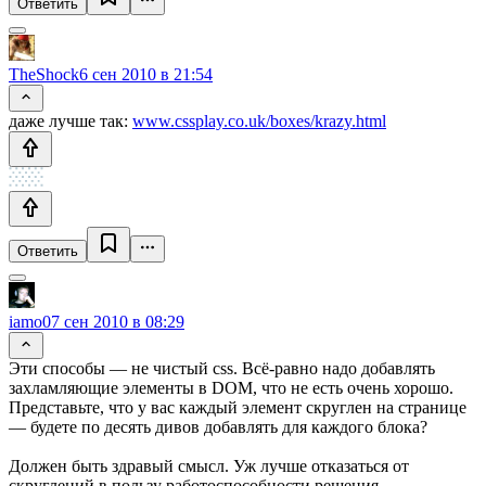
Ответить
TheShock
6 сен 2010 в 21:54
даже лучше так:
www.cssplay.co.uk/boxes/krazy.html
Ответить
iamo0
7 сен 2010 в 08:29
Эти способы — не чистый css. Всё-равно надо добавлять
захламляющие элементы в DOM, что не есть очень хорошо.
Представьте, что у вас каждый элемент скруглен на странице
— будете по десять дивов добавлять для каждого блока?
Должен быть здравый смысл. Уж лучше отказаться от
скруглений в пользу работоспособности решения