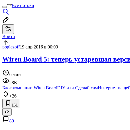
Все потоки
Войти
poglazoff
19 апр 2016 в 00:09
Wiren Board 5: теперь устаревшая верс
6 мин
28K
Блог компании Wiren Board
DIY или Сделай сам
Интернет веще
+26
161
89