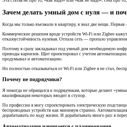
Эта статья не про то, «как надо» или «как не надо». Она про т
Зачем делать умный дом с нуля — и по
Когда мы только въезжали в квартиру, я знал две вещи. Первая
Коммерческие решения вроде устройств Wi-Fi или Zigbee кажу
отказоустойчивость нулевая. Отпала сеть — пропало управлени
Поэтому я сразу закладывал под умный дом необходимую инфра
приводы карнизов. Щит проектировал с учетом автоматизации: 
продумывал и автоматизацию.
Но полностью отказываться от Wi-Fi или Zigbee я не стал, бес
Почему не подрядчики?
Я никогда не обращался к подрядчикам, которые делают «умный
квалификация некоторых вводит в ступор.
По профессии я могу спроектировать электрическую подстанцию
беспроводных устройств как минимум странно. Автоматизация —
дорабатывать по ходу жизни. И дорабатывать много раз: я перес
Автоматизация начинается с планирования