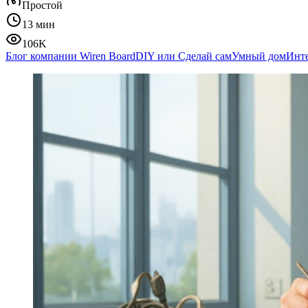
Простой
13 мин
106K
Блог компании Wiren Board
DIY или Сделай сам
Умный дом
Инт