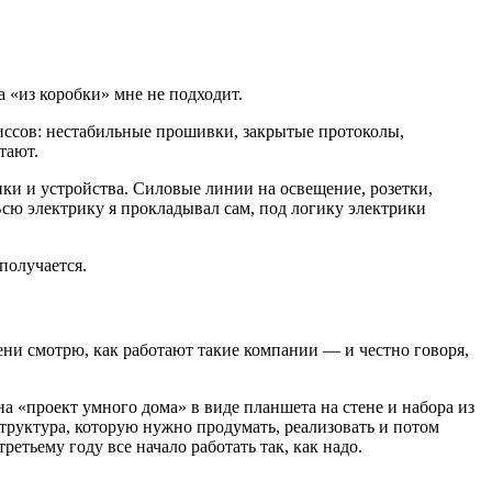
а «из коробки» мне не подходит.
миссов: нестабильные прошивки, закрытые протоколы,
тают.
ки и устройства. Силовые линии на освещение, розетки,
Всю электрику я прокладывал сам, под логику электрики
получается.
ени смотрю, как работают такие компании — и честно говоря,
а «проект умного дома» в виде планшета на стене и набора из
труктура, которую нужно продумать, реализовать и потом
ретьему году все начало работать так, как надо.