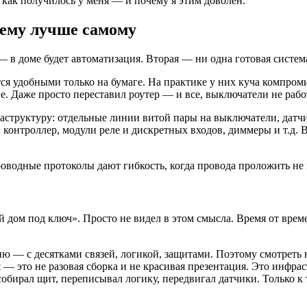
о, как получилось у меня — и почему я этим доволен.
чему лучше самому
 — в доме будет автоматизация. Вторая — ни одна готовая систем
тся удобными только на бумаге. На практике у них куча компро
е. Даже просто переставил роутер — и все, выключатели не рабо
структуру: отдельные линии витой пары на выключатели, датчи
контроллер, модули реле и дискретных входов, диммеры и т.д. 
проводные протоколы дают гибкость, когда провода проложить не 
 дом под ключ». Просто не видел в этом смысла. Время от врем
 — с десятками связей, логикой, защитами. Поэтому смотреть н
 это не разовая сборка и не красивая презентация. Это инфрас
обирал щит, переписывал логику, передвигал датчики. Только к т