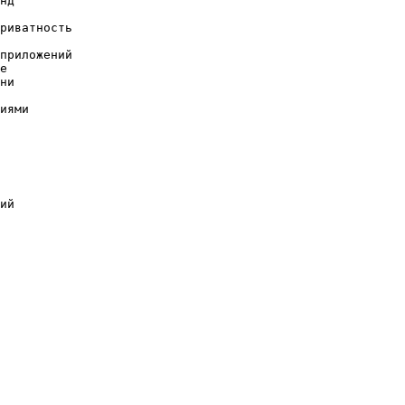
нд

риватность

приложений

е

ни

иями
