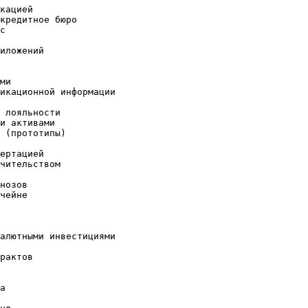
кацией

кредитное бюро

с

иложений

ми

икационной информации

 лояльности

и активами

 (прототипы)

ертацией

чительством

нозов

чейне

алютными инвестициями

рактов

а
