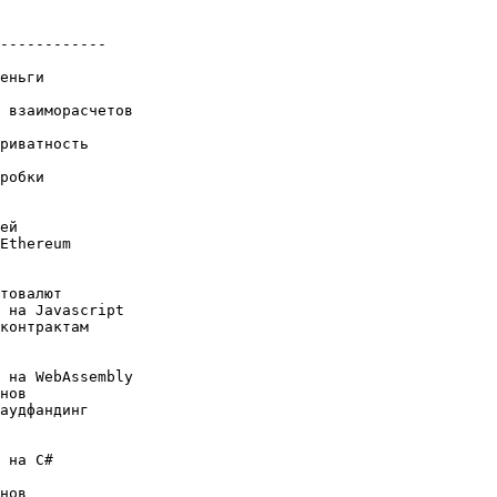
         

------------

               

еньги        

            

 взаиморасчетов

                        

риватность          

              

робки       

                

          

ей              

Ethereum             

товалют 

 на Javascript

контрактам

             

                         

 на WebAssembly

нов                  

аудфандинг
 на C#

                

нов                  
