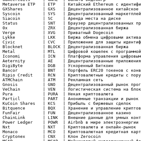
Metaverse ETP   | ETP   | Китайский Ethereum с идентифи
GXShares        | GXS   | Децентрализованное китайское 
Syscoin         | SYS   | Децентрализованный маркетплей
Siacoin         | SC    | Аренда места на диске

Status          | SNT   | Браузер децентрализованных пр
0x              | ZRX   | Децентрализованная биржа

Verge           | XVG   | Приватный Dogecoin

Lykke           | LKK   | Биржа обмена цифровыми актива
Civic           | CVC   | Приложение для защиты идентиф
Blocknet        | BLOCK | Децентрализованная биржа

Metal           | MTL   | Цифровой кошелек с программой
Iconomi         | ICN   | Платформа управления цифровым
Aeternity       | AE    | Децентрализованные приложения
DigiByte        | DGB   | Ускоренный Биткоин

Bancor          | BNT   | Портфель ERC20 токенов с конв
Ripio Credit    | RCN   | Криптовалютные кредиты с пору
ATMChain        | ATM   | Рекламная сеть

Gnosis          | GNO   | Децентрализованный рынок прог
VeChain         | VEN   | Логистическая система на блок
Pura            | PURA  | Некая криптовалюта

Particl         | PART  | Анонимные транзакции и рынок

KuCoin Shares   | KCS   | Прибыль с биржевых сделок

Bitquence       | BQX   | Хранение и управление криптов
FunFair         | FUN   | Децентрализованное казино

ChainLink       | LINK  | Внешние данные для умных конт
Power Ledger    | POWR  | Airbnb в мире электроэнергии

Nxt             | NXT   | Криптовалюта и онлайн-рынок

Monaco          | MCO   | Криптовалютная кредитная карт
Cryptonex       | CNX   | Клон Zerocoin
