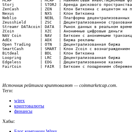
MCAP            | MCAP  | Майнинговый инвестиционный фо
Storj           | STORJ | Аренда дискового пространства

ZenCash         | ZEN   | Клон Биткоина с акцентом на п
Nexus           | NXS   | Клон Биткоина

Neblio          | NEBL  | Платформа децентрализованных 
Zeusshield      | ZSC   | Децентрализованное страховани
Streamr DATAcoin| DATA  | Рынок данных в реальном време
ZCoin           | XZC   | Анонимные цифровые деньги

NAV Coin        | NAV   | Биткоин с анонимными транзакц
AdEx            | ADX   | Биржа рекламы

Open Trading    | OTN   | Децентрализованная биржа

SmartCash       | SMART | Клон Zcoin с вознаграждением

Bitdeal         | BDL   | Клон Биткоина

Loopring        | LRC   | Децентрализованная биржа

Edgeless        | EDG   | Децентрализованное казино

Источник рейтинга криптовалют — coinmarketcap.com.
Теги:
wirex
криптовалюты
финансы
Хабы:
Блог компании Wirex