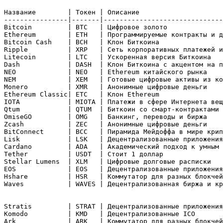
Название        | Токен | Описание                     
----------------|-------|------------------------------
Bitcoin         | BTC   | Цифровое золото              
Ethereum        | ETH   | Программируемые контракты и д
Bitcoin Cash    | BCH   | Клон Биткоина                
Ripple          | XRP   | Сеть корпоративных платежей и
Litecoin        | LTC   | Ускоренная версия Биткоина   
Dash            | DASH  | Клон Биткоина с акцентом на п
NEO             | NEO   | Ethereum китайского рынка    
NEM             | XEM   | Готовые цифровые активы из ко
Monero          | XMR   | Анонимные цифровые деньги    
Ethereum Classic| ETC   | Клон Ethereum                
IOTA            | MIOTA | Платежи в сфере Интернета вещ
Qtum            | QTUM  | Биткоин со смарт-контрактами 
OmiseGO         | OMG   | Банкинг, переводы и биржа

Zcash           | ZEC   | Анонимные цифровые деньги

BitConnect      | BCC   | Пирамида Мейдоффа в мире крип
Lisk            | LSK   | Децентрализованные приложения
Cardano         | ADA   | Академический подход к умным 
Tether          | USDT  | Стоит 1 доллар               
Stellar Lumens  | XLM   | Цифровые долговые расписки   
EOS             | EOS   | Децентрализованные приложения
Hshare          | HSR   | Коммутатор для разных блокчей
Waves           | WAVES | Децентрализованная биржа и кр
Stratis         | STRAT | Децентрализованные приложения
Komodo          | KMD   | Децентрализованные ICO       
Ark             | ARK   | Коммутатор для разных блокчей