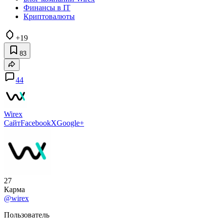
Финансы в IT
Криптовалюты
+19
83
44
Wirex
Сайт
Facebook
X
Google+
27
Карма
@wirex
Пользователь