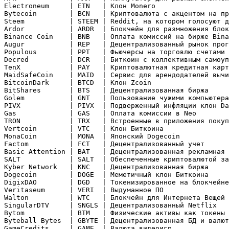
Electroneum     | ETN   | Клон Monero                  
Bytecoin        | BCN   | Криптовалюта с акцентом на пр
Steem           | STEEM | Reddit, на котором голосуют д
Ardor           | ARDR  | Блокчейн для размножения блок
Binance Coin    | BNB   | Оплата комиссий на бирже Bina
Augur           | REP   | Децентрализованный рынок прог
Populous        | PPT   | Фьючерсы на торговлю счетами 
Decred          | DCR   | Биткоин с коллективным самоуп
TenX            | PAY   | Криптовалютная кредитная карт
MaidSafeCoin    | MAID  | Cервис для арендодателей вычи
BitcoinDark     | BTCD  | Клон Zcoin

BitShares       | BTS   | Децентрализованная биржа

Golem           | GNT   | Пользование чужими компьютера
PIVX            | PIVX  | Подверженный инфляции клон Da
Gas             | GAS   | Оплата комиссии в Neo

TRON            | TRX   | Встроенные в приложения покуп
Vertcoin        | VTC   | Клон Биткоина

MonaCoin        | MONA  | Японский Dogecoin

Factom          | FCT   | Децентрализованный учет

Basic Attention | BAT   | Децентрализованная рекламная 
SALT            | SALT  | Обеспеченные криптовалютой за
Kyber Network   | KNC   | Децентрализованная биржа

Dogecoin        | DOGE  | Меметичный клон Биткоина

DigixDAO        | DGD   | Токенизированное на блокчейне
Veritaseum      | VERI  | Выдуманное ПО

Walton          | WTC   | Блокчейн для Интернета Вещей

SingularDTV     | SNGLS | Децентрализованный Netflix

Bytom           | BTM   | Физические активы как токены

Byteball Bytes  | GBYTE | Децентрализованная БД и валют
GameCredits     | GAME  | Валюта видеоигр
