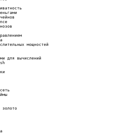
          

иватность           

еньгами                 

чейнов   

nce               

нозов          

                 

равлением      

а

слительных мощностей

ми для вычислений

sh

ки

сеть

ймы

 золото

а
