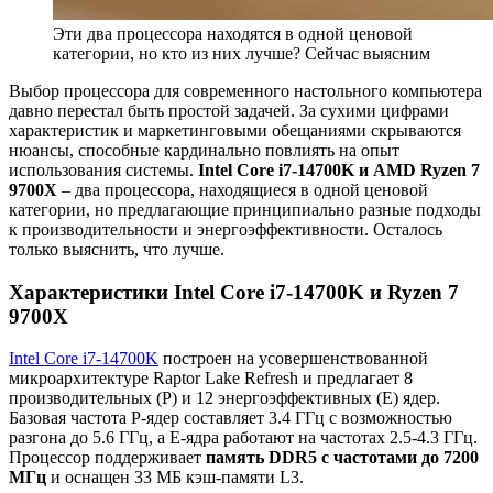
Эти два процессора находятся в одной ценовой
категории, но кто из них лучше? Сейчас выясним
Выбор процессора для современного настольного компьютера
давно перестал быть простой задачей. За сухими цифрами
характеристик и маркетинговыми обещаниями скрываются
нюансы, способные кардинально повлиять на опыт
использования системы.
Intel Core i7-14700K и AMD Ryzen 7
9700X
– два процессора, находящиеся в одной ценовой
категории, но предлагающие принципиально разные подходы
к производительности и энергоэффективности. Осталось
только выяснить, что лучше.
Характеристики Intel Core i7-14700K и Ryzen 7
9700X
Intel Core i7-14700K
построен на усовершенствованной
микроархитектуре Raptor Lake Refresh и предлагает 8
производительных (P) и 12 энергоэффективных (E) ядер.
Базовая частота P-ядер составляет 3.4 ГГц с возможностью
разгона до 5.6 ГГц, а E-ядра работают на частотах 2.5-4.3 ГГц.
Процессор поддерживает
память DDR5 с частотами до 7200
МГц
и оснащен 33 МБ кэш-памяти L3.