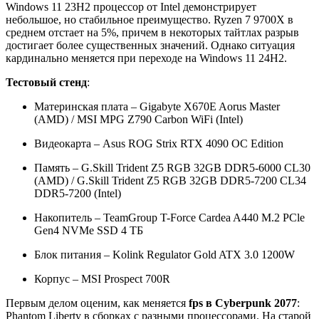
Windows 11 23H2 процессор от Intel демонстрирует
небольшое, но стабильное преимущество. Ryzen 7 9700X в
среднем отстает на 5%, причем в некоторых тайтлах разрыв
достигает более существенных значений. Однако ситуация
кардинально меняется при переходе на Windows 11 24H2.
Тестовый стенд
:
Материнская плата – Gigabyte X670E Aorus Master
(AMD) / MSI MPG Z790 Carbon WiFi (Intel)
Видеокарта – Asus ROG Strix RTX 4090 OC Edition
Память – G.Skill Trident Z5 RGB 32GB DDR5-6000 CL30
(AMD) / G.Skill Trident Z5 RGB 32GB DDR5-7200 CL34
DDR5-7200 (Intel)
Накопитель – TeamGroup T-Force Cardea A440 M.2 PCle
Gen4 NVMe SSD 4 ТБ
Блок питания – Kolink Regulator Gold ATX 3.0 1200W
Корпус – MSI Prospect 700R
Первым делом оценим,
как меняется
fps в Cyberpunk 2077
:
Phantom Liberty в сборках с разными процессорами. На старой