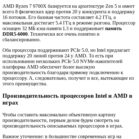
AMD Ryzen 7 9700X базируется на архитектуре Zen 5 и имеет
всего 8 физических ядер против 20 у конкурента и поддержку
16 потоков. Его базовая частота составляет 4.2 ГГц, а
максимальная достигает 5.4 ГГц в режиме разгона. Процессор
оснащен 32 МБ кэш-памяти L3 и поддерживает
память
DDR5-6000
. Технически все очень понятно и
сбалансированно.
Оба процессора поддерживают PCIe 5.0, но Intel предлагает
поддержку 20 линий против 24 у AMD. То есть при
использовании нескольких PCIe 5.0 NVMe-накопителей
платформа AMD обеспечит более высокую
производительность благодаря прямому подключению к
процессору. А, следовательно, получит и все, вытекающие из
этого преимущества.
Производительность процессоров Intel и AMD в
играх
Чтобы составить максимально объективную картину
производительности, первым делом будем смотреть на
производительность описываемых процессоров в играх.
Важное уточнение: в большинстве современных игр на