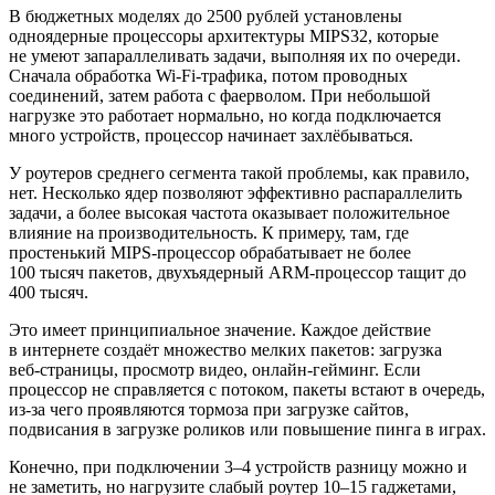
В бюджетных моделях до 2500 рублей установлены
одноядерные процессоры архитектуры MIPS32, которые
не умеют запараллеливать задачи, выполняя их по очереди.
Сначала обработка Wi‑Fi‑трафика, потом проводных
соединений, затем работа с фаерволом. При небольшой
нагрузке это работает нормально, но когда подключается
много устройств, процессор начинает захлёбываться.
У роутеров среднего сегмента такой проблемы, как правило,
нет. Несколько ядер позволяют эффективно распараллелить
задачи, а более высокая частота оказывает положительное
влияние на производительность. К примеру, там, где
простенький MIPS‑процессор обрабатывает не более
100 тысяч пакетов, двухъядерный ARM‑процессор тащит до
400 тысяч.
Это имеет принципиальное значение. Каждое действие
в интернете создаёт множество мелких пакетов: загрузка
веб‑страницы, просмотр видео, онлайн‑гейминг. Если
процессор не справляется с потоком, пакеты встают в очередь,
из‑за чего проявляются тормоза при загрузке сайтов,
подвисания в загрузке роликов или повышение пинга в играх.
Конечно, при подключении 3–4 устройств разницу можно и
не заметить, но нагрузите слабый роутер 10–15 гаджетами,