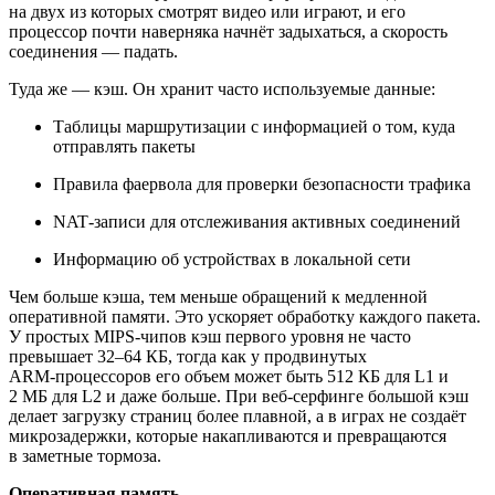
на двух из которых смотрят видео или играют, и его
процессор почти наверняка начнёт задыхаться, а скорость
соединения — падать.
Туда же — кэш. Он хранит часто используемые данные:
Таблицы маршрутизации с информацией о том, куда
отправлять пакеты
Правила фаервола для проверки безопасности трафика
NAT‑записи для отслеживания активных соединений
Информацию об устройствах в локальной сети
Чем больше кэша, тем меньше обращений к медленной
оперативной памяти. Это ускоряет обработку каждого пакета.
У простых MIPS‑чипов кэш первого уровня не часто
превышает 32–64 КБ, тогда как у продвинутых
ARM‑процессоров его объем может быть 512 КБ для L1 и
2 МБ для L2 и даже больше. При веб‑серфинге большой кэш
делает загрузку страниц более плавной, а в играх не создаёт
микрозадержки, которые накапливаются и превращаются
в заметные тормоза.
Оперативная память