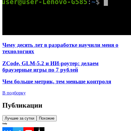
Чему десять лет в разработке научили меня о
технологиях
ZCode, GLM-5.2 и ИИ-роутер: делаем
браузерные игры по 7 рублей
Чем больше метрик, тем меньше контроля
В подборку
Публикации
Лучшие за сутки
Похожие