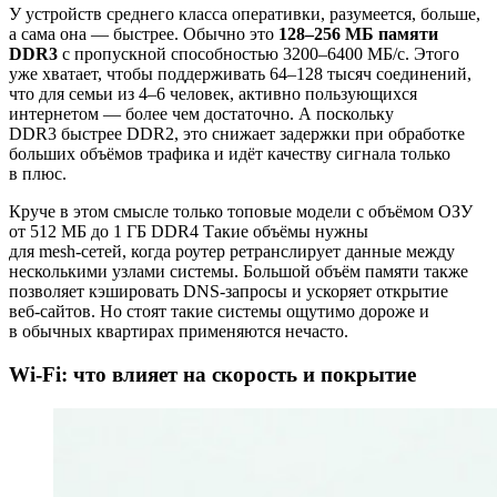
У устройств среднего класса оперативки, разумеется, больше,
а сама она — быстрее. Обычно это
128–256 МБ памяти
DDR3
с пропускной способностью 3200–6400 МБ/с. Этого
уже хватает, чтобы поддерживать 64–128 тысяч соединений,
что для семьи из 4–6 человек, активно пользующихся
интернетом — более чем достаточно. А поскольку
DDR3 быстрее DDR2, это снижает задержки при обработке
больших объёмов трафика и идёт качеству сигнала только
в плюс.
Круче в этом смысле только топовые модели с объёмом ОЗУ
от 512 МБ до 1 ГБ DDR4 Такие объёмы нужны
для mesh‑сетей, когда роутер ретранслирует данные между
несколькими узлами системы. Большой объём памяти также
позволяет кэшировать DNS‑запросы и ускоряет открытие
веб‑сайтов. Но стоят такие системы ощутимо дороже и
в обычных квартирах применяются нечасто.
Wi-Fi: что влияет на скорость и покрытие