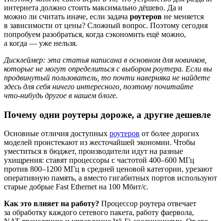
интернета должно стоить максимально дёшево. Да и
можно ли считать иначе, если задача
роутеров
не меняется
в зависимости от цены? Сложный вопрос. Поэтому сегодня
попробуем разобраться, когда сэкономить ещё можно,
а когда — уже нельзя.
Дисклеймер: эта статья написана в основном для новичков,
которые не могут определиться с выбором роутера. Если вы
продвинутый пользователь, то почти наверняка не найдете
здесь для себя ничего интересного, поэтому почитайте
что‑нибудь другое в нашем блоге.
Почему одни роутеры дороже, а другие дешевле
Основные отличия доступных
роутеров
от более дорогих
моделей проистекают из жесточайшей экономии. Чтобы
уместиться в бюджет, производители идут на разные
ухищрения: ставят процессоры с частотой 400–600 МГц
против 800–1200 МГц в средней ценовой категории, урезают
оперативную память, а вместо гигабитных портов используют
старые добрые Fast Ethernet на 100 Мбит/с.
Как это влияет на работу?
Процессор роутера отвечает
за обработку каждого сетевого пакета, работу фаервола,