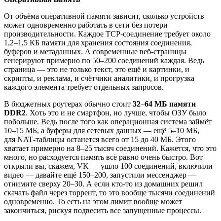
От объёма оперативной памяти зависит, сколько устройств
может одновременно работать в сети без потери
производительности. Каждое TCP‑соединение требует около
1,2–1,5 КБ памяти для хранения состояния соединения,
буферов и метаданных. А современные веб‑страницы
генерируют примерно по 50–200 соединений каждая. Ведь
страница — это не только текст, это ещё и картинки, и
скрипты, и реклама, и счётчики аналитики, и прогрузка
каждого элемента требует отдельных запросов.
В бюджетных роутерах обычно стоит
32–64 МБ памяти
DDR2
. Хоть это и не смартфон, но лучше, чтобы ОЗУ было
побольше. Ведь после того как операционная система займёт
10–15 МБ, а буферы для сетевых данных — ещё 5–10 МБ,
для NAT‑таблицы останется всего от 15 до 40 МБ. Этого
хватает примерно на 8–25 тысяч соединений. Кажется, что это
много, но расходуется память всё равно очень быстро. Вот
открыли вы, скажем, VK — ушло 100 соединений, включили
видео — давайте ещё 150–200, запустили мессенджер —
отнимите сверху 20–30. А если кто‑то из домашних решил
скачать файл через торрент, то это вообще тысячи соединений
одновременно. То есть на этом лимит вообще может
закончиться, рискуя подвесить все запущенные процессы.