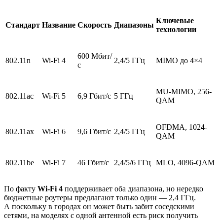
Ключевые
Стандарт
Название
Скорость
Диапазоны
технологии
600 Мбит/
802.11n
Wi‑Fi 4
2,4/5 ГГц
MIMO до 4×4
с
MU‑MIMO, 256-
802.11ac
Wi‑Fi 5
6,9 Гбит/с
5 ГГц
QAM
OFDMA, 1024-
802.11ax
Wi‑Fi 6
9,6 Гбит/с
2,4/5 ГГц
QAM
802.11be
Wi‑Fi 7
46 Гбит/с
2,4/5/6 ГГц
MLO, 4096-QAM
По факту
Wi‑Fi 4
поддерживает оба диапазона, но нередко
бюджетные роутеры предлагают только один — 2,4 ГГц.
А поскольку в городах он может быть забит соседскими
сетями, на моделях с одной антенной есть риск получить