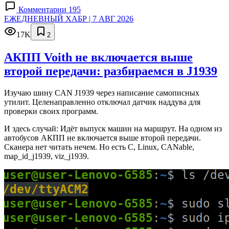
Комментарии 195
ЕЖЕДНЕВНЫЙ ХАБР | 7 АВГ 2026
17K
2
АКПП Voith не включается выше
второй передачи: разбираемся в J1939
Изучаю шину CAN J1939 через написание самописных
утилит. Целенаправленно отключал датчик наддува для
проверки своих программ.
И здесь случай: Идёт выпуск машин на маршрут. На одном из
автобусов АКПП не включается выше второй передачи.
Сканера нет читать нечем. Но есть C, Linux, CANable,
map_id_j1939, viz_j1939.