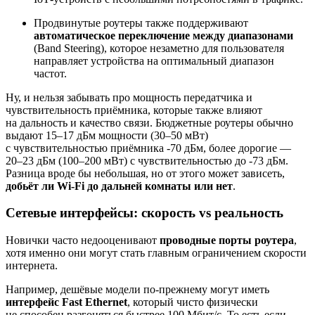
Продвинутые роутеры также поддерживают
автоматическое переключение между диапазонами
(Band Steering), которое незаметно для пользователя
направляет устройства на оптимальный диапазон
частот.
Ну, и нельзя забывать про мощность передатчика и
чувствительность приёмника, которые также влияют
на дальность и качество связи. Бюджетные роутеры обычно
выдают 15–17 дБм мощности (30–50 мВт)
с чувствительностью приёмника -70 дБм, более дорогие —
20–23 дБм (100–200 мВт) с чувствительностью до -73 дБм.
Разница вроде бы небольшая, но от этого может зависеть,
добьёт ли Wi‑Fi до дальней комнаты или нет
.
Сетевые интерфейсы: скорость vs реальность
Новички часто недооценивают
проводные порты роутера
,
хотя именно они могут стать главным ограничением скорости
интернета.
Например, дешёвые модели по‑прежнему могут иметь
интерфейс Fast Ethernet
, который чисто физически
не способен разгоняться быстрее 100 Мбит/с. То есть если