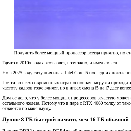
Получить более мощный процессор всегда приятно, но ст
Где-то в 2010х годах этот совет, возможно, и имел смысл.
Но в 2025 году ситуация иная. Intel Core i5 последних поколе
Почти во всех современных играх основная нагрузка приходитс
частоту кадров тоже влияет, но в играх смена i5 на i7 даст к
Другое дело, что у более мощных процессоров зачастую может б
остального железа. Потому что в паре с RTX 4060 толку от так
отдаются по максимуму.
Лучше 8 ГБ быстрой памяти, чем 16 ГБ обычной
В эпоху DDR3 и ранних DDR4 такой подход вполне мог работать