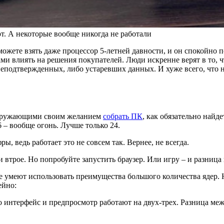
т. А некоторые вообще никогда не работали
ожете взять даже процессор 5-летней давности, и он спокойно п
ами влиять на решения покупателей. Люди искренне верят в то, ч
одтвержденных, либо устаревших данных. И хуже всего, что ник
 окружающими своим желанием
собрать ПК
, как обязательно найд
6 – вообще огонь. Лучше только 24.
ы, ведь работает это не совсем так. Вернее, не всегда.
и втрое. Но попробуйте запустить браузер. Или игру – и разница 
не умеют использовать преимущества большого количества ядер. Н
ейно:
 интерфейс и предпросмотр работают на двух-трех. Разница межд