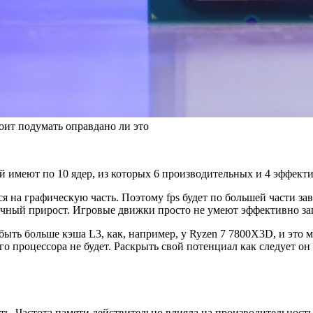
оит подумать оправдано ли это
ний имеют по 10 ядер, из которых 6 производительных и 4 эффекти
я на графическую часть. Поэтому fps будет по большей части за
опеечный прирост. Игровые движки просто не умеют эффективно за
ыть больше кэша L3, как, например, у Ryzen 7 7800X3D, и это мо
ого процессора не будет. Раскрыть свой потенциал как следует о
. Частота памяти действительно влияла на производительность 