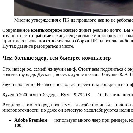
Многие утверждения о ПК из прошлого давно не работаю
Современное
компьютерное железо
живет реально долго. Вы м
том, как все это работает, живут еще дольше и продолжают год
принимают решения относительно сборки ПК на основе либо неп
Ну так давайте разбираться вместе.
Чем больше ядер, тем быстрее компьютер
Это, наверное, самый живучий миф. Стоит вам поделиться с
количеству ядер. Дескать, восемь лучше шести. 10 лучше 8. А 1
Звучит логично. Но здесь позвольте перейти на конкретные цифр
Ryzen 5 7600 имеет 6 ядер, а Ryzen 9 7950X — 16. Разница почт
Все дело в том, что ряд программ – и особенно игры – просто 
многопоточности, но даже он зачастую масштабируются нелин
Adobe Premiere
— использует много ядер при рендере, но
100.