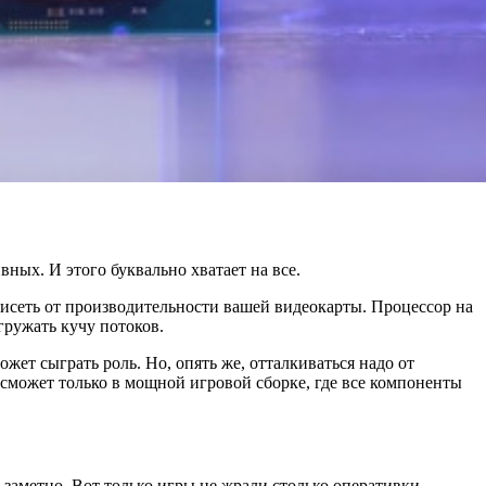
вных. И этого буквально хватает на все.
висеть от производительности вашей видеокарты. Процессор на
гружать кучу потоков.
жет сыграть роль. Но, опять же, отталкиваться надо от
н сможет только в мощной игровой сборке, где все компоненты
заметно. Вот только игры не жрали столько оперативки,