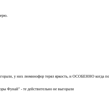
верю.
ыгорали, у них люминофор терял яркость, и ОСОБЕННО когда по
зоры Фунай" - те действительно не выгорали