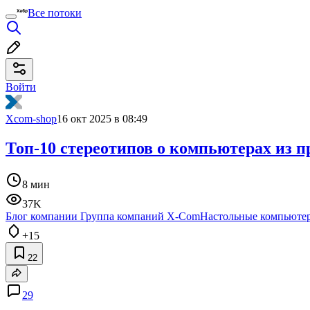
Все потоки
Войти
Xcom-shop
16 окт 2025 в 08:49
Топ-10 стереотипов о компьютерах из п
8 мин
37K
Блог компании Группа компаний X-Com
Настольные компьюте
+15
22
29