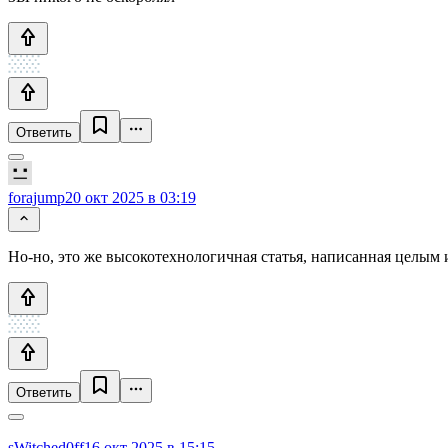
Ответить
forajump
20 окт 2025 в 03:19
Но-но, это же высокотехнологичная статья, написанная целым
Ответить
sWitched0ff
16 окт 2025 в 15:15