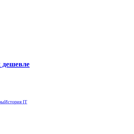
и дешевле
ры
История IT