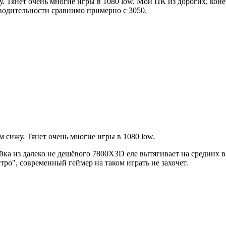
у. Тянет очень многие игры в 1080 low. Мой ПК из дорогих, кон
зводительности сравнимо примерно с 3050.
м сижу. Тянет очень многие игры в 1080 low.
йка из далеко не дешёвого 7800X3D еле вытягивает на средних в
тро", современный геймер на таком играть не захочет.