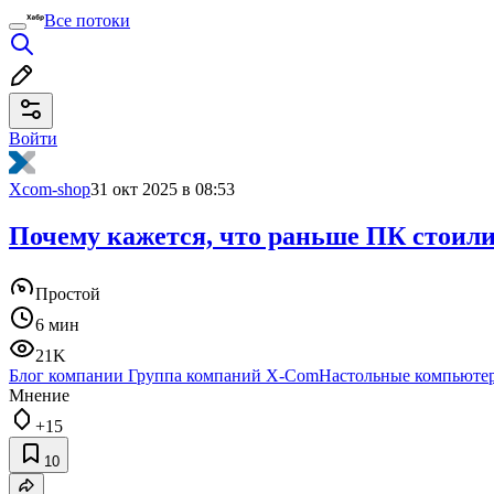
Все потоки
Войти
Xcom-shop
31 окт 2025 в 08:53
Почему кажется, что раньше ПК стоил
Простой
6 мин
21K
Блог компании Группа компаний X-Com
Настольные компьюте
Мнение
+15
10