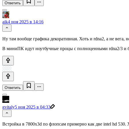
Ответить
aik
4 ноя 2025 в 14:16
Ну там вообще графика декоративная. Хоть и rdna2, а не вега, н
В миниПК идут ноутбучные процы с полноценными rdna2/3 и 
Ответить
gvitaly
5 ноя 2025 в 04:33
Встройка в 7800x3d по флопсам примерно как две intel hd 530.