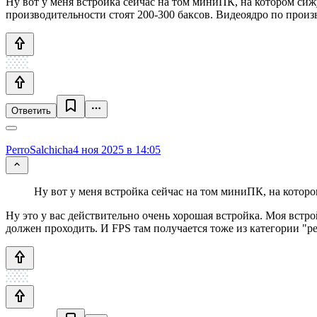
Ну вот у меня встройка сейчас на том миниПК, на котором сиж
производительности стоят 200-300 баксов. Видеоядро по прои
Ответить
PerroSalchicha
4 ноя 2025 в 14:05
Ну вот у меня встройка сейчас на том миниПК, на которо
Ну это у вас действительно очень хорошая встройка. Моя встро
должен проходить. И FPS там получается тоже из категории "ре