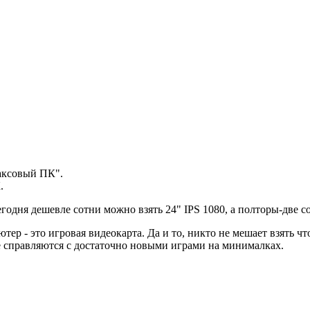
баксовый ПК".
.
егодня дешевле сотни можно взять 24" IPS 1080, а полторы-две со
ер - это игровая видеокарта. Да и то, никто не мешает взять ч
е справляются с достаточно новыми играми на минималках.