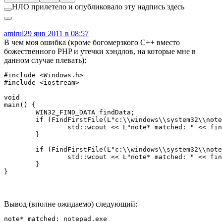
НЛО прилетело и опубликовало эту надпись здесь
amirul
29 янв 2011 в 08:57
В чем моя ошибка (кроме богомерзкого C++ вместо
божественного PHP и утечки хэндлов, на которые мне в
данном случае плевать):
#include <Windows.h>

#include <iostream>

void

main() {

	WIN32_FIND_DATA findData;

	if (FindFirstFile(L"c:\\windows\\system32\\note*", &findData) != INVALID_HANDLE_VALUE) {

		std::wcout << L"note* matched: " << findData.cFileName << std::endl;

	}

	if (FindFirstFile(L"c:\\windows\\system32\\note<", &findData) != INVALID_HANDLE_VALUE) {

		std::wcout << L"note* matched: " << findData.cFileName << std::endl;

	}

}
Вывод (вполне ожидаемо) следующий:
note* matched: notepad.exe
