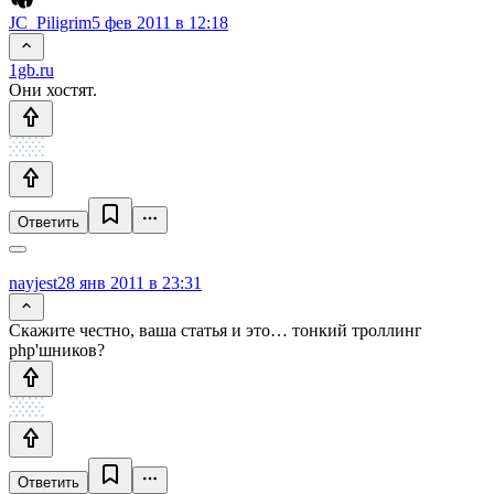
JC_Piligrim
5 фев 2011 в 12:18
1gb.ru
Они хостят.
Ответить
nayjest
28 янв 2011 в 23:31
Скажите честно, ваша статья и это… тонкий троллинг
php'шников?
Ответить