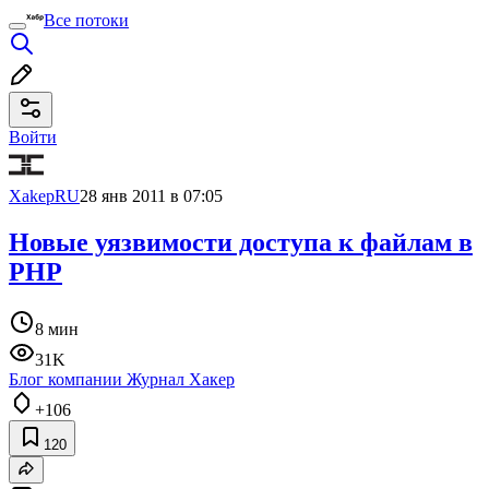
Все потоки
Войти
XakepRU
28 янв 2011 в 07:05
Новые уязвимости доступа к файлам в
PHP
8 мин
31K
Блог компании Журнал Хакер
+106
120