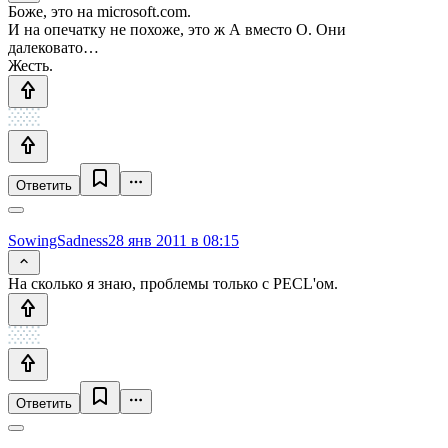
Боже, это на microsoft.com.
И на опечатку не похоже, это ж А вместо О. Они
далековато…
Жесть.
Ответить
SowingSadness
28 янв 2011 в 08:15
На сколько я знаю, проблемы только с PECL'ом.
Ответить