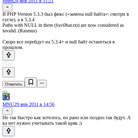
jimmi
28 янв 2011 в 11:21
В PHP Version 5.3.3 был фикс («замена null байта»: смотри в
гугле), а в 5.3.4
Paths with NULL in them (foo\0bar.txt) are now considered as
invalid. (Rasmus)
Скоро все перейдут на 5.3.4+ и null байт останеться в
прошлом.
Ответить
MNU
29 янв 2011 в 14:56
Не так быстро как хотелось, но рано или поздно так будут. А
ка нет нужно учитывать такой кряк ;)