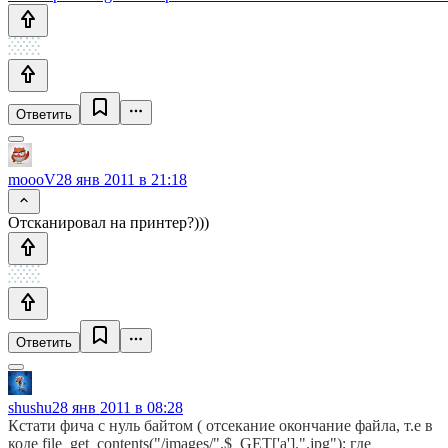
Ответить
moooV
28 янв 2011 в 21:18
Отсканировал на принтер?)))
Ответить
shushu
28 янв 2011 в 08:28
Кстати фича с нуль байтом ( отсекание окончание файла, т.е в
коде file_get_contents("/images/".$_GET['a'].".jpg"); где