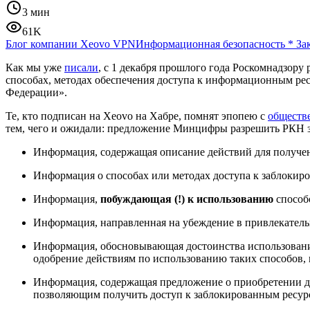
3 мин
61K
Блог компании Xeovo VPN
Информационная безопасность
*
За
Как мы уже
писали
, с 1 декабря прошлого года Роскомнадзор
способах, методах обеспечения доступа к информационным ре
Федерации».
Те, кто подписан на Xeovo на Хабре, помнят эпопею с
обществ
тем, чего и ожидали: предложение Минцифры разрешить РКН з
Информация, содержащая описание действий для получени
Информация о способах или методах доступа к заблокиро
Информация,
побуждающая (!) к использованию
способо
Информация, направленная на убеждение в привлекательн
Информация, обосновывающая достоинства использования
одобрение действиям по использованию таких способов, 
Информация, содержащая предложение о приобретении до
позволяющим получить доступ к заблокированным ресурс