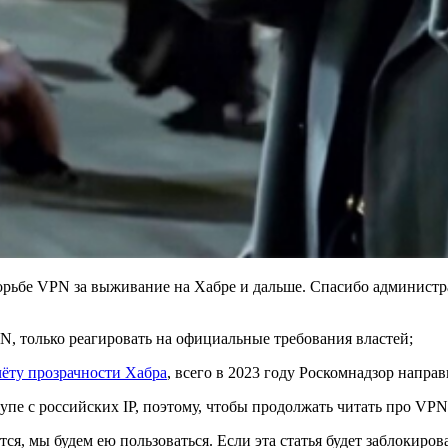
орьбе VPN за выживание на Хабре и дальше. Спасибо администра
N, только реагировать на официальные требования властей;
чёту прозрачности Хабра
, всего в 2023 году Роскомнадзор направ
упе с российских IP, поэтому, чтобы продолжать читать про VP
ся, мы будем ею пользоваться. Если эта статья будет заблокиро