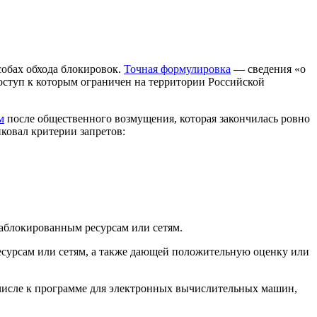
собах обхода блокировок.
Точная формулировка
— сведения «о
ступ к которым ограничен на территории Российской
м
после общественного возмущения, которая закончилась ровно
ковал критерии запретов:
заблокированным ресурсам или сетям.
есурсам или сетям, а также дающей положительную оценку или
числе к программе для электронных вычислительных машин,