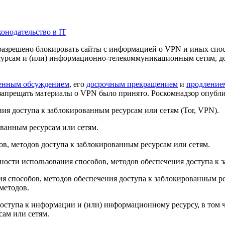
конодательство в IT
у разрешено блокировать сайты с информацией о VPN и иных спо
сурсам и (или) информационно-телекоммуникационным сетям, до
енным обсуждением
, его
досрочным прекращением
и
продление
апрещать материалы о VPN было принято. Роскомнадзор опубли
я доступа к заблокированным ресурсам или сетям (Tor, VPN).
ванным ресурсам или сетям.
в, методов доступа к заблокированным ресурсам или сетям.
ости использования способов, методов обеспечения доступа к 
 способов, методов обеспечения доступа к заблокированным р
методов.
ступа к информации и (или) информационному ресурсу, в том 
ам или сетям.