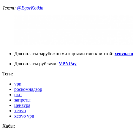
Текст:
@EgorKotkin
Для оплаты зарубежными картами или криптой:
xeovo.c
Для оплаты рублями:
VPNPay
Теги:
vpn
роскомнадзор
ркн
запреты
цензура
xeovo
xeovo vpn
Хабы: