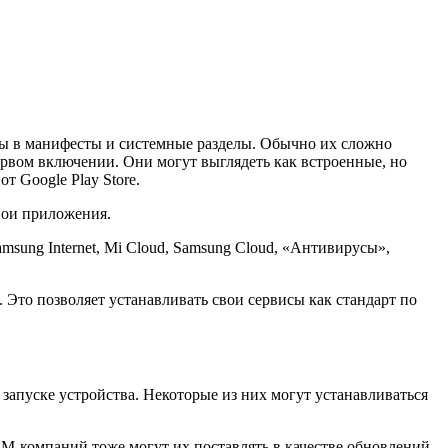
аны в манифесты и системные разделы. Обычно их сложно
ервом включении. Они могут выглядеть как встроенные, но
т Google Play Store.
вои приложения.
amsung Internet, Mi Cloud, Samsung Cloud, «Антивирусы»,
Это позволяет устанавливать свои сервисы как стандарт по
 запуске устройства. Некоторые из них могут устанавливаться
M-компаний
тоже могут их поставлять в качестве обновлений