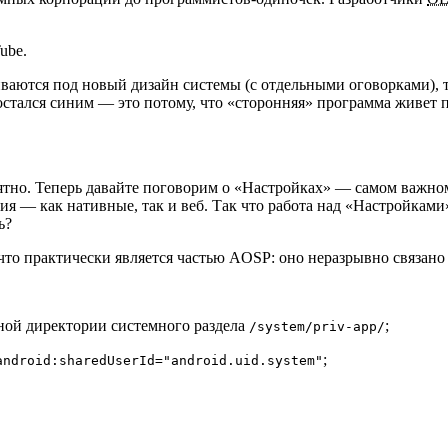
ube.
ваются под новый дизайн системы (с отдельными оговорками), т
m остался синим — это потому, что «сторонняя» программа живет
ятно. Теперь давайте поговорим о «Настройках» — самом важно
ия — как нативные, так и веб. Так что работа над «Настройкам
ть?
что практически является частью AOSP: оно неразрывно связано
ной директории системного раздела
;
/system/priv-app/
;
android:sharedUserId="android.uid.system"