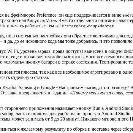
ся на фреймворке Preference: он еще поддерживается в виде
andr
бстракцию над
. Вместо отдельного описания адапт
RecyclerView
из» и начать работать с тем же
.
PreferenceGroupAdapter
ку, но в системных настройках она обрастает костылями для по
 и да, до ее исходного кода мы тоже добрались, и это позволило 
тус Wi-Fi, уровень заряда, права доступа) вынесена в общую биб
ати, еще и позволяет им добиться того самого «системного» вид
о «сломать» иконку батареи в строке состояния. Тестирование 
становится плюсом, так как все необходимое агрегировано в одн
исать отдельную статью.
в Kvadra, Samsung и Google «Настройки» выглядят по-разному?
.
Отладка превращается в гадание:
«Почему моя кнопка синяя, если
стороннего приложения нажимает кнопку Run в Android Studio 
oong, часто используя для удобства не простую Android Studio, а
темы может занимать от 5 до 20 минут. Никакого мгновенного Ho
изиться к желаемому результату по сборке и доставке через сбо