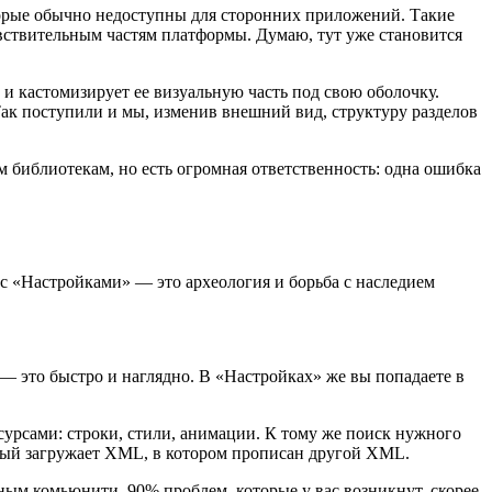
торые обычно недоступны для сторонних приложений. Такие
вствительным частям платформы. Думаю, тут уже становится
 и кастомизирует ее визуальную часть под свою оболочку.
Так поступили и мы, изменив внешний вид, структуру разделов
м библиотекам, но есть огромная ответственность: одна ошибка
 с «Настройками» — это археология и борьба с наследием
 это быстро и наглядно. В «Настройках» же вы попадаете в
ресурсами: строки, стили, анимации. К тому же поиск нужного
орый загружает XML, в котором прописан другой XML.
ным комьюнити. 90% проблем, которые у вас возникнут, скорее