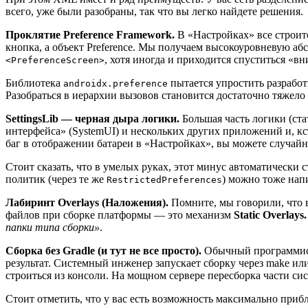
всего, уже были разобраны, так что вы легко найдете решения.
Проклятие Preference Framework.
В «Настройках» все строит
кнопка, а объект Preference. Мы получаем высокоуровневую а
, хотя иногда и приходится спуститься «вн
<PreferenceScreen>
Библиотека
пытается упростить разработ
androidx.preference
Разобраться в иерархии вызовов становится достаточно тяжело –
SettingsLib — черная дыра логики.
Большая часть логики (ста
интерфейса» (SystemUI) и нескольких других приложений и, кст
баг в отображении батареи в «Настройках», вы можете случайн
Стоит сказать, что в умелых руках, этот минус автоматически 
политик (через те же
) можно тоже нап
RestrictedPreferences
Лабиринт Overlays (Наложения).
Помните, мы говорили, что 
файлов при сборке платформы — это механизм
Static Overlays
папки типа сборки»
.
Сборка без Gradle (и тут не все просто).
Обычный программист 
результат. Системный инженер запускает сборку через make или s
строиться из консоли. На мощном сервере пересборка части сис
Стоит отметить, что у вас есть возможность максимально прибл