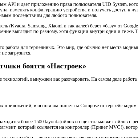
ным API и дает приложению права пользователя UID System, ко
па, изменять конфигурацию устройства и получать доступ к чу
вимым последствиям для любого пользователя.
 (Kvadra, Samsung, Xiaomi и так далее) берет «базу» от Google
ение выглядит по-разному, хотя функции внутри одни и те же. 
то работа для терпеливых. Это мир, где обычно нет места модны
не загрузится.
отчики боятся «Настроек»
 технологий, вынужден вас разочаровать. На самом деле работа
 приложений, в основном пишет на Compose интерфейс кодом —
 находится более 1500 layout-файлов и еще столько же файлов с 
фрагмент, который ссылается на контроллер (Привет MVC!), кот
 кода и дизайна, а еще вы получаете зрелую технологию с огром