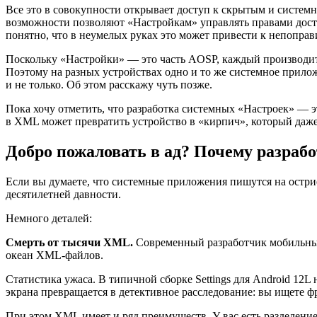
Все это в совокупности открывает доступ к скрытым и систем
возможности позволяют «Настройкам» управлять правами досту
понятно, что в неумелых руках это может привести к непопра
Поскольку «Настройки» — это часть AOSP, каждый производитель
Поэтому на разных устройствах одно и то же системное прилож
и не только. Об этом расскажу чуть позже.
Пока хочу отметить, что разработка системных «Настроек» — э
в XML может превратить устройство в «кирпич», который даже 
Добро пожаловать в ад? Почему разраб
Если вы думаете, что системные приложения пишутся на острие
десятилетней давности.
Немного деталей:
Смерть от тысячи XML.
Современный разработчик мобильных
океан XML-файлов.
Статистика ужаса. В типичной сборке Settings для Android 12L
экрана превращается в детективное расследование: вы ищете 
При этом XML имеет и ряд преимуществ. У вас есть разделение