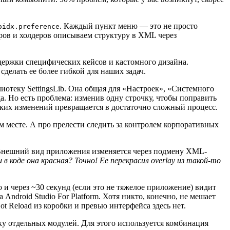
. Каждый пункт меню — это не просто
oidx.preference
еров и холдеров описываем структуру в XML через
ддержки специфических кейсов и кастомного дизайна.
сделать ее более гибкой для наших задач.
лиотеку SettingsLib. Она общая для «Настроек», «Системного
а. Но есть проблема: изменив одну строчку, чтобы поправить
таких изменений превращается в достаточно сложный процесс.
ом месте. А про прелести следить за контролем корпоративных
 Внешний вид приложения изменяется через подмену XML-
 в коде она красная? Точно! Ее перекрасил overlay из такой-то
и через ~30 секунд (если это не тяжелое приложение) видит
 Android Studio For Platform. Хотя никто, конечно, не мешает
t Reload из коробки и превью интерфейса здесь нет.
рку отдельных модулей. Для этого используется комбинация