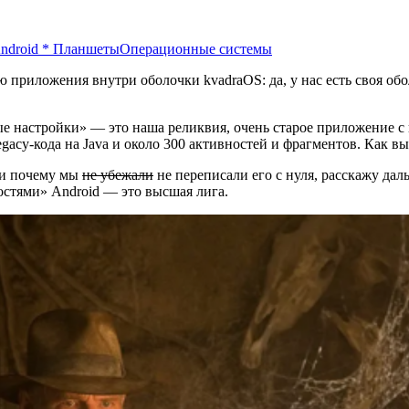
ndroid
*
Планшеты
Операционные системы
ю приложения внутри оболочки kvadraOS: да, у нас есть своя об
ые настройки» — это наша реликвия, очень старое приложение 
egacy-кода на Java и около 300 активностей и фрагментов. Как вы
 и почему мы
не убежали
не переписали его с нуля, расскажу дал
ностями» Android — это высшая лига.