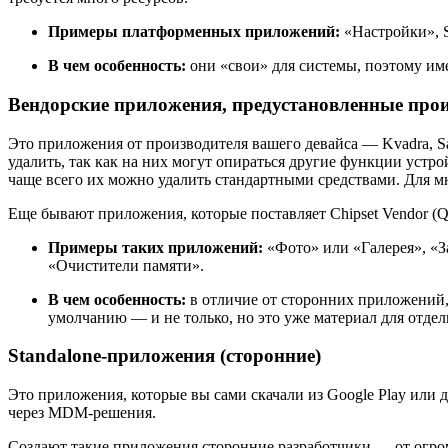
Примеры платформенных приложений:
«Настройки», S
В чем особенность:
они «свои» для системы, поэтому им
Вендорские приложения, предустановленные про
Это приложения от производителя вашего девайса — Kvadra, S
удалить, так как на них могут опираться другие функции устр
чаще всего их можно удалить стандартными средствами. Для м
Еще бывают приложения, которые поставляет Chipset Vendor (
Примеры таких приложений:
«Фото» или «Галерея», «За
«Очистители памяти».
В чем особенность:
в отличие от сторонних приложений,
умолчанию — и не только, но это уже материал для отдел
Standalone-приложения (сторонние)
Это приложения, которые вы сами скачали из Google Play или 
через MDM-решения.
Создают такие приложения сторонние разработчики — от огр