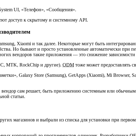
ystem UI, «Телефон», «Сообщения».
еют доступ к скрытому и системному API.
изводителем
amsung, Xiaomi и так далее. Некоторые могут быть интегриров
ойства. Но бывают и просто установленные автоматически при п
ногих вендоров такие приложения — это снижение зависимости о
QC, MTK, RockChip и другие).
ODM
тоже может предоставлять с
метки», Galaxy Store (Samsung), GetApps (Xiaomi), Mi Browser, S
 вендор сам решает, быть приложению системным или обычным. 
ьной статьи.
других магазинов и выбрали из списка для установки при первом
омных корпораций до программистов-одиночек. Разработчики
OE