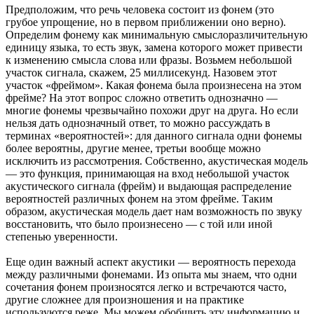
Предположим, что речь человека состоит из фонем (это
грубое упрощение, но в первом приближении оно верно).
Определим фонему как минимальную смыслоразличительную
единицу языка, то есть звук, замена которого может привести
к изменению смысла слова или фразы. Возьмем небольшой
участок сигнала, скажем, 25 миллисекунд. Назовем этот
участок «фреймом». Какая фонема была произнесена на этом
фрейме? На этот вопрос сложно ответить однозначно —
многие фонемы чрезвычайно похожи друг на друга. Но если
нельзя дать однозначный ответ, то можно рассуждать в
терминах «вероятностей»: для данного сигнала одни фонемы
более вероятны, другие менее, третьи вообще можно
исключить из рассмотрения. Собственно, акустическая модель
— это функция, принимающая на вход небольшой участок
акустического сигнала (фрейм) и выдающая распределение
вероятностей различных фонем на этом фрейме. Таким
образом, акустическая модель дает нам возможность по звуку
восстановить, что было произнесено — с той или иной
степенью уверенности.
Еще один важный аспект акустики — вероятность перехода
между различными фонемами. Из опыта мы знаем, что одни
сочетания фонем произносятся легко и встречаются часто,
другие сложнее для произношения и на практике
используются реже. Мы можем обобщить эту информацию и