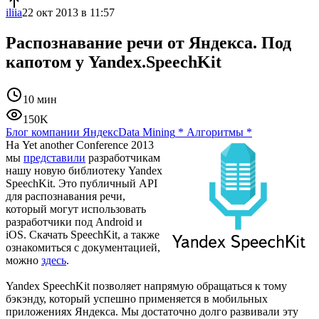
iliia
22 окт 2013 в 11:57
Распознавание речи от Яндекса. Под
капотом у Yandex.SpeechKit
10 мин
150K
Блог компании Яндекс
Data Mining
*
Алгоритмы
*
На Yet another Conference 2013
мы
представили
разработчикам
нашу новую библиотеку Yandex
SpeechKit. Это публичный API
для распознавания речи,
который могут использовать
разработчики под Android и
iOS. Скачать SpeechKit, а также
ознакомиться с документацией,
можно
здесь
.
Yandex SpeechKit позволяет напрямую обращаться к тому
бэкэнду, который успешно применяется в мобильных
приложениях Яндекса. Мы достаточно долго развивали эту