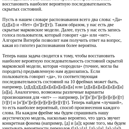
восстановить наиболее вероятную последовательность
скрытых состояний.
Пусть в нашем словаре распознавания всего два слова: «Да»
([д][а]) и «Нет» ([н'][е][т]). Таким образом, у нас есть две
скрытые марковские модели. Далее, пусть у нас есть запись
голоса пользователя, который говорит «да» или «нет».
Алгоритм Витерби позволит нам получить ответ на вопрос,
какая из гипотез распознавания более вероятна.
Теперь наша задача сводится к тому, чтобы восстановить
наиболее вероятную последовательность состояний скрытой
марковской модели, которая «породила» (точнее, могла бы
породить) предъявленную нам аудиозапись. Если
пользователь говорит «да», то соответствующая
последовательность состояний на 10 фреймах может быть,
например, [д][д][д][д][а][а][а][а][а][а] или [д][а][а][а][а][а][а][а]
[а][а]. Аналогично, возможны различные варианты
произношения для «нет» — например, [н'][н'][н'][е][е][е][е][т]
[т][т] и [н'][н'][е][е][е][е][е][е][т][т]. Теперь найдем «лучший»,
то есть наиболее вероятный, способ произнесения каждого
слова. На каждом фрейме мы будем спрашивать нашу
акустическую модель, насколько вероятно, что здесь звучит
конкретная фонема (например, [д] и [а]); кроме того, мы будем
учитывать вероятности переходов ([д]->[д], [д]->[а], [а]->[а]).