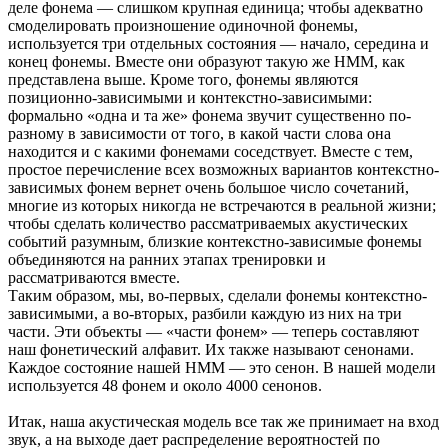
деле фонема — слишком крупная единица; чтобы адекватно
смоделировать произношение одиночной фонемы,
используется три отдельных состояния — начало, середина и
конец фонемы. Вместе они образуют такую же HMM, как
представлена выше. Кроме того, фонемы являются
позиционно-зависимыми и контекстно-зависимыми:
формально «одна и та же» фонема звучит существенно по-
разному в зависимости от того, в какой части слова она
находится и с какими фонемами соседствует. Вместе с тем,
простое перечисление всех возможных вариантов контекстно-
зависимых фонем вернет очень большое число сочетаний,
многие из которых никогда не встречаются в реальной жизни;
чтобы сделать количество рассматриваемых акустических
событий разумным, близкие контекстно-зависимые фонемы
объединяются на ранних этапах тренировки и
рассматриваются вместе.
Таким образом, мы, во-первых, сделали фонемы контекстно-
зависимыми, а во-вторых, разбили каждую из них на три
части. Эти объекты — «части фонем» — теперь составляют
наш фонетический алфавит. Их также называют сенонами.
Каждое состояние нашей HMM — это сенон. В нашей модели
используется 48 фонем и около 4000 сенонов.
Итак, наша акустическая модель все так же принимает на вход
звук, а на выходе дает распределение вероятностей по