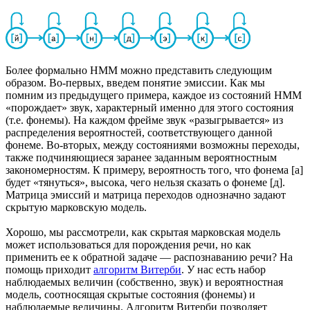
Более формально HMM можно представить следующим
образом. Во-первых, введем понятие эмиссии. Как мы
помним из предыдущего примера, каждое из состояний HMM
«порождает» звук, характерный именно для этого состояния
(т.е. фонемы). На каждом фрейме звук «разыгрывается» из
распределения вероятностей, соответствующего данной
фонеме. Во-вторых, между состояниями возможны переходы,
также подчиняющиеся заранее заданным вероятностным
закономерностям. К примеру, вероятность того, что фонема [а]
будет «тянуться», высока, чего нельзя сказать о фонеме [д].
Матрица эмиссий и матрица переходов однозначно задают
скрытую марковскую модель.
Хорошо, мы рассмотрели, как скрытая марковская модель
может использоваться для порождения речи, но как
применить ее к обратной задаче — распознаванию речи? На
помощь приходит
алгоритм Витерби
. У нас есть набор
наблюдаемых величин (собственно, звук) и вероятностная
модель, соотносящая скрытые состояния (фонемы) и
наблюдаемые величины. Алгоритм Витерби позволяет