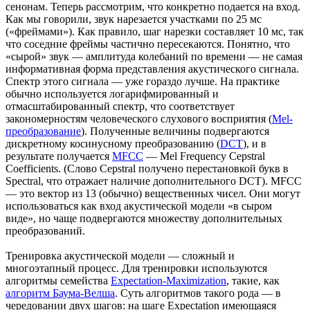
сенонам. Теперь рассмотрим, что конкретно подается на вход.
Как мы говорили, звук нарезается участками по 25 мс
(«фреймами»). Как правило, шаг нарезки составляет 10 мс, так
что соседние фреймы частично пересекаются. Понятно, что
«сырой» звук — амплитуда колебаний по времени — не самая
информативная форма представления акустического сигнала.
Спектр этого сигнала — уже гораздо лучше. На практике
обычно используется логарифмированный и
отмасштабированный спектр, что соответствует
закономерностям человеческого слухового восприятия (
Mel-
преобразование
). Полученные величины подвергаются
дискретному косинусному преобразованию (
DCT
), и в
результате получается
MFCC
— Mel Frequency Cepstral
Coefficients. (Слово Cepstral получено перестановкой букв в
Spectral, что отражает наличие дополнительного DCT). MFCC
— это вектор из 13 (обычно) вещественных чисел. Они могут
использоваться как вход акустической модели «в сыром
виде», но чаще подвергаются множеству дополнительных
преобразований.
Тренировка акустической модели — сложный и
многоэтапный процесс. Для тренировки используются
алгоритмы семейства
Expectation-Maximization
, такие, как
алгоритм Баума-Велша
. Суть алгоритмов такого рода — в
чередовании двух шагов: на шаге Expectation имеющаяся