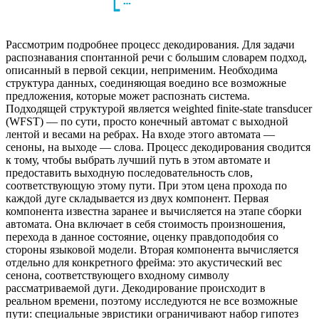
Рассмотрим подробнее процесс декодирования. Для задачи
распознавания спонтанной речи с большим словарем подход,
описанный в первой секции, неприменим. Необходима
структура данных, соединяющая воедино все возможные
предложения, которые может распознать система.
Подходящей структурой является weighted finite-state transducer
(WFST) — по сути, просто конечный автомат с выходной
лентой и весами на ребрах. На входе этого автомата —
сеноны, на выходе — слова. Процесс декодирования сводится
к тому, чтобы выбрать лучший путь в этом автомате и
предоставить выходную последовательность слов,
соответствующую этому пути. При этом цена прохода по
каждой дуге складывается из двух компонент. Первая
компонента известна заранее и вычисляется на этапе сборки
автомата. Она включает в себя стоимость произношения,
перехода в данное состояние, оценку правдоподобия со
стороны языковой модели. Вторая компонента вычисляется
отдельно для конкретного фрейма: это акустический вес
сенона, соответствующего входному символу
рассматриваемой дуги. Декодирование происходит в
реальном времени, поэтому исследуются не все возможные
пути: специальные эвристики ограничивают набор гипотез