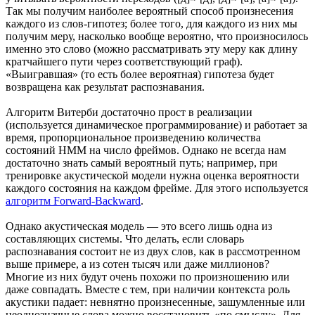
Так мы получим наиболее вероятный способ произнесения
каждого из слов-гипотез; более того, для каждого из них мы
получим меру, насколько вообще вероятно, что произносилось
именно это слово (можно рассматривать эту меру как длину
кратчайшего пути через соответствующий граф).
«Выигравшая» (то есть более вероятная) гипотеза будет
возвращена как результат распознавания.
Алгоритм Витерби достаточно прост в реализации
(используется динамическое программирование) и работает за
время, пропорциональное произведению количества
состояний HMM на число фреймов. Однако не всегда нам
достаточно знать самый вероятный путь; например, при
тренировке акустической модели нужна оценка вероятности
каждого состояния на каждом фрейме. Для этого используется
алгоритм Forward-Backward
.
Однако акустическая модель — это всего лишь одна из
составляющих системы. Что делать, если словарь
распознавания состоит не из двух слов, как в рассмотренном
выше примере, а из сотен тысяч или даже миллионов?
Многие из них будут очень похожи по произношению или
даже совпадать. Вместе с тем, при наличии контекста роль
акустики падает: невнятно произнесенные, зашумленные или
неоднозначные слова можно восстановить «по смыслу». Для