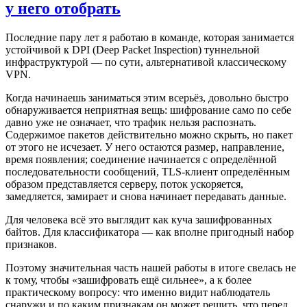
у него отобрать
Последние пару лет я работаю в команде, которая занимается
устойчивой к DPI (Deep Packet Inspection) туннельной
инфраструктурой — по сути, альтернативой классическому
VPN.
Когда начинаешь заниматься этим всерьёз, довольно быстро
обнаруживается неприятная вещь: шифрование само по себе
давно уже не означает, что трафик нельзя распознать.
Содержимое пакетов действительно можно скрыть, но пакет
от этого не исчезает. У него остаются размер, направление,
время появления; соединение начинается с определённой
последовательности сообщений, TLS-клиент определённым
образом представляется серверу, поток ускоряется,
замедляется, замирает и снова начинает передавать данные.
Для человека всё это выглядит как куча зашифрованных
байтов. Для классификатора — как вполне пригодный набор
признаков.
Поэтому значительная часть нашей работы в итоге свелась не
к тому, чтобы «зашифровать ещё сильнее», а к более
практическому вопросу: что именно видит наблюдатель
снаружи и по каким признакам он может решить, что перед