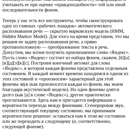
учитывать ее при оценке «правдоподобности» той или иной
последовательности фонем.
Теперь у нас есть все инструменты, чтобы сконструировать
одну из главных «рабочих лошадок» автоматического
распознавания речи — скрытую марковскую модель (HMM,
Hidden Markov Model). Для этого на время представим, что мы
решаем не задачу распознавания речи, а прямо
противоположную — преобразование текста в речь.
Допустим, мы хотим получить произношение слова «Яндекс».
Пусть слово «Яндекс» состоит из набора фонем, скажем, [й][а]
[н][д][э][к][с]. Построим конечный автомат для слова
«Яндекс», в котором каждая фонема представлена отдельным
состоянием. В каждый момент времени находимся в одном из
этих состояний и «произносим» характерный для этой
фонемы звук (как произносится каждая из фонем, мы знаем
благодаря акустической модели). Но одни фонемы длятся
долго (как [а] в слове «Яндекс»), другие практически
проглатываются. Здесь нам и пригодится информация о
вероятности перехода между фонемами. Сгенерировав звук,
соответствующий текущему состоянию, мы принимаем
вероятностное решение: оставаться нам в этом же состоянии
или же переходить к следующему (и, соответственно,
следующей фонеме).