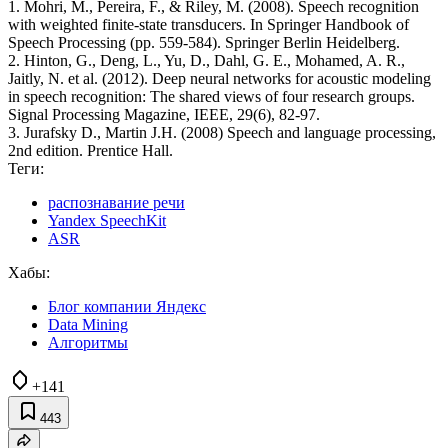
1. Mohri, M., Pereira, F., & Riley, M. (2008). Speech recognition
with weighted finite-state transducers. In Springer Handbook of
Speech Processing (pp. 559-584). Springer Berlin Heidelberg.
2. Hinton, G., Deng, L., Yu, D., Dahl, G. E., Mohamed, A. R.,
Jaitly, N. et al. (2012). Deep neural networks for acoustic modeling
in speech recognition: The shared views of four research groups.
Signal Processing Magazine, IEEE, 29(6), 82-97.
3. Jurafsky D., Martin J.H. (2008) Speech and language processing,
2nd edition. Prentice Hall.
Теги:
распознавание речи
Yandex SpeechKit
ASR
Хабы:
Блог компании Яндекс
Data Mining
Алгоритмы
+141
443