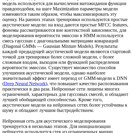
модель используется для вычисления матожидания функции
правдоподобия, на шаге Maximization параметры модели
изменяются таким образом, чтобы максимизировать эту
оценку. На ранних этапах тренировки используются простые
акустические модели: на вход даются простые MFCC features,
фонемы рассматриваются вне контекстной зависимости, для
моделирования вероятности эмиссии в HMM используется
смесь гауссиан с диагональными матрицами ковариаций
(Diagonal GMMs — Gaussian Mixture Models). Результаты
каждой предыдущей акустической модели являются стартовой
точкой для тренировки более сложной модели, с более
сложным входом, выходом или функцией распределения
вероятности эмиссии. Существует множество способов
улучшения акустической модели, однако наиболее
значительный эффект имеет переход от GMM-модели к DNN
(
Deep Neural Network
), что повышает качество распознавания
практически в два раза. Нейронные сети лишены многих
ограничений, характерных для гауссовых смесей, и обладают
лучшей обобщающей способностью. Кроме того,
акустические модели на нейронных сетях более устойчивы к
шуму и обладают лучшим быстродействием.
Нейронная сеть для акустического моделирования
тренируется в несколько этапов. Для инициализации
нейросети используется стек из ограниченных машин