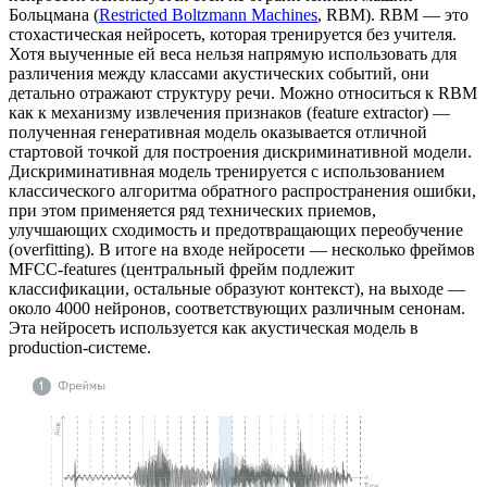
Больцмана (
Restricted Boltzmann Machines
, RBM). RBM — это
стохастическая нейросеть, которая тренируется без учителя.
Хотя выученные ей веса нельзя напрямую использовать для
различения между классами акустических событий, они
детально отражают структуру речи. Можно относиться к RBM
как к механизму извлечения признаков (feature extractor) —
полученная генеративная модель оказывается отличной
стартовой точкой для построения дискриминативной модели.
Дискриминативная модель тренируется с использованием
классического алгоритма обратного распространения ошибки,
при этом применяется ряд технических приемов,
улучшающих сходимость и предотвращающих переобучение
(overfitting). В итоге на входе нейросети — несколько фреймов
MFCC-features (центральный фрейм подлежит
классификации, остальные образуют контекст), на выходе —
около 4000 нейронов, соответствующих различным сенонам.
Эта нейросеть используется как акустическая модель в
production-системе.