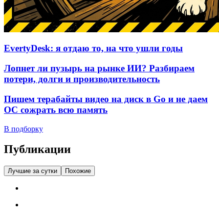
EvertyDesk: я отдаю то, на что ушли годы
Лопнет ли пузырь на рынке ИИ? Разбираем
потери, долги и производительность
Пишем терабайты видео на диск в Go и не даем
ОС сожрать всю память
В подборку
Публикации
Лучшие за сутки
Похожие