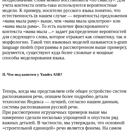
учета контекста опять-таки используются вероятностные
модели. К примеру, носителю русского языка понятно, что
естественность (в нашем случае — вероятность) предложения
«мама мыла раму» выше, чем «мама мыла циклотрон» или
«мама мыла рама». То есть наличие фиксированного
контекста «мама мыла ...» задает распределение вероятностей
для следующего слова, которое отражает как семантику, так и
морфологию. Такой тип языковых моделей называется n-gram
language models (триграммы в рассмотренном выше примере);
разумеется, существуют куда более сложные и мощные
способы моделирования языка.
II. Что под капотом у Yandex ASR?
Теперь, когда мы представляем себе общее устройство систем
распознавания речи, опишем более подробно детали
технологии Яндекса — лучшей, согласно нашим данным,
системы распознавания русской речи.
При рассмотрении игрушечных примеров выше мы
намеренно сделали несколько упрощений и опустили ряд
важных деталей. В частности, мы утверждали, что основной
«строительной единицей» речи является фонема. На самом