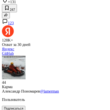
+131
247
123
128K+
Охват за 30 дней
Яндекс
GitHub
44
Карма
Александр Пономарев
@lamerman
Пользователь
Подписаться