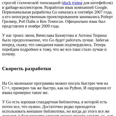
строгой статической типизацией (
duck typing
для интефейсов)
и garbage-коллектором. Разработан язык компанией Google.
Первоначальная разработка Go началась в сентябре 2007 года,
а его непосредственным проектированием занимались Роберт
Гризмер, Роб Пайк и Кен Томпсон. Официально язык был
представлен в ноябре 2009 года.
У нас троих: меня, Вячеслава Бахмутова и Антона Тюрина
было предположение, что Go будет работать лучше. Забегая
вперед, скажу, что ожидания наши подтвердились. Теперь
перейдем подробнее к тому, что же все-таки стало лучше и
почему.
Скорость разработки
На Go маленькие программы можно писать быстрее чем на
C++, примерно так же быстро, как на Python. И ощущения от
языка примерно такие же.
У Go есть хорошая стандартная библиотека, в которой есть
почти все, что нужно. Достаточно редко приходится
использовать внешние библиотеки, но когда до этого все же
доходит, в большинстве случаев можно просто сделать