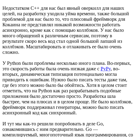
Недостатком C++ для нас был явный оверкилл для наших
целей, на разработку уходила уйма времени, также большой
проблемой для нас было то, что плюсовый фреймворк для
Кокаина не представлял никакой возможности работать
асинхронно, кроме как с помощью коллбэков. У нас было
много обращений к различным сервисам, поэтому в
результате скоро весь код стал одной большой лапшой из
коллбэков. Масштабировать и отлаживать ее было очень
сложно.
У Python были проблемы несколько иного плана. Во-первых,
это скорость работы была очень низкая даже с
PyPy
, во-
вторых, динамическая типизация потенциально могла
приводить к ошибкам. Нужно было писать тесты даже там,
где без этого можно было бы обойтись. Хотя в целом стоит
отметить, что на Python как раз разрабатывать подобные
приложения было достаточно просто. Разработка шла
быстрее, чем на плюсах и в целом проще. Не было коллбэков,
фреймворк поддерживал генераторы, можно было писать
асинхронный код как синхронный.
И тут мы как-то решили попробовать в деле Go,
ознакомившись с ним предварительно. Go —
компилируемый, многопоточный язык программирования, со