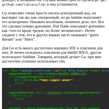
go get
, и она установится.
github.com/library/lib
Go позволяет очень просто писать асинхронный код, он
выглядит так же, как синхронный, но go runtime выполняет
его асинхронно. Никаких коллбэков, понятное дело, нет. Все
это сделано поверх goroutines. Роб Пайк описывает goroutines
как «что-то вроде тредов, но более легковесное». Нечто
сходное с тем, что в других языках часто называют “green
threads” или “fibers”.
Для Go есть много достаточно хороших IDE и плагинов для
них. Я лично пользуюсь плагином для IntelliJ IDEA, другие
используют Sublime. Товарищ, который делает Go, при мне
достаточно успешно использовал vim.