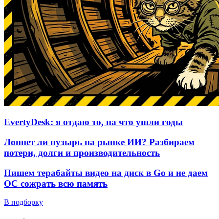
EvertyDesk: я отдаю то, на что ушли годы
Лопнет ли пузырь на рынке ИИ? Разбираем
потери, долги и производительность
Пишем терабайты видео на диск в Go и не даем
ОС сожрать всю память
В подборку