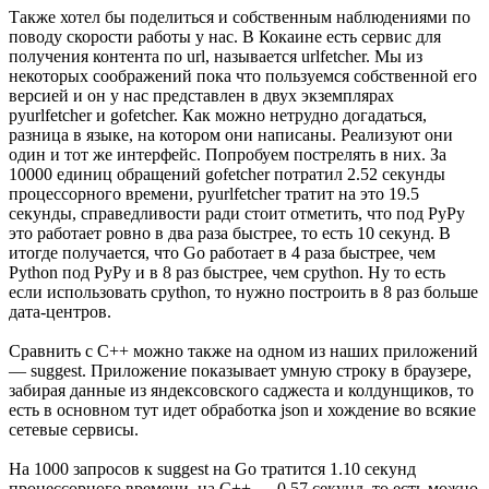
Также хотел бы поделиться и собственным наблюдениями по
поводу скорости работы у нас. В Кокаине есть сервис для
получения контента по url, называется urlfetcher. Мы из
некоторых соображений пока что пользуемся собственной его
версией и он у нас представлен в двух экземплярах
pyurlfetcher и gofetcher. Как можно нетрудно догадаться,
разница в языке, на котором они написаны. Реализуют они
один и тот же интерфейс. Попробуем пострелять в них. За
10000 единиц обращений gofetcher потратил 2.52 секунды
процессорного времени, pyurlfetcher тратит на это 19.5
секунды, справедливости ради стоит отметить, что под PyPy
это работает ровно в два раза быстрее, то есть 10 секунд. В
итогде получается, что Go работает в 4 раза быстрее, чем
Python под PyPy и в 8 раз быстрее, чем cpython. Ну то есть
если использовать cpython, то нужно построить в 8 раз больше
дата-центров.
Сравнить с C++ можно также на одном из наших приложений
— suggest. Приложение показывает умную строку в браузере,
забирая данные из яндексовского саджеста и колдунщиков, то
есть в основном тут идет обработка json и хождение во всякие
сетевые сервисы.
На 1000 запросов к suggest на Go тратится 1.10 секунд
процессорного времени, на C++ — 0.57 секунд, то есть можно