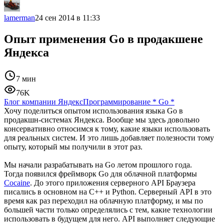
lamerman
24 сен 2014 в 11:33
Опыт применения Go в продакшене
Яндекса
7 мин
76K
Блог компании Яндекс
Программирование
*
Go
*
Хочу поделиться опытом использования языка Go в
продакшн-системах Яндекса. Вообще мы здесь довольно
консервативно относимся к тому, какие языки использовать
для реальных систем. И это лишь добавляет полезности тому
опыту, который мы получили в этот раз.
Мы начали разрабатывать на Go летом прошлого года.
Тогда появился фреймворк Go для облачной платформы
Cocaine
. До этого приложения серверного API Браузера
писались в основном на C++ и Python. Серверный API в это
время как раз переходил на облачную платформу, и мы по
большей части только определялись с тем, какие технологии
использовать в будущем для него. API выполняет следующие