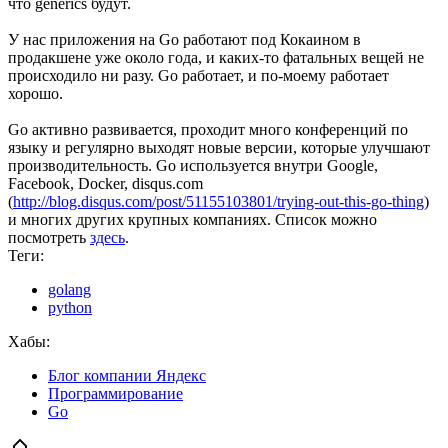
что generics будут.
У нас приложения на Go работают под Кокаином в
продакшене уже около года, и каких-то фатальных вещей не
происходило ни разу. Go работает, и по-моему работает
хорошо.
Go активно развивается, проходит много конференций по
языку и регулярно выходят новые версии, которые улучшают
производительность. Go используется внутри Google,
Facebook, Docker, disqus.com
(
http://blog.disqus.com/post/51155103801/trying-out-this-go-thing
)
и многих других крупных компаниях. Список можно
посмотреть
здесь
.
Теги:
golang
python
Хабы:
Блог компании Яндекс
Программирование
Go