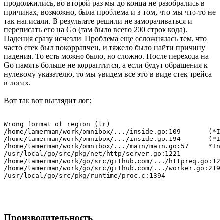
продолжились, во второй раз мы до конца не разобрались в
причинах, возможно, была проблема и в том, что мы что-то не
так написали. В результате решили не заморачиваться и
переписать его на Go (там было всего 200 строк кода).
Падения сразу исчезли. Проблема еще осложнялась тем, что
часто стек был покоррапчен, и тяжело было найти причину
падения. То есть можно было, но сложно. После перехода на
Go память больше не корраптится, а если будут обращения к
нулевому указателю, то мы увидем все это в виде стек трейса
в логах.
Вот так вот выглядит лог:
Wrong format of region (lr)

/home/lamerman/work/omnibox/.../inside.go:109       (*I
/home/lamerman/work/omnibox/.../inside.go:194       (*I
/home/lamerman/work/omnibox/.../main/main.go:57     *In
/usr/local/go/src/pkg/net/http/server.go:1221          
/home/lamerman/work/go/src/github.com/.../httpreq.go:12
/home/lamerman/work/go/src/github.com/.../worker.go:219
Производительность