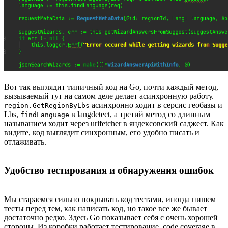
Вот так выглядит типичный код на Go, почти каждый метод,
вызываемый тут на самом деле делает асинхронную работу.
асинхронно ходит в серсис геобазы и
region.GetRegionByLbs
Lbs,
в langdetect, а третий метод со длинным
findLanguage
называнием ходит через urlfetcher в яндексовский саджест. Как
видите, код выглядит синхронным, его удобно писать и
отлаживать.
Удобство тестирования и обнаружения ошибок
Мы стараемся сильно покрывать код тестами, иногда пишем
тесты перед тем, как написать код, но такое все же бывает
достаточно редко. Здесь Go показывает себя с очень хорошей
стороны. Из коробки работает тестирование, code coverage в