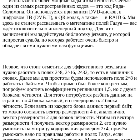
— использовать более мощные коды избыточности. Сейчас
один из самых распространённых кодов — это код Рида-
Соломона. Он используется при записи DVD-дисков, в
цифровом ТВ (DVB-T), в QR-кодах, а также — в RAID 6. Мы
здесь не станем рассказывать о математике полей Галуа — вас
ждёт исключительно инженерный подход. Для всех
вычислений мы задействуем библиотеку jerasure, у которой
непростая судьба, но которая работает очень быстро и
обладает всеми нужными нам функциями.
Первое, что стоит отметить: для эффективного результата
нужно работать в полях 2^8, 2^16, 2^32, то есть в машинных
словах. Далее мы для простоты будем использовать поле 2^8 и
работать с байтами. Чтобы пример был более конкретным,
попробуем достичь коэффициента репликации 1,5, но с двумя
блоками чётности. Для этого потребуется разбить данные на
страйпы по 4 блока каждый, и сгенерировать 2 блока
чётности. Если взять из каждого блока данных первый байт,
то можно составить вектор размерности 4 и, аналогично,
вектор размерности 2 для блоков чётности. Чтобы из вектора
размерности 4 получить вектор размерности 2, его нужно
умножить на матрицу кодирования размером 2х4, причём
умножать надо по правилам работы в полях Галуа, если
смотреть с инженерной точки зрения. Матрица, которая нам