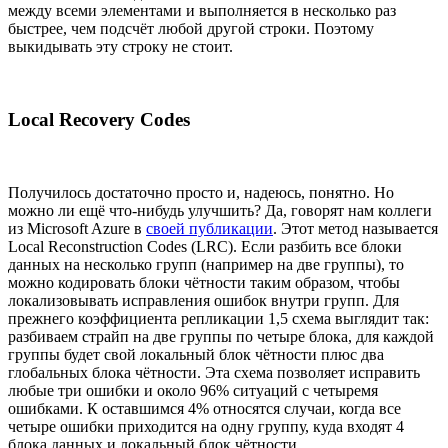
между всеми элементами и выполняется в несколько раз
быстрее, чем подсчёт любой другой строки. Поэтому
выкидывать эту строку не стоит.
Local Recovery Codes
Получилось достаточно просто и, надеюсь, понятно. Но
можно ли ещё что-нибудь улучшить? Да, говорят нам коллеги
из Microsoft Azure в
своей публикации
. Этот метод называется
Local Reconstruction Codes (LRC). Если разбить все блоки
данных на несколько групп (например на две группы), то
можно кодировать блоки чётности таким образом, чтобы
локализовывать исправления ошибок внутри групп. Для
прежнего коэффициента репликации 1,5 схема выглядит так:
разбиваем страйп на две группы по четыре блока, для каждой
группы будет свой локальный блок чётности плюс два
глобальных блока чётности. Эта схема позволяет исправить
любые три ошибки и около 96% ситуаций с четыремя
ошибками. К оставшимся 4% относятся случаи, когда все
четыре ошибки приходится на одну группу, куда входят 4
блока данных и локальный блок чётности.