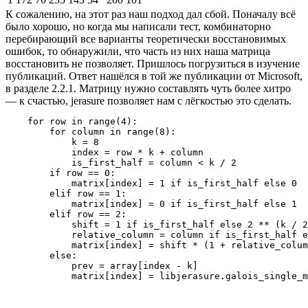
К сожалению, на этот раз наш подход дал сбой. Поначалу всё
было хорошо, но когда мы написали тест, комбинаторно
перебирающий все варианты теоретически восстановимых
ошибок, то обнаружили, что часть из них наша матрица
восстановить не позволяет. Пришлось погрузиться в изучение
публикаций. Ответ нашёлся в той же публикации от Microsoft,
в разделе 2.2.1. Матрицу нужно составлять чуть более хитро
— к счастью, jerasure позволяет нам с лёгкостью это сделать.
    for row in range(4):

        for column in range(8):

            k = 8

            index = row * k + column

            is_first_half = column < k / 2

        if row == 0:

            matrix[index] = 1 if is_first_half else 0

        elif row == 1:

            matrix[index] = 0 if is_first_half else 1

        elif row == 2:

            shift = 1 if is_first_half else 2 ** (k / 2
            relative_column = column if is_first_half e
            matrix[index] = shift * (1 + relative_colum
        else:

            prev = array[index - k]

            matrix[index] = libjerasure.galois_single_m