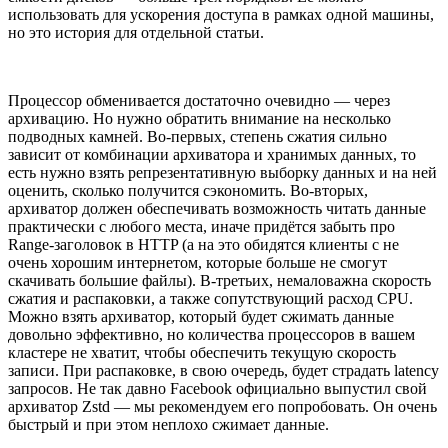
использовать для ускорения доступа в рамках одной машины,
но это история для отдельной статьи.
Процессор обменивается достаточно очевидно — через
архивацию. Но нужно обратить внимание на несколько
подводных камней. Во-первых, степень сжатия сильно
зависит от комбинации архиватора и хранимых данных, то
есть нужно взять репрезентативную выборку данных и на ней
оценить, сколько получится сэкономить. Во-вторых,
архиватор должен обеспечивать возможность читать данные
практически с любого места, иначе придётся забыть про
Range-заголовок в HTTP (а на это обидятся клиенты с не
очень хорошим интернетом, которые больше не смогут
скачивать большие файлы). В-третьих, немаловажна скорость
сжатия и распаковки, а также сопутствующий расход CPU.
Можно взять архиватор, который будет сжимать данные
довольно эффективно, но количества процессоров в вашем
кластере не хватит, чтобы обеспечить текущую скорость
записи. При распаковке, в свою очередь, будет страдать latency
запросов. Не так давно Facebook официально выпустил свой
архиватор Zstd — мы рекомендуем его попробовать. Он очень
быстрый и при этом неплохо сжимает данные.