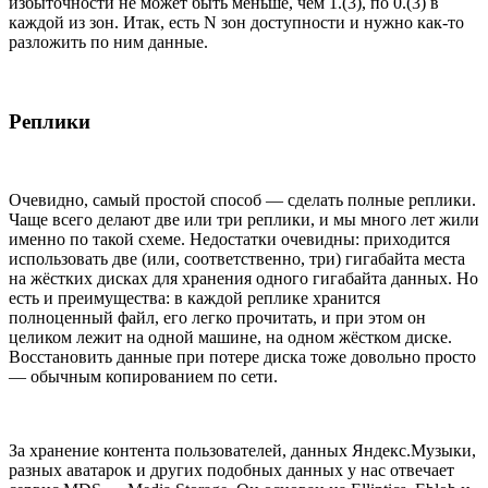
избыточности не может быть меньше, чем 1.(3), по 0.(3) в
каждой из зон. Итак, есть N зон доступности и нужно как-то
разложить по ним данные.
Реплики
Очевидно, самый простой способ — сделать полные реплики.
Чаще всего делают две или три реплики, и мы много лет жили
именно по такой схеме. Недостатки очевидны: приходится
использовать две (или, соответственно, три) гигабайта места
на жёстких дисках для хранения одного гигабайта данных. Но
есть и преимущества: в каждой реплике хранится
полноценный файл, его легко прочитать, и при этом он
целиком лежит на одной машине, на одном жёстком диске.
Восстановить данные при потере диска тоже довольно просто
— обычным копированием по сети.
За хранение контента пользователей, данных Яндекс.Музыки,
разных аватарок и других подобных данных у нас отвечает