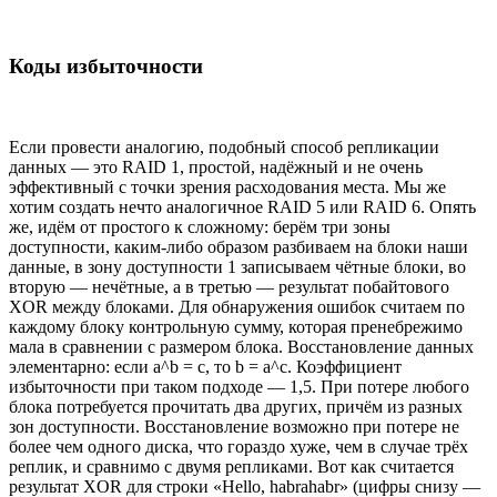
Коды избыточности
Если провести аналогию, подобный способ репликации
данных — это RAID 1, простой, надёжный и не очень
эффективный с точки зрения расходования места. Мы же
хотим создать нечто аналогичное RAID 5 или RAID 6. Опять
же, идём от простого к сложному: берём три зоны
доступности, каким-либо образом разбиваем на блоки наши
данные, в зону доступности 1 записываем чётные блоки, во
вторую — нечётные, а в третью — результат побайтового
XOR между блоками. Для обнаружения ошибок считаем по
каждому блоку контрольную сумму, которая пренебрежимо
мала в сравнении с размером блока. Восстановление данных
элементарно: если a^b = c, то b = a^c. Коэффициент
избыточности при таком подходе — 1,5. При потере любого
блока потребуется прочитать два других, причём из разных
зон доступности. Восстановление возможно при потере не
более чем одного диска, что гораздо хуже, чем в случае трёх
реплик, и сравнимо с двумя репликами. Вот как считается
результат XOR для строки «Hello, habrahabr» (цифры снизу —