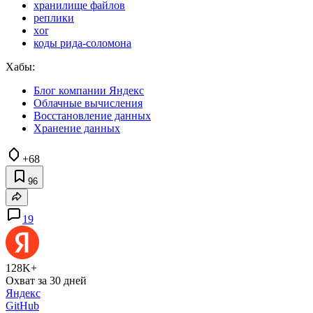
хранилище файлов
реплики
xor
коды рида-соломона
Хабы:
Блог компании Яндекс
Облачные вычисления
Восстановление данных
Хранение данных
+68
96
19
128K+
Охват за 30 дней
Яндекс
GitHub