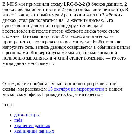
В MDS мы применили схему LRC-8-2-2 (8 блоков данных, 2
блока локальной чётности и 2 блока глобальной чётности). В
итоге 1 капл, который имел 2 реплики и жил на 2 жёстких
дисках, стал располагаться на 12 жёстких дисках. Это
существенно усложнило процедуру чтения, да и
восстановление после потери жёсткого диска тоже стало
сложнее. Зато мы получили 25% экономии дискового
пространства, что перевесило все минусы. Чтобы меньше
нагружать сеть, запись данных совершается в обычные каплы
с репликами. Конвертируем же мы их, только когда они
полностью заполнятся и чтений станет поменьше — то есть
когда данные «остынут».
О том, какие проблемы у нас возникли при реализации
схемы, мы расскажем
15 октября на мероприятии
в нашем
московском офисе. Приходите, будет интересно!
Теги:
дата-центры
mds
хранение данных
хранилища данных