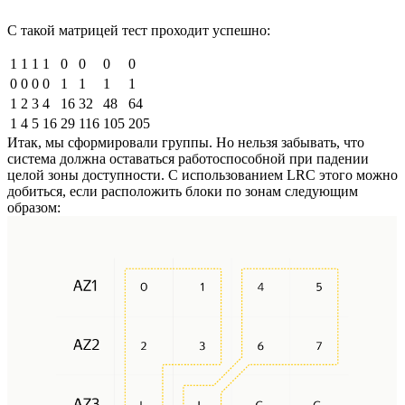
С такой матрицей тест проходит успешно:
1
1
1
1
0
0
0
0
0
0
0
0
1
1
1
1
1
2
3
4
16
32
48
64
1
4
5
16
29
116
105
205
Итак, мы сформировали группы. Но нельзя забывать, что
система должна оставаться работоспособной при падении
целой зоны доступности. С использованием LRC этого можно
добиться, если расположить блоки по зонам следующим
образом: