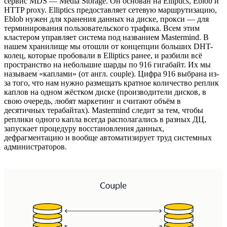
сервис MDS — Media Storage. Он основан на Elliptics, Eblob и
HTTP proxy. Elliptics предоставляет сетевую маршрутизацию,
Eblob нужен для хранения данных на диске, прокси — для
терминирования пользовательского трафика. Всем этим
кластером управляет система под названием Mastermind. В
нашем хранилище мы отошли от концепции больших DHT-
колец, которые пробовали в Elliptics ранее, и разбили всё
пространство на небольшие шарды по 916 гигабайт. Их мы
называем «каплами» (от англ. couple). Цифра 916 выбрана из-
за того, что нам нужно размещать кратное количество реплик
каплов на одном жёстком диске (производители дисков, в
свою очередь, любят маркетинг и считают объём в
десятичных терабайтах). Mastermind следит за тем, чтобы
реплики одного капла всегда располагались в разных ДЦ,
запускает процедуру восстановления данных,
дефрагментацию и вообще автоматизирует труд системных
администраторов.