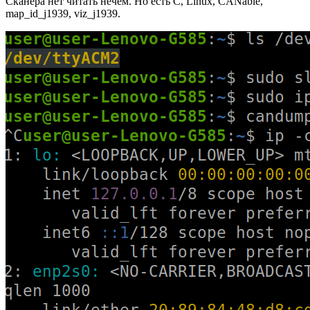
Сканера нет читать нечем. Но есть C, Linux, CANable,
map_id_j1939, viz_j1939.