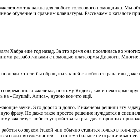
с «железом» так важна для любого голосового помощника. Мы об
нное обучение и сравним клавиатуры. Расскажем о каталоге пр
елям Хабра ещё год назад. За это время она поселилась во мног
нними разработчиками с помощью платформы Диалоги. Многие п
 люди хотели бы обращаться к ней с любого экрана или даже не 
го современного «железа», поэтому Яндекс, как и некоторые дру
ь на «Слушай, Алиса», нужно кое-что ещё.
ружающие звуки. Это дорого и долго. Инженеры решили эту задач
ную фразу. Но даже такое простое решение нуждается в специал
ному «железу» любого устройства закрыт для сторонних прилож
 работы со звуком (такой чип обычно ставится только в топ-верс
ься своих возможностей — система больше не ограничивает её. 