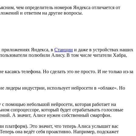
ъясним, чем определитель номеров Яндекса отличается от
иложений и ответим на другие вопросы.
их приложениях Яндекса, в
Станции
и даже в устройствах наших
ользователи полюбили Алису. В том числе читатели Хабра,
касаясь телефона. Но сделать это не просто. И не только из-за
гие лидеры индустрии, использует нейросети в «облаке». Но
у с помощью небольшой нейросети, которая работает на
ьном сопроцессоре, который будет отрабатывать голосовые
ений. А значит, Алисе нужен собственный смартфон.
ии платформ). Это значит, что теперь Алиса услышит вас
Теперь она ведёт себя проактивно. Например, подскажет