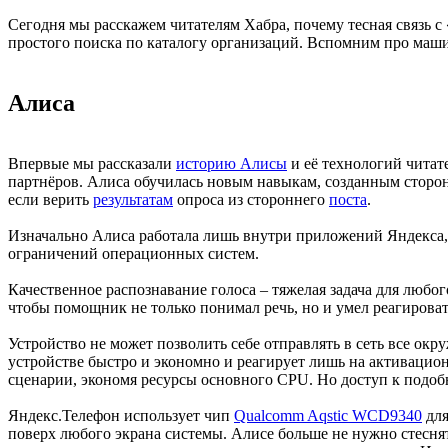
Сегодня мы расскажем читателям Хабра, почему тесная связь 
простого поиска по каталогу организаций. Вспомним про маши
Алиса
Впервые мы рассказали
историю Алисы
и её технологий читат
партнёров. Алиса обучилась новым навыкам, созданным сторо
если верить
результатам
опроса из стороннего
поста
.
Изначально Алиса работала лишь внутри приложений Яндекса, но
ограничений операционных систем.
Качественное распознавание голоса – тяжелая задача для любо
чтобы помощник не только понимал речь, но и умел реагироват
Устройство не может позволить себе отправлять в сеть все ок
устройстве быстро и экономно и реагирует лишь на активацион
сценарии, экономя ресурсы основного CPU. Но доступ к подоб
Яндекс.Телефон использует чип
Qualcomm Aqstic WCD9340
для
поверх любого экрана системы. Алисе больше не нужно стеснят