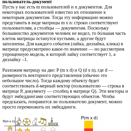
пользователь-документ
Пусть у нас есть m пользователей и n документов. Для
некоторых пользователей известно их отношение к
некоторым документам. Тогда эту информацию можно
представить в виде матрицы m x n: строки соответствуют
пользователям, а столбцы — документам. Поскольку
большинство документов человек не видел, то бо́льшая часть
клеток матрицы останутся пустыми, а другие будут
заполнены. Для каждого события (лайка, дизлайка, клика) в
матрице предусмотрено какое-то значение — но рассмотрим
упрощенную модель, в которой лайку соответствует 1, а
дизлайку –1.
Разложим матрицу на две: P (m x d) и Q (d x n), где d —
размерность векторного представления (обычно это
небольшое число). Тогда каждому объекту будет
соответствовать d-мерный вектор (пользователю — строка в
матрице P, документу — столбец в матрице Q). Эти векторы и
будут эмбеддингами соответствующих объектов. Чтобы
предсказать, понравится ли пользователю документ, можно
просто перемножить их эмбеддинги.