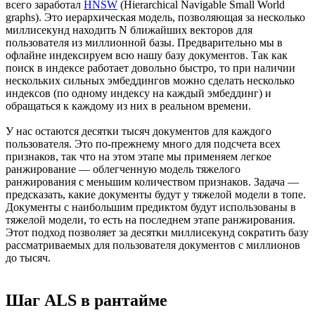
всего заработал
HNSW
(Hierarchical Navigable Small World
graphs). Это иерархическая модель, позволяющая за несколько
миллисекунд находить N ближайших векторов для
пользователя из миллионной базы. Предварительно мы в
офлайне индексируем всю нашу базу документов. Так как
поиск в индексе работает довольно быстро, то при наличии
нескольких сильных эмбеддингов можно сделать несколько
индексов (по одному индексу на каждый эмбеддинг) и
обращаться к каждому из них в реальном времени.
У нас остаются десятки тысяч документов для каждого
пользователя. Это по-прежнему много для подсчета всех
признаков, так что на этом этапе мы применяем легкое
ранжирование — облегченную модель тяжелого
ранжирования с меньшим количеством признаков. Задача —
предсказать, какие документы будут у тяжелой модели в топе.
Документы с наибольшим предиктом будут использованы в
тяжелой модели, то есть на последнем этапе ранжирования.
Этот подход позволяет за десятки миллисекунд сократить базу
рассматриваемых для пользователя документов с миллионов
до тысяч.
Шаг ALS в рантайме