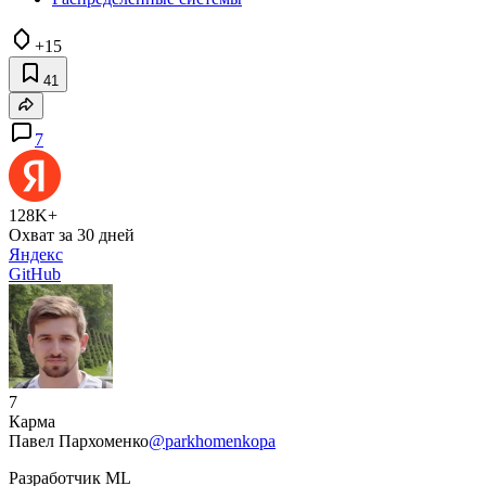
+15
41
7
128K+
Охват за 30 дней
Яндекс
GitHub
7
Карма
Павел Пархоменко
@parkhomenkopa
Разработчик ML