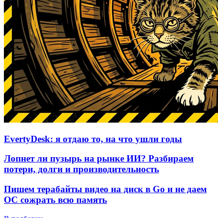
EvertyDesk: я отдаю то, на что ушли годы
Лопнет ли пузырь на рынке ИИ? Разбираем
потери, долги и производительность
Пишем терабайты видео на диск в Go и не даем
ОС сожрать всю память