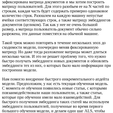
зафиксирована матрица документов и мы хотим построить
матрицу пользователей. Для этого разобьем ее на N частей по
строкам, каждая часть будет содержать примерно одинаковое
количество строк. Разошлем на каждую машину непустые
ячейки соответствующих строк, а также матрицу эмбеддингов
документов (целиком). Так как у нее не очень большой
размер, а матрица пользователь-документ обычно сильно
разрежена, эти данные поместятся на обычной машине.
Такой трюк можно повторять в течение нескольких эпох до
сходимости модели, поочередно меняя фиксированную
матрицу. Но даже тогда разложение матрицы может длиться
несколько часов. И это не решает проблему того, что нужно
быстро получать эмбеддинги новых документов и обновлять
эмбеддинги тех из них, о которых было мало информации при
построении модели.
Нам помогло внедрение быстрого инкрементального апдейта
модели. Предположим, у нас есть текущая обученная модель.
С момента ее обучения появились новые статьи, с которыми
повзаимодействовали наши пользователи, а также статьи,
которые при обучении имели мало взаимодействий. Для
быстрого получения эмбеддинга таких статей мы используем
эмбеддинги пользователей, полученные во время первого
большого обучения модели, и делаем один шаг ALS, чтобы