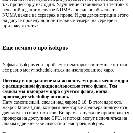
т.к. процессор у нас один. Улучшение стабильности тестовых
решений в данном случае NUMA-конфиг не объясняет.
NUMA важна на серверах в проде. И для демонстрации этого
на досуге проведу дополнительные замеры на сервере и
приложу к статье
Еще немного про isolcpus
У флага isolcpus есть проблема: некоторые системные потоки
все равно могут schedule'иться на изолированное ядро.
Поэтому в продакшене мы используем пропатченное ядро
с расширенной функциональностью этого флага. Тем
самым мы выбираем ядро с учетом флага, когда
происходит scheduling потоков.
Патч самописный, сделан над ядром 3.18. В этом ядре есть
макрос kthread_run, которым некоторые драйвера пользуются
для запуска своих потоков. Во время запуска не производится
проверка на доступные CPU, и потоки могут исполняться на
любом ядре вне зависимости от настроек isolcpus.