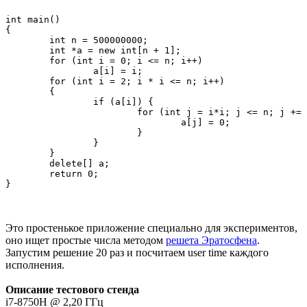
int main()

{

	int n = 500000000;

	int *a = new int[n + 1];

	for (int i = 0; i <= n; i++)

		a[i] = i;

	for (int i = 2; i * i <= n; i++)

	{

		if (a[i]) {

			for (int j = i*i; j <= n; j += i) {

				a[j] = 0;

			}

		}		

	}

	delete[] a;

	return 0;

}
Это простенькое приложение специально для экспериментов,
оно ищет простые числа методом
решета Эратосфена
.
Запустим решение 20 раз и посчитаем user time каждого
исполнения.
Описание тестового стенда
i7-8750H @ 2,20 ГГц