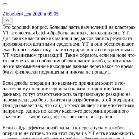
Zlobober
4 дек 2020 в 09:05
Это хороший вопрос. Б
о
льшая часть вычислений на кластерах
YT это честная batch-обработка данных, находящихся в YT.
Для таких классических мапов и редьюсов запись результата
производится штатными средствами YT, а они обеспечивают
exactly-once семантику, т.к. интегрированны со встроенным в
YT механизмом транзакций. Таким образом, если на ноде что-
то сломается до сообщения об окончании джоба, записанные,
но не закоммиченные выходные данные через какое-то время
будут физически подчищены и никуда не попадут.
Если джобы операции по каким-то причинам ходит в по-
настоящему внешние сервисы (скажем, сторонние базы
данных), то тут ответственность за правильную реакцию на
перезапуски джобов ложится на разработчика этой операции.
Иногда бывает так, что сайд-эффект является идемпотентным,
например, запись по ключу какого-то детерминированного
значения — такой сайд-эффект ретраить не страшно.
Если сайд-эффекты неизбежны, а к перезапускам джобов
операция не готова, то на этот случай в YT есть возможность
заказать тот или иной режим работы «без перезапусков»: