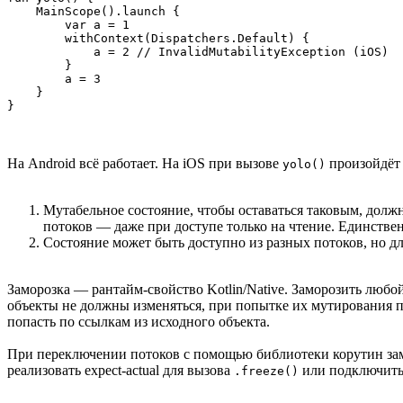
    MainScope().launch {

        var a = 1

        withContext(Dispatchers.Default) {

            a = 2 // InvalidMutabilityException (iOS)

        }

        a = 3

    }

}
На Android всё работает. На iOS при вызове
произойдёт 
yolo()
Мутабельное состояние, чтобы оставаться таковым, долж
потоков — даже при доступе только на чтение. Единств
Состояние может быть доступно из разных потоков, но д
Заморозка — рантайм-свойство Kotlin/Native. Заморозить люб
объекты не должны изменяться, при попытке их мутирования 
попасть по ссылкам из исходного объекта.
При переключении потоков с помощью библиотеки корутин замо
реализовать expect-actual для вызова
или подключить
.freeze()