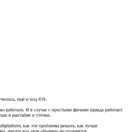
училось, ещё и под iOS.
ово работать. И в случае с простыми фичами правда работает.
еши в рантайме и утечки.
tiplatform, как эти проблемы решать, как лучше
вы, писать код «как обычно» не получится.