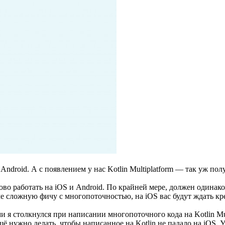
ndroid. А с появлением у нас Kotlin Multiplatform — так уж пол
аково работать на iOS и Android. По крайней мере, должен одинак
ме сложную фичу с многопоточностью, на iOS вас будут ждать кр
и я столкнулся при написании многопоточного кода на Kotlin Mul
 нужно делать, чтобы написанное на Kotlin не падало на iOS. У