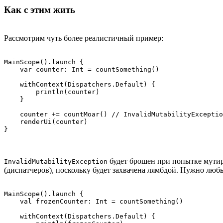
Как с этим жить
Рассмотрим чуть более реалистичный пример:
MainScope().launch {

    var counter: Int = countSomething()

    withContext(Dispatchers.Default) {

        println(counter)

    }

    counter += countMoar() // InvalidMutabilityExceptio
    renderUi(counter)

}
будет брошен при попытке мути
InvalidMutabilityException
(диспатчеров), поскольку будет захвачена лямбдой. Нужно лю
MainScope().launch {

    val frozenCounter: Int = countSomething()

    withContext(Dispatchers.Default) {
