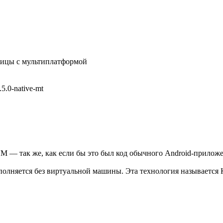
ницы с мультиплатформой
5.0-native-mt
M — так же, как если бы это был код обычного Android-приложен
лняется без виртуальной машины. Эта технология называется Kotl