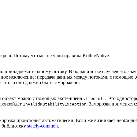
креш. Потому что мы не учли правила Kotlin/Native:
но принадлежать одному потоку. В большинстве случаев это зна
енное исключение: передача данных между потоками с помощью
D
ля этого оно должно быть заморожено.
ой объект можно с помощью экстеншена
. Это одностор
.freeze()
произойдёт
. Заморозка применяетс
InvalidMutabilityException
розка происходит автоматически. Если же возникает необходим
 библиотеку
stately-common
.