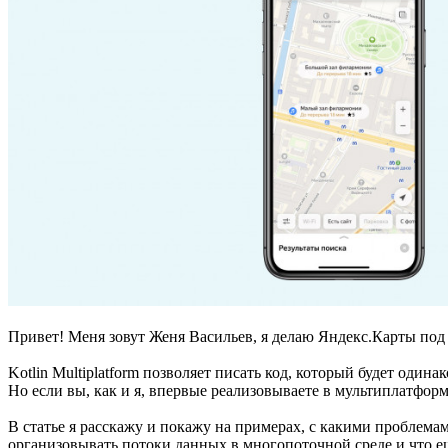
Привет! Меня зовут Женя Васильев, я делаю Яндекс.Карты под A
Kotlin Multiplatform позволяет писать код, который будет один
Но если вы, как и я, впервые реализовываете в мультиплатфор
В статье я расскажу и покажу на примерах, с какими проблемам
организовывать потоки данных в многопоточной среде и что ещё