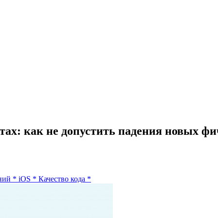
тах: как не допустить падения новых фи
ний
*
iOS
*
Качество кода
*