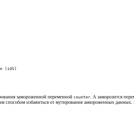
n (iOS)

рования замороженной переменной
. А заморозится пер
counter
бым способом избавиться от мутирования замороженных данных. 