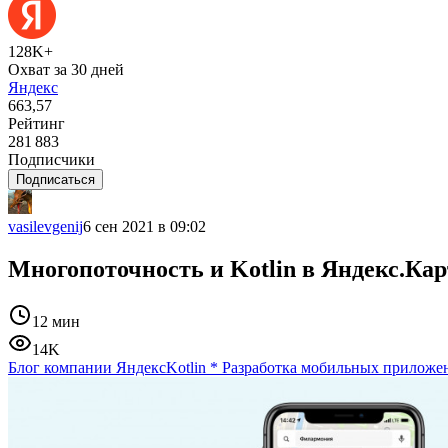
128K+
Охват за 30 дней
Яндекс
663,57
Рейтинг
281 883
Подписчики
Подписаться
vasilevgenij
6 сен 2021 в 09:02
Многопоточность и Kotlin в Яндекс.Кар
12 мин
14K
Блог компании Яндекс
Kotlin
*
Разработка мобильных приложе