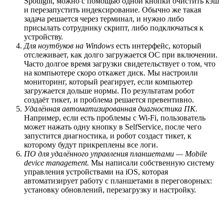
Spotlight, можно с помощью одной кнопки очистить кэш
и перезапустить индексирование. Обычно же такая
задача решается через терминал, и нужно либо
присылать сотруднику скрипт, либо подключаться к
устройству.
Для ноутбуков на Windows
есть интерфейс, который
отслеживает, как долго загружается ОС при включении.
Часто долгое время загрузки свидетельствует о том, что
на компьютере скоро откажет диск. Мы настроили
мониторинг, который реагирует, если компьютер
загружается дольше нормы. По результатам робот
создаёт тикет, и проблема решается превентивно.
Удалённая автоматизированная диагностика ПК.
Например, если есть проблемы с Wi-Fi, пользователь
может нажать одну кнопку в SelfService, после чего
запустится диагностика, и робот создаст тикет, к
которому будут прикреплены все логи.
ПО для удалённого управления планшетами — Mobile
device management.
Мы написали собственную систему
управления устройствами на iOS, которая
автоматизирует работу с планшетами в переговорных:
установку обновлений, перезагрузку и настройку.