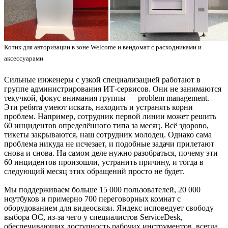
Котик для авторизации в зоне Welcome и вендомат с расходниками и
аксессуарами
Сильные инженеры с узкой специализацией работают в
группе администрирования ИТ-сервисов. Они не занимаются
текучкой, фокус внимания группы — problem management.
Эти ребята умеют искать, находить и устранять корни
проблем. Например, сотрудник первой линии может решить
60 инцидентов определённого типа за месяц. Всё здорово,
тикеты закрываются, наш сотрудник молодец. Однако сама
проблема никуда не исчезает, и подобные задачи прилетают
снова и снова. На самом деле нужно разобраться, почему эти
60 инцидентов произошли, устранить причину, и тогда в
следующий месяц этих обращений просто не будет.
Мы поддерживаем больше 15 000 пользователей, 20 000
ноутбуков и примерно 700 переговорных комнат с
оборудованием для видеосвязи. Яндекс исповедует свободу
выбора ОС, из-за чего у специалистов ServiceDesk,
обеспечивающих доступность рабочих инструментов, всегда