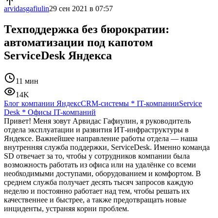
arvidasgafiulin
29 сен 2021 в 07:57
Техподдержка без бюрократии:
автоматизации под капотом
ServiceDesk Яндекса
11 мин
14K
Блог компании Яндекс
CRM-системы
*
IT-компании
Service
Desk
*
Офисы IT-компаний
Привет! Меня зовут Арвидас Гафиулин, я руководитель
отдела эксплуатации и развития ИТ-инфраструктуры в
Яндексе. Важнейшее направление работы отдела — наша
внутренняя служба поддержки, ServiceDesk. Именно команда
SD отвечает за то, чтобы у сотрудников компании была
возможность работать из офиса или на удалёнке со всеми
необходимыми доступами, оборудованием и комфортом. В
среднем служба получает десять тысяч запросов каждую
неделю и постоянно работает над тем, чтобы решать их
качественнее и быстрее, а также предотвращать новые
инциденты, устраняя корни проблем.