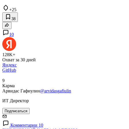
+25
38
10
128K+
Охват за 30 дней
Яндекс
GitHub
9
Карма
Арвидас Гафиулин
@arvidasgafiulin
ИТ Директор
Подписаться
Комментарии 10