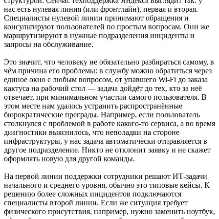
структурой. Сейчас техподдержка Яндекса выглядит так: у
нас есть нулевая линия (или фронтлайн), первая и вторая.
Специалисты нулевой линии принимают обращения и
консультируют пользователей по простым вопросам. Они же
маршрутизируют в нужные подразделения инциденты и
запросы на обслуживание.
Это значит, что человеку не обязательно разбираться самому, в
чём причина его проблемы: в службу можно обратиться через
единое окно с любым вопросом, от упавшего Wi-Fi до заказа
кактуса на рабочий стол — задача дойдёт до тех, кто за неё
отвечает, при минимальном участии самого пользователя. В
этом месте нам удалось устранить распространённые
бюрократические преграды. Например, если пользователь
столкнулся с проблемой в работе какого-то сервиса, а во время
диагностики выяснилось, что неполадки на стороне
инфраструктуры, у нас задача автоматически отправляется в
другое подразделение. Никто не отклонит заявку и не скажет
оформлять новую для другой команды.
На первой линии поддержки сотрудники решают ИТ-задачи
начального и среднего уровня, обычно это типовые кейсы. К
решению более сложных инцидентов подключаются
специалисты второй линии. Если же ситуация требует
физического присутствия, например, нужно заменить ноутбук,