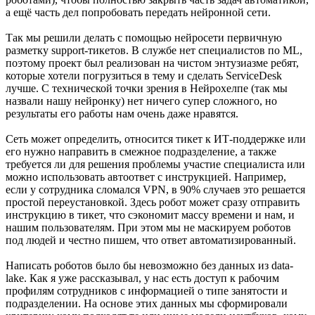
а ещё часть дел попробовать передать нейронной сети.
Так мы решили делать с помощью нейросети первичную
разметку support-тикетов. В службе нет специалистов по ML,
поэтому проект был реализован на чистом энтузиазме ребят,
которые хотели погрузиться в тему и сделать ServiceDesk
лучше. С технической точки зрения в Нейрохелпе (так мы
назвали нашу нейронку) нет ничего супер сложного, но
результаты его работы нам очень даже нравятся.
Сеть может определить, относится тикет к ИТ-поддержке или
его нужно направить в смежное подразделение, а также
требуется ли для решения проблемы участие специалиста или
можно использовать автоответ с инструкцией. Например,
если у сотрудника сломался VPN, в 90% случаев это решается
простой переустановкой. Здесь робот может сразу отправить
инструкцию в тикет, что сэкономит массу времени и нам, и
нашим пользователям. При этом мы не маскируем роботов
под людей и честно пишем, что ответ автоматизированный.
Написать роботов было бы невозможно без данных из data-
lake. Как я уже рассказывал, у нас есть доступ к рабочим
профилям сотрудников с информацией о типе занятости и
подразделении. На основе этих данных мы сформировали