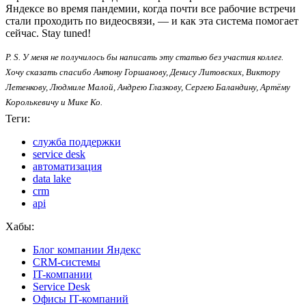
Яндексе во время пандемии, когда почти все рабочие встречи
стали проходить по видеосвязи, — и как эта система помогает
сейчас. Stay tuned!
P. S. У меня не получилось бы написать эту статью без участия коллег.
Хочу сказать спасибо Антону Горшанову, Денису Литовских, Виктору
Летенкову, Людмиле Малой, Андрею Глазкову, Сергею Баландину, Артёму
Королькевичу и Мике Ко.
Теги:
служба поддержки
service desk
автоматизация
data lake
crm
api
Хабы:
Блог компании Яндекс
CRM-системы
IT-компании
Service Desk
Офисы IT-компаний