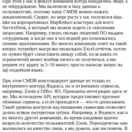
При этом у нас в фокусе внимания всегда находились люди, а
не оборудование. Мы включили в базу данные о
пользователях, поэтому нашу CMDB можно назвать
неканоничной. Скорее, по мере роста у нас получился data-
lake на корпоративных MapReduce-кластерах для всего
ServiceDesk, в который мы можем ходить со сквозными
запросами. Например, узнать сколько лицензий ПО выдано
сотрудникам, и когда они в последний раз пользовались
своими приложениями. Во многих компаниях ответ на такой
вопрос потребует выгрузки нескольких Excel-отчётов, потом
их нужно будет сопоставить между собой, из-за каких-то
ограничений может вообще ничего не получиться, а мы
решаем эту задачу за 5–10 минут, просто написав запрос на
sql–подобном языке.
При этом CMDB консолидирует данные не только из
внутреннего контура Яндекса, но и из внешних сервисов,
например, Zoom и Office 365. Принципы интеграции здесь те
же. Мы используем API, которые предоставляют крупные
облачные сервисы, а если приходится — что-то дописываем.
Такой уровень контроля над внешними сервисами позволяет
делать всякие интересные штуки. Например, в Яндексе, как и
во многих других компаниях, во время пандемии кратно
возросло количество пользователей Zoom. Периодически они
жаловались на качество связи, а мы думали, как им помочь. В